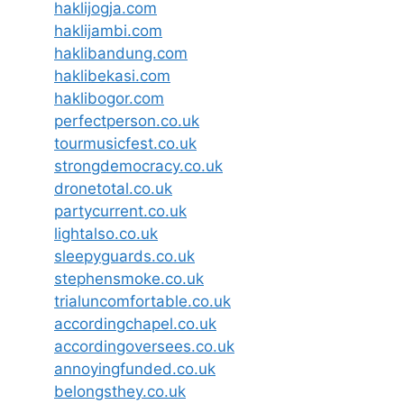
haklijogja.com
haklijambi.com
haklibandung.com
haklibekasi.com
haklibogor.com
perfectperson.co.uk
tourmusicfest.co.uk
strongdemocracy.co.uk
dronetotal.co.uk
partycurrent.co.uk
lightalso.co.uk
sleepyguards.co.uk
stephensmoke.co.uk
trialuncomfortable.co.uk
accordingchapel.co.uk
accordingoversees.co.uk
annoyingfunded.co.uk
belongsthey.co.uk