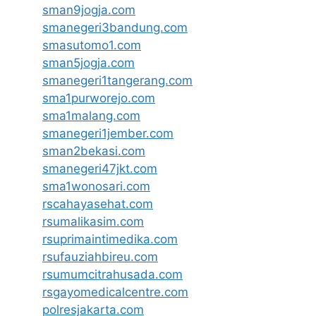
sman9jogja.com
smanegeri3bandung.com
smasutomo1.com
sman5jogja.com
smanegeri1tangerang.com
sma1purworejo.com
sma1malang.com
smanegeri1jember.com
sman2bekasi.com
smanegeri47jkt.com
sma1wonosari.com
rscahayasehat.com
rsumalikasim.com
rsuprimaintimedika.com
rsufauziahbireu.com
rsumumcitrahusada.com
rsgayomedicalcentre.com
polresjakarta.com