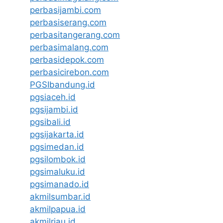
perbasijambi.com
perbasiserang.com
perbasitangerang.com
perbasimalang.com
perbasidepok.com
perbasicirebon.com
PGSIbandung.id
pgsiaceh.id
pgsijambi.id
pgsibali.id
pgsijakarta.id
pgsimedan.id
pgsilombok.id
pgsimaluku.id
pgsimanado.id
akmilsumbar.id
akmilpapua.id
akmilriau.id