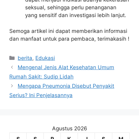
seksual, sehingga perlu penanganan
yang sensitif dan investigasi lebih lanjut.
Semoga artikel ini dapat memberikan informasi
dan manfaat untuk para pembaca, terimakasih !
Kategori
berita
,
Edukasi
Mengenal Jenis Alat Kesehatan Umum
Rumah Sakit: Sudip Lidah
Mengapa Pneumonia Disebut Penyakit
Serius? Ini Penjelasannya
Agustus 2026
S
S
R
K
J
S
M