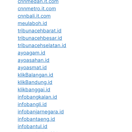
cnnmedan.it.com
cnnmetro.it.com
cnnbali.it.com
meulaboh.id
tribunacehbarat.id
tribunacehbesar.id
tribunacehselatan.id
ayoagam.id
ayoasahan.id
ayoasmat.id
klikBalangan.id
klikBandung.id
klikbanggai.id
infobangkalan.id
infobangli.id
infobanjarnegara.id
infobantaeng.id
infobantul.id