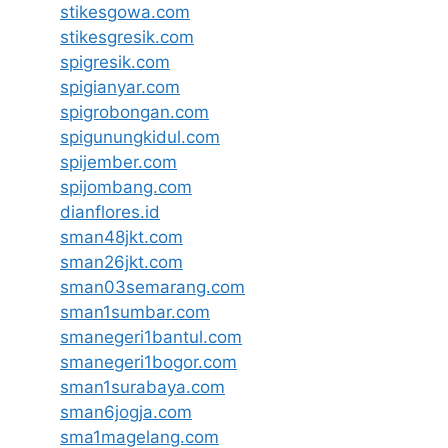
stikesgowa.com
stikesgresik.com
spigresik.com
spigianyar.com
spigrobongan.com
spigunungkidul.com
spijember.com
spijombang.com
dianflores.id
sman48jkt.com
sman26jkt.com
sman03semarang.com
sman1sumbar.com
smanegeri1bantul.com
smanegeri1bogor.com
sman1surabaya.com
sman6jogja.com
sma1magelang.com