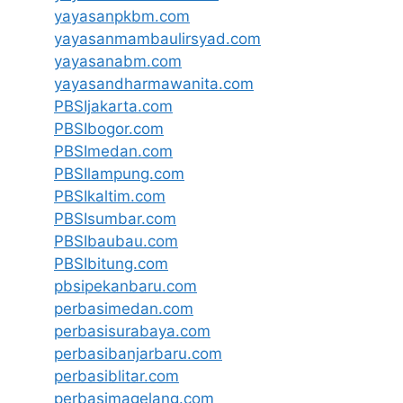
yayasanpkbm.com
yayasanmambaulirsyad.com
yayasanabm.com
yayasandharmawanita.com
PBSIjakarta.com
PBSIbogor.com
PBSImedan.com
PBSIlampung.com
PBSIkaltim.com
PBSIsumbar.com
PBSIbaubau.com
PBSIbitung.com
pbsipekanbaru.com
perbasimedan.com
perbasisurabaya.com
perbasibanjarbaru.com
perbasiblitar.com
perbasimagelang.com