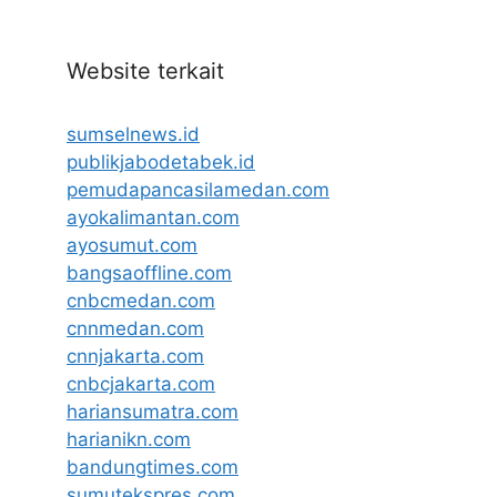
Website terkait
sumselnews.id
publikjabodetabek.id
pemudapancasilamedan.com
ayokalimantan.com
ayosumut.com
bangsaoffline.com
cnbcmedan.com
cnnmedan.com
cnnjakarta.com
cnbcjakarta.com
hariansumatra.com
harianikn.com
bandungtimes.com
sumutekspres.com