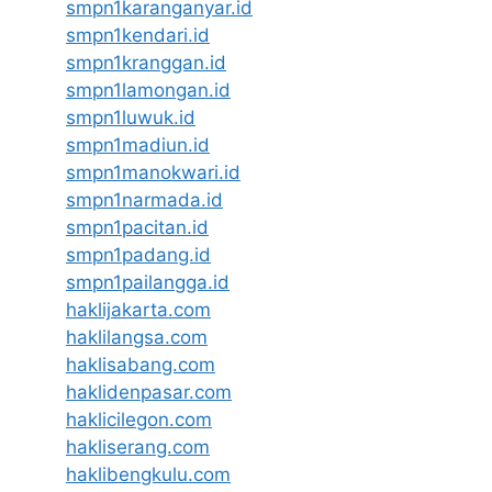
smpn1karanganyar.id
smpn1kendari.id
smpn1kranggan.id
smpn1lamongan.id
smpn1luwuk.id
smpn1madiun.id
smpn1manokwari.id
smpn1narmada.id
smpn1pacitan.id
smpn1padang.id
smpn1pailangga.id
haklijakarta.com
haklilangsa.com
haklisabang.com
haklidenpasar.com
haklicilegon.com
hakliserang.com
haklibengkulu.com