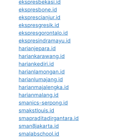
ekspresbekasi.id
ekspresbone.id
eksprescianjur.id
ekspresgresik.id
ekspresgorontalo.id
ekspresindramayu.id
harianjepara.id
hariankarawang.id
hariankediri.id
harianlamongan.id
harianlumajang.id
harianmajalengka.id
harianmalang.id
smanics-serpong.id
smakstlouis.id
smapraditadirgantara.id
sman8jakarta.id
smalabschool.id