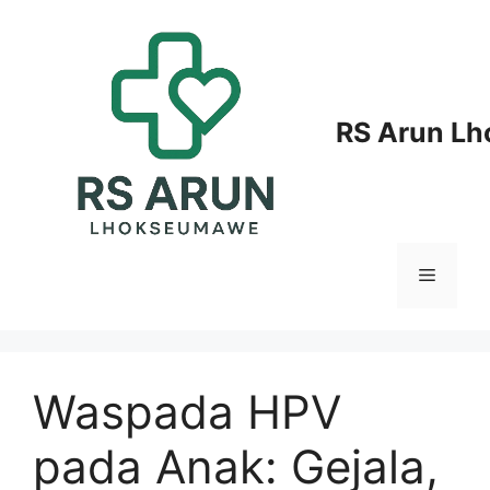
Langsung
ke
isi
RS Arun L
Menu
Waspada HPV
pada Anak: Gejala,