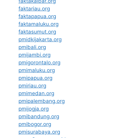
faktakalbar.org
faktariau.org
faktapapua.org
faktamaluku.org
faktasumut.org
pmidkijakarta.org
pmibali.org
pmijambi.org
pmigorontalo.org
pmimaluku.org
pmipapua.org
pmiriau.org
pmimedan.org
pmipalembang.org
pmijogja.org
pmibandung.org
pmibogor.org
pmisurabaya.org