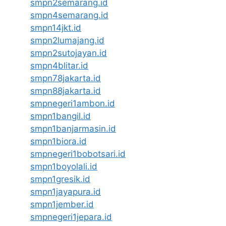
smpn2semarang.id
smpn4semarang.id
smpn14jkt.id
smpn2lumajang.id
smpn2sutojayan.id
smpn4blitar.id
smpn78jakarta.id
smpn88jakarta.id
smpnegeri1ambon.id
smpn1bangil.id
smpn1banjarmasin.id
smpn1biora.id
smpnegeri1bobotsari.id
smpn1boyolali.id
smpn1gresik.id
smpn1jayapura.id
smpn1jember.id
smpnegeri1jepara.id