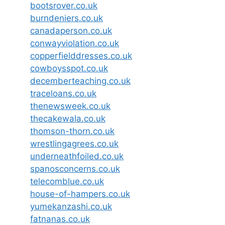
bootsrover.co.uk
burndeniers.co.uk
canadaperson.co.uk
conwayviolation.co.uk
copperfielddresses.co.uk
cowboysspot.co.uk
decemberteaching.co.uk
traceloans.co.uk
thenewsweek.co.uk
thecakewala.co.uk
thomson-thorn.co.uk
wrestlingagrees.co.uk
underneathfoiled.co.uk
spanosconcerns.co.uk
telecomblue.co.uk
house-of-hampers.co.uk
yumekanzashi.co.uk
fatnanas.co.uk