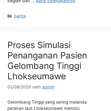
bagian dari …
Baca Selengkapnya
Kategori
berita
Proses Simulasi
Penanganan Pasien
Gelombang Tinggi
Lhokseumawe
02/08/2026
oleh
admin
Gelombang Tinggi yang sering melanda
perairan laut Lhokseumawe memicu