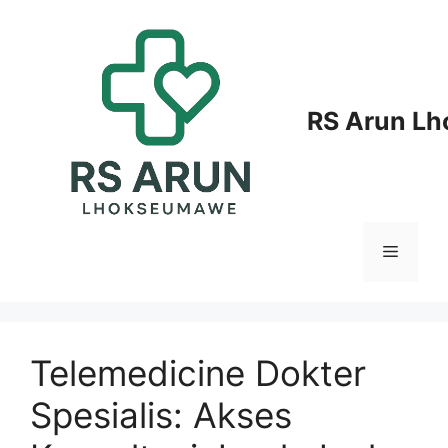
Langsung
ke
isi
RS Arun L
Menu
Telemedicine Dokter
Spesialis: Akses