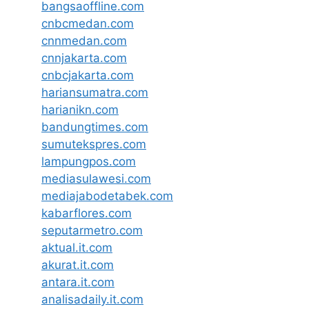
bangsaoffline.com
cnbcmedan.com
cnnmedan.com
cnnjakarta.com
cnbcjakarta.com
hariansumatra.com
harianikn.com
bandungtimes.com
sumutekspres.com
lampungpos.com
mediasulawesi.com
mediajabodetabek.com
kabarflores.com
seputarmetro.com
aktual.it.com
akurat.it.com
antara.it.com
analisadaily.it.com