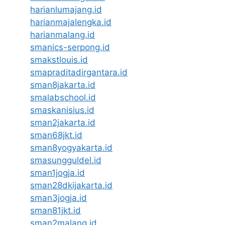
harianlumajang.id
harianmajalengka.id
harianmalang.id
smanics-serpong.id
smakstlouis.id
smapraditadirgantara.id
sman8jakarta.id
smalabschool.id
smaskanisius.id
sman2jakarta.id
sman68jkt.id
sman8yogyakarta.id
smasungguldel.id
sman1jogja.id
sman28dkijakarta.id
sman3jogja.id
sman81jkt.id
sman2malang.id