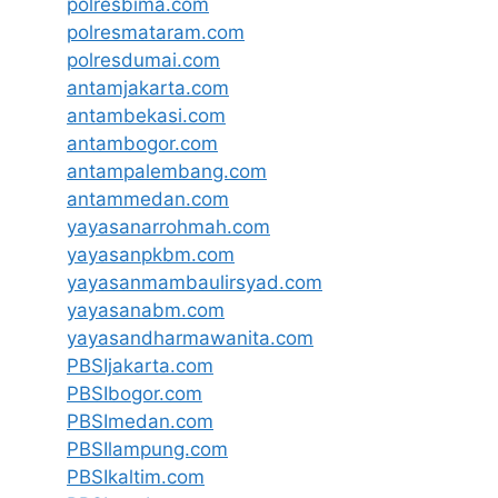
polresbima.com
polresmataram.com
polresdumai.com
antamjakarta.com
antambekasi.com
antambogor.com
antampalembang.com
antammedan.com
yayasanarrohmah.com
yayasanpkbm.com
yayasanmambaulirsyad.com
yayasanabm.com
yayasandharmawanita.com
PBSIjakarta.com
PBSIbogor.com
PBSImedan.com
PBSIlampung.com
PBSIkaltim.com