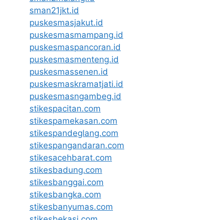
sman21jkt.id
puskesmasjakut.id
puskesmasmampang.id
puskesmaspancoran.id
puskesmasmenteng.id
puskesmassenen.id
puskesmaskramatjati.id
puskesmasngambeg.id
stikespacitan.com
stikespamekasan.com
stikespandeglang.com
stikespangandaran.com
stikesacehbarat.com
stikesbadung.com
stikesbanggai.com
stikesbangka.com
stikesbanyumas.com
stikesbekasi.com