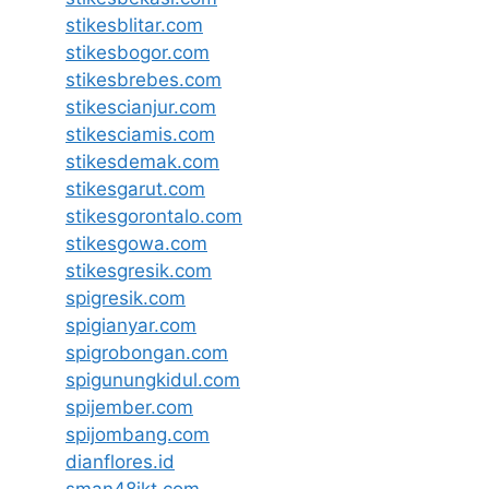
stikesblitar.com
stikesbogor.com
stikesbrebes.com
stikescianjur.com
stikesciamis.com
stikesdemak.com
stikesgarut.com
stikesgorontalo.com
stikesgowa.com
stikesgresik.com
spigresik.com
spigianyar.com
spigrobongan.com
spigunungkidul.com
spijember.com
spijombang.com
dianflores.id