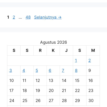
Halaman
Halaman
Halaman
1
2
…
48
Selanjutnya
→
Agustus 2026
S
S
R
K
J
S
M
1
2
3
4
5
6
7
8
9
10
11
12
13
14
15
16
17
18
19
20
21
22
23
24
25
26
27
28
29
30