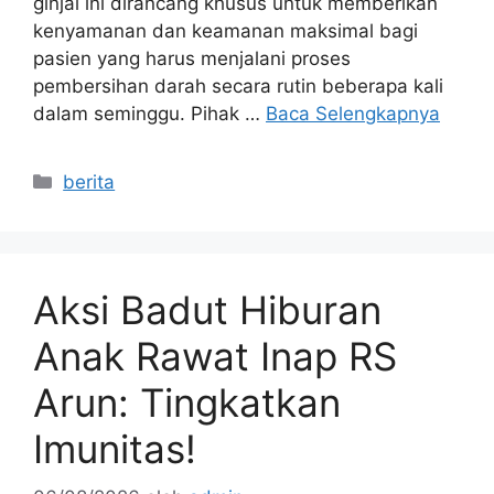
ginjal ini dirancang khusus untuk memberikan
kenyamanan dan keamanan maksimal bagi
pasien yang harus menjalani proses
pembersihan darah secara rutin beberapa kali
dalam seminggu. Pihak …
Baca Selengkapnya
Kategori
berita
Aksi Badut Hiburan
Anak Rawat Inap RS
Arun: Tingkatkan
Imunitas!