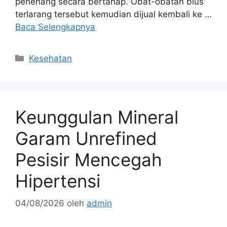
penenang secara bertahap. Obat-obatan bius
terlarang tersebut kemudian dijual kembali ke …
Baca Selengkapnya
Kategori
Kesehatan
Keunggulan Mineral
Garam Unrefined
Pesisir Mencegah
Hipertensi
04/08/2026
oleh
admin