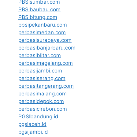
PBSIsumbar.com
PBSIbaubau.com
PBSIbitung.com
pbsipekanbaru.com
perbasimedan.com
perbasisurabaya.com
perbasibanjarbaru.com
perbasiblitar.com
perbasimagelang.com
perbasijambi.com
perbasiserang.com
perbasitangerang.com
perbasimalang.com
perbasidepok.com
perbasicirebon.com
PGSIbandung.id
pgsiaceh.id
pgsijambi.id