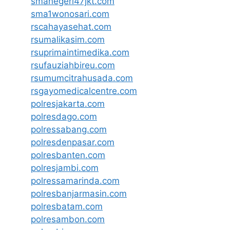
smanegeri47jkt.com
sma1wonosari.com
rscahayasehat.com
rsumalikasim.com
rsuprimaintimedika.com
rsufauziahbireu.com
rsumumcitrahusada.com
rsgayomedicalcentre.com
polresjakarta.com
polresdago.com
polressabang.com
polresdenpasar.com
polresbanten.com
polresjambi.com
polressamarinda.com
polresbanjarmasin.com
polresbatam.com
polresambon.com