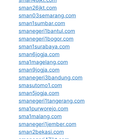
sman48jkt.com
sman26jkt.com
sman03semarang.com
sman1sumbar.com
smanegeri1bantul.com
smanegeri1bogor.com
sman1surabaya.com
sman6jogja.com
sma1magelang.com
sman9jogja.com
smanegeri3bandung.com
smasutomo1.com
sman5jogja.com
smanegeri1tangerang.com
sma1purworejo.com
sma1malang.com
smanegeri1jember.com
sman2bekasi.com