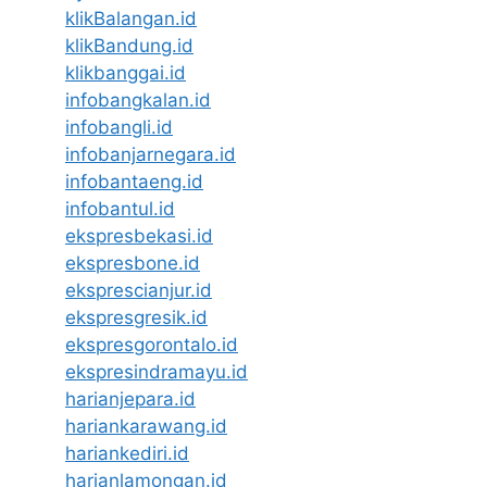
klikBalangan.id
klikBandung.id
klikbanggai.id
infobangkalan.id
infobangli.id
infobanjarnegara.id
infobantaeng.id
infobantul.id
ekspresbekasi.id
ekspresbone.id
eksprescianjur.id
ekspresgresik.id
ekspresgorontalo.id
ekspresindramayu.id
harianjepara.id
hariankarawang.id
hariankediri.id
harianlamongan.id