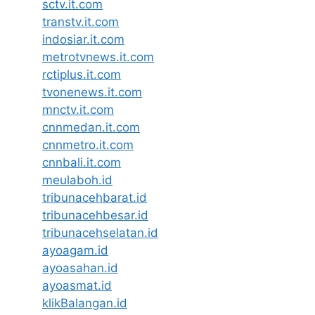
sctv.it.com
transtv.it.com
indosiar.it.com
metrotvnews.it.com
rctiplus.it.com
tvonenews.it.com
mnctv.it.com
cnnmedan.it.com
cnnmetro.it.com
cnnbali.it.com
meulaboh.id
tribunacehbarat.id
tribunacehbesar.id
tribunacehselatan.id
ayoagam.id
ayoasahan.id
ayoasmat.id
klikBalangan.id