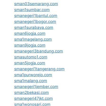
sman03semarang.com
sman1sumbar.com
smanegeri1bantul.com
smanegeri1bogor.com
sman1surabaya.com
sman6jogja.com
sma1magelang.com
sman9jogja.com
smanegeri3bandung.com
smasutomo1.com
sman5jogja.com
smanegeri1tangerang.com
sma1purworejo.com
sma1malang.com
smanegeri1jember.com
sman2bekasi.com
smanegeri47jkt.com
sma1wonosari.com