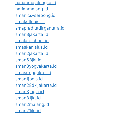
harianmajalengka.id
harianmalang.id
smanics-serpong.id
smakstlouis.id
smapraditadirgantara.id
sman8jakarta.id
smalabschool.id
smaskanisius.id
sman2jakarta.id
sman68jkt.id
sman8yogyakarta.id
smasungguldel.id
sman1jogja.id
sman28dkijakarta.id
sman3jogja.id
sman81jkt.id
sman2malang.id
sman21jkt.id