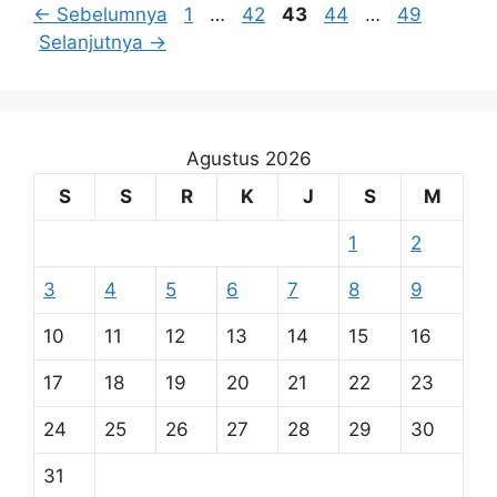
Halaman
Halaman
Halaman
Halaman
Halaman
←
Sebelumnya
1
…
42
43
44
…
49
Selanjutnya
→
Agustus 2026
S
S
R
K
J
S
M
1
2
3
4
5
6
7
8
9
10
11
12
13
14
15
16
17
18
19
20
21
22
23
24
25
26
27
28
29
30
31