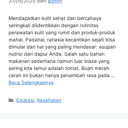
31/05/2025
oleh
admin
Mendapatkan kulit sehat dan bercahaya
seringkali diidentikkan dengan rutinitas
perawatan kulit yang rumit dan produk-produk
mahal. Padahal, rahasia kecantikan sejati bisa
dimulai dari hal yang paling mendasar: asupan
nutrisi dari dapur Anda. Salah satu bahan
makanan sederhana namun luar biasa yang
sering kita temui adalah tomat. Buah merah
cerah ini bukan hanya penambah rasa pada …
Baca Selengkapnya
Kategori
Edukasi
,
Kesehatan