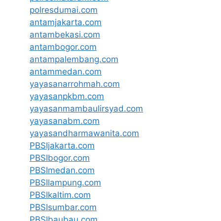
polresdumai.com
antamjakarta.com
antambekasi.com
antambogor.com
antampalembang.com
antammedan.com
yayasanarrohmah.com
yayasanpkbm.com
yayasanmambaulirsyad.com
yayasanabm.com
yayasandharmawanita.com
PBSIjakarta.com
PBSIbogor.com
PBSImedan.com
PBSIlampung.com
PBSIkaltim.com
PBSIsumbar.com
PBSIbaubau.com