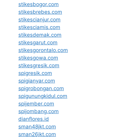
stikesbogor.com
stikesbrebes.com
stikescianjur.com
stikesciamis.com
stikesdemak.com
stikesgarut.com
stikesgorontalo.com
stikesgowa.com
stikesgresik.com
spigresik.com
spigianyar.com
spigrobongan.com
spigunungkidul.com
spijember.com
spijombang.com
dianflores.id
sman48jkt.com
sman26jkt.com