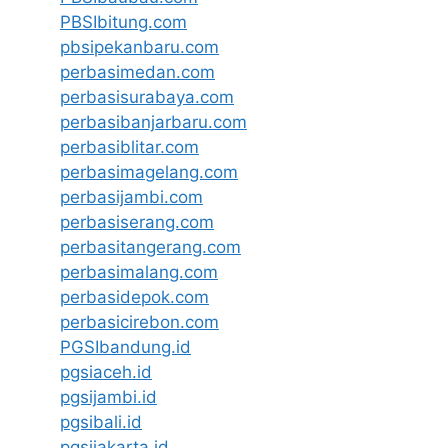
PBSIbitung.com
pbsipekanbaru.com
perbasimedan.com
perbasisurabaya.com
perbasibanjarbaru.com
perbasiblitar.com
perbasimagelang.com
perbasijambi.com
perbasiserang.com
perbasitangerang.com
perbasimalang.com
perbasidepok.com
perbasicirebon.com
PGSIbandung.id
pgsiaceh.id
pgsijambi.id
pgsibali.id
pgsijakarta.id