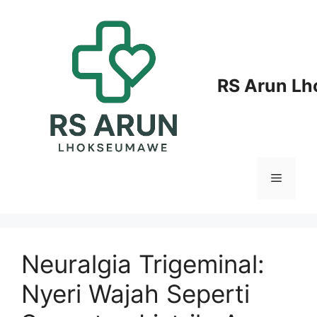
Langsung
ke
isi
RS Arun L
Menu
Neuralgia Trigeminal:
Nyeri Wajah Seperti