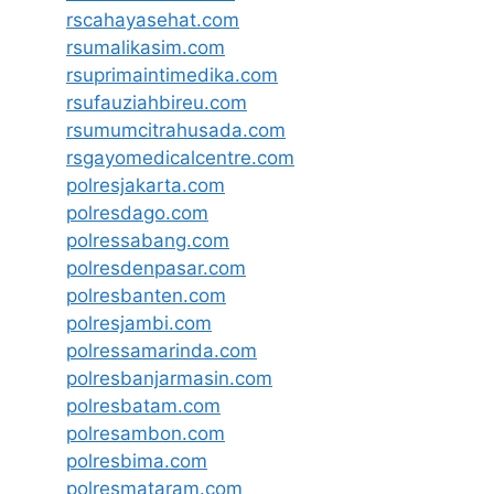
rscahayasehat.com
rsumalikasim.com
rsuprimaintimedika.com
rsufauziahbireu.com
rsumumcitrahusada.com
rsgayomedicalcentre.com
polresjakarta.com
polresdago.com
polressabang.com
polresdenpasar.com
polresbanten.com
polresjambi.com
polressamarinda.com
polresbanjarmasin.com
polresbatam.com
polresambon.com
polresbima.com
polresmataram.com