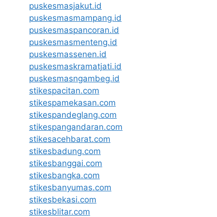
puskesmasjakut.id
puskesmasmampang.id
puskesmaspancoran.id
puskesmasmenteng.id
puskesmassenen.id
puskesmaskramatjati.id
puskesmasngambeg.id
stikespacitan.com
stikespamekasan.com
stikespandeglang.com
stikespangandaran.com
stikesacehbarat.com
stikesbadung.com
stikesbanggai.com
stikesbangka.com
stikesbanyumas.com
stikesbekasi.com
stikesblitar.com