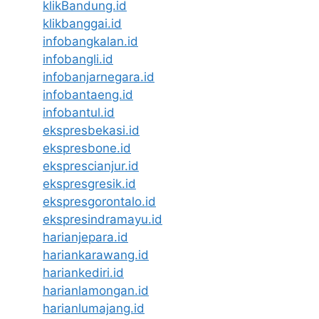
klikBandung.id
klikbanggai.id
infobangkalan.id
infobangli.id
infobanjarnegara.id
infobantaeng.id
infobantul.id
ekspresbekasi.id
ekspresbone.id
eksprescianjur.id
ekspresgresik.id
ekspresgorontalo.id
ekspresindramayu.id
harianjepara.id
hariankarawang.id
hariankediri.id
harianlamongan.id
harianlumajang.id