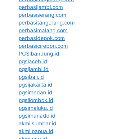
perbasijambi.com
perbasiserang.com
perbasitangerang.com
perbasimalang.com
perbasidepok.com
perbasicirebon.com
PGSIbandung.id
pgsiaceh.id
pgsijambi.id
pgsibali.id
pgsijakarta.id
pgsimedan.id
pgsilombok.id
pgsimaluku.id
pgsimanado.id
akmilsumbar.id
akmilpapua.id
akmilriau.id