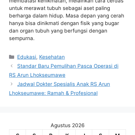
membatasi kenikmatan, melainkan cara cerdas
untuk merawat tubuh sebagai aset paling
berharga dalam hidup. Masa depan yang cerah
hanya bisa dinikmati dengan fisik yang bugar
dan organ tubuh yang berfungsi dengan
sempurna.
Kategori
Edukasi
,
Kesehatan
Standar Baru Pemulihan Pasca Operasi di
RS Arun Lhokseumawe
Jadwal Dokter Spesialis Anak RS Arun
Lhokseumawe: Ramah & Profesional
Agustus 2026