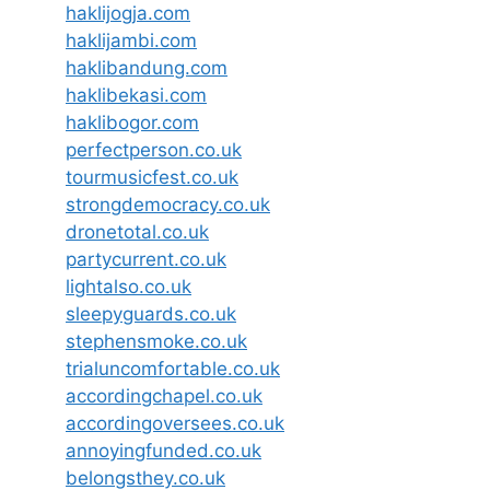
haklijogja.com
haklijambi.com
haklibandung.com
haklibekasi.com
haklibogor.com
perfectperson.co.uk
tourmusicfest.co.uk
strongdemocracy.co.uk
dronetotal.co.uk
partycurrent.co.uk
lightalso.co.uk
sleepyguards.co.uk
stephensmoke.co.uk
trialuncomfortable.co.uk
accordingchapel.co.uk
accordingoversees.co.uk
annoyingfunded.co.uk
belongsthey.co.uk