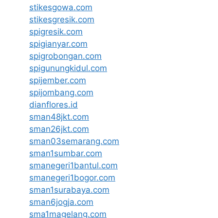
stikesgowa.com
stikesgresik.com
spigresik.com
spigianyar.com
spigrobongan.com
spigunungkidul.com
spijember.com
spijombang.com
dianflores.id
sman48jkt.com
sman26jkt.com
sman03semarang.com
sman1sumbar.com
smanegeri1bantul.com
smanegeri1bogor.com
sman1surabaya.com
sman6jogja.com
sma1magelang.com