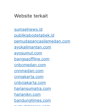
Website terkait
sumselnews.id
publikjabodetabek.id
pemudapancasilamedan.com
ayokalimantan.com
ayosumut.com
bangsaoffline.com
cnbcmedan.com
cnnmedan.com
cnnjakarta.com
cnbcjakarta.com
hariansumatra.com
harianikn.com
bandungtimes.com