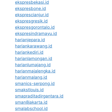
ekspresbekasi.id
ekspresbone.id
eksprescianjur.id
ekspresgresik.id
ekspresgorontalo.id
ekspresindramayu.id
harianjepara.id
hariankarawang.id
hariankediri.id
harianlamongan.id
harianlumajang.id
harianmajalengka.id
harianmalang.id
smanics-serpong.id
smakstlouis.id
smapraditadirgantara.id
sman8jakarta.id
smalabschool.id