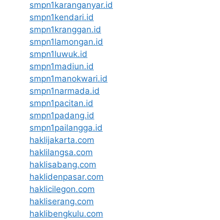
smpn1karanganyar.id
smpn1kendari.id
smpn1kranggan.id
smpn1lamongan.id
smpn1luwuk.id
smpn1madiun.id
smpn1manokwari.id
smpn1narmada.id
smpn1pacitan.id
smpn1padang.id
smpn1pailangga.id
haklijakarta.com
haklilangsa.com
haklisabang.com
haklidenpasar.com
haklicilegon.com
hakliserang.com
haklibengkulu.com