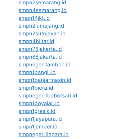
smpn2semarang.id
smpn4semarang.id
smpn14jkt.id
smpn2lumajang.id
smpn2sutojayan.id
smpn4blitar.id
smpn78jakarta.id
smpn88jakarta.id
smpnegeri1ambon.id
smpn1bangil.id
smpn1banjarmasin.id
smpn1biora.id
smpnegeri1bobotsari.id
smpn1boyolali.id
smpn1gresik.id
smpn1jayapura.id
smpn1jember.id
smpnegeri1jepara.id