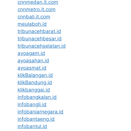
cnnmedan.it.com
cnnmetro.it.com
cnnbali.it.com
meulaboh.id
tribunacehbarat.id
tribunacehbesar.id
tribunacehselatan.id
ayoagam.id
ayoasahan.id
ayoasmat.id
klikBalangan.id
klikBandung.id
klikbanggai.id
infobangkalan.id
infobangli.id
infobanjarnegara.id
infobantaeng.id
infobantul.id