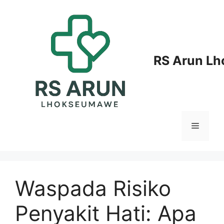
Langsung
ke
isi
RS Arun L
Menu
Waspada Risiko
Penyakit Hati: Apa