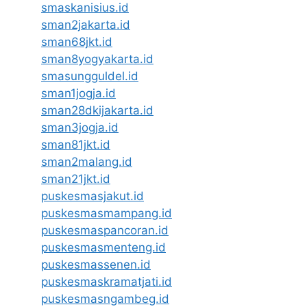
smaskanisius.id
sman2jakarta.id
sman68jkt.id
sman8yogyakarta.id
smasungguldel.id
sman1jogja.id
sman28dkijakarta.id
sman3jogja.id
sman81jkt.id
sman2malang.id
sman21jkt.id
puskesmasjakut.id
puskesmasmampang.id
puskesmaspancoran.id
puskesmasmenteng.id
puskesmassenen.id
puskesmaskramatjati.id
puskesmasngambeg.id