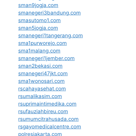
sman9jogja.com
smanegeri3bandung.com
smasutomo1.com
sman5jogja.com
smanegeri1tangerang.com
sma1purworejo.com
sma1malang.com
smanegeri1jember.com
sman2bekasi.com
smanegeri47jkt.com
sma1wonosari.com
rscahayasehat.com
rsumalikasim.com
rsuprimaintimedika.com
rsufauziahbireu.com
rsumumcitrahusada.com
rsgayomedicalcentre.com
polresjakarta.com