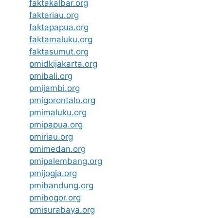
faktakalbar.org
faktariau.org
faktapapua.org
faktamaluku.org
faktasumut.org
pmidkijakarta.org
pmibali.org
pmijambi.org
pmigorontalo.org
pmimaluku.org
pmipapua.org
pmiriau.org
pmimedan.org
pmipalembang.org
pmijogja.org
pmibandung.org
pmibogor.org
pmisurabaya.org