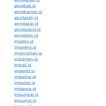
akmilkalsel.id
akmilbali.id
akmilbanten.id
akmilaceh.id
akmiljabar.id
akmiljateng.id
akmiljatim.id
imijatim.id
imijateng.id
imigorontalo.id
imibanten.id
imibali.id
imijambi.id
imikalbar.id
imikalsel.id
imipapua.id
imisumbar.id
imisumut.id