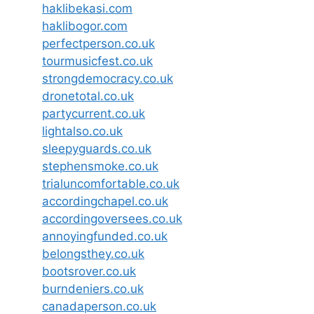
haklibekasi.com
haklibogor.com
perfectperson.co.uk
tourmusicfest.co.uk
strongdemocracy.co.uk
dronetotal.co.uk
partycurrent.co.uk
lightalso.co.uk
sleepyguards.co.uk
stephensmoke.co.uk
trialuncomfortable.co.uk
accordingchapel.co.uk
accordingoversees.co.uk
annoyingfunded.co.uk
belongsthey.co.uk
bootsrover.co.uk
burndeniers.co.uk
canadaperson.co.uk