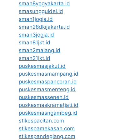
sman8yogyakarta.id
smasungguldel.id
sman1jogja.id
sman28dkijakarta.id
sman3jogja.id
sman81jkt.id
sman2malang.id
sman21jkt.id
puskesmasjakut.id
puskesmasmampang.id
puskesmaspancoran.id
puskesmasmenteng.id
puskesmassenen.id
puskesmaskramatjati.id
puskesmasngambeg.id
stikespacitan.com
stikespamekasan.com
stikespandeglang.com