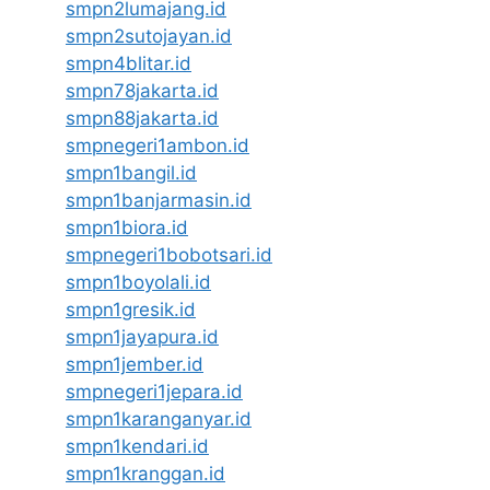
smpn2lumajang.id
smpn2sutojayan.id
smpn4blitar.id
smpn78jakarta.id
smpn88jakarta.id
smpnegeri1ambon.id
smpn1bangil.id
smpn1banjarmasin.id
smpn1biora.id
smpnegeri1bobotsari.id
smpn1boyolali.id
smpn1gresik.id
smpn1jayapura.id
smpn1jember.id
smpnegeri1jepara.id
smpn1karanganyar.id
smpn1kendari.id
smpn1kranggan.id