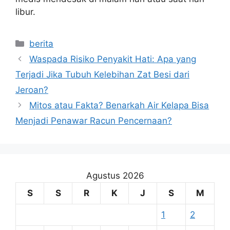
libur.
Kategori
berita
Waspada Risiko Penyakit Hati: Apa yang
Terjadi Jika Tubuh Kelebihan Zat Besi dari
Jeroan?
Mitos atau Fakta? Benarkah Air Kelapa Bisa
Menjadi Penawar Racun Pencernaan?
Agustus 2026
S
S
R
K
J
S
M
1
2