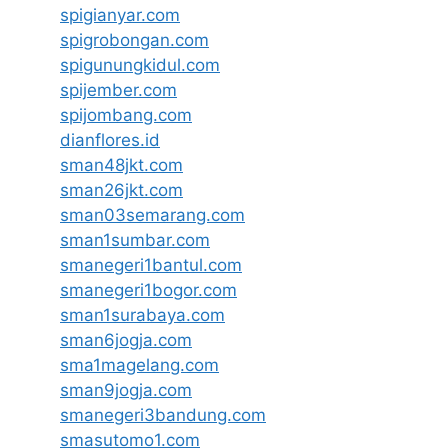
spigianyar.com
spigrobongan.com
spigunungkidul.com
spijember.com
spijombang.com
dianflores.id
sman48jkt.com
sman26jkt.com
sman03semarang.com
sman1sumbar.com
smanegeri1bantul.com
smanegeri1bogor.com
sman1surabaya.com
sman6jogja.com
sma1magelang.com
sman9jogja.com
smanegeri3bandung.com
smasutomo1.com