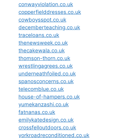
conwayviolation.co.uk
copperfielddresses.co.uk
cowboysspot.co.uk
decemberteaching.co.uk
traceloans.co.uk
thenewsweek.co.uk
thecakewala.co.uk
thomson-thorn.co.uk
wrestlingagrees.co.uk
underneathfoiled.co.uk
spanosconcerns.co.uk
telecomblue.co.uk
house-of-hampers.co.uk
yumekanzashi.co.uk
fatnanas.co.uk
emilykatedesign.co.uk
crossfelloutdoors.co.uk
yorkroadreconditioned.co.uk