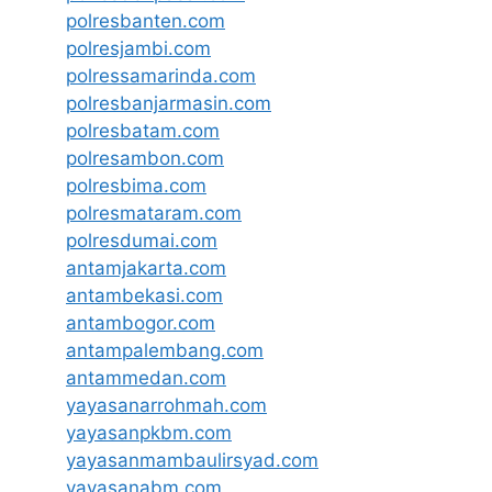
polresbanten.com
polresjambi.com
polressamarinda.com
polresbanjarmasin.com
polresbatam.com
polresambon.com
polresbima.com
polresmataram.com
polresdumai.com
antamjakarta.com
antambekasi.com
antambogor.com
antampalembang.com
antammedan.com
yayasanarrohmah.com
yayasanpkbm.com
yayasanmambaulirsyad.com
yayasanabm.com