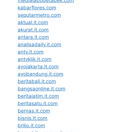
mediajabodetabek.com
kabarflores.com
seputarmetro.com
aktual.it.com
akurat.it.com
antara.it.com
analisadaily.it.com
antv.it.com
antvklik.it.com
ayojakarta.it.com
ayobandung.it.com
beritabali.it.com
bangsaonline.it.com
beritajatim.it.com
beritasatu.it.com
bernas.it.com
bisnis.it.com
brilio.it.com