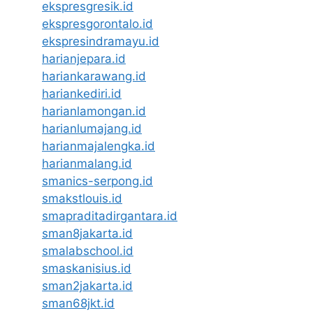
ekspresgresik.id
ekspresgorontalo.id
ekspresindramayu.id
harianjepara.id
hariankarawang.id
hariankediri.id
harianlamongan.id
harianlumajang.id
harianmajalengka.id
harianmalang.id
smanics-serpong.id
smakstlouis.id
smapraditadirgantara.id
sman8jakarta.id
smalabschool.id
smaskanisius.id
sman2jakarta.id
sman68jkt.id