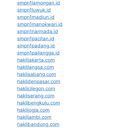
smpn1lamongan.id
smpn1luwuk.id
smpn1madiun.id
smpn1manokwari.id
smpn1narmada.id
smpn1pacitan.id
smpn1padang.id
smpn1pailangga.id
haklijakarta.com
haklilangsa.com
haklisabang.com
haklidenpasar.com
haklicilegon.com
hakliserang.com
haklibengkulu.com
haklijogja.com
haklijambi.com
haklibandung.com