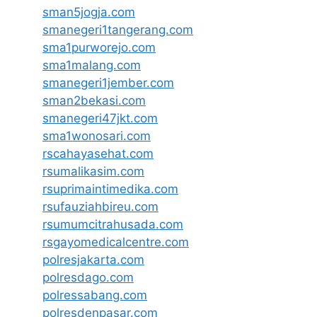
sman5jogja.com
smanegeri1tangerang.com
sma1purworejo.com
sma1malang.com
smanegeri1jember.com
sman2bekasi.com
smanegeri47jkt.com
sma1wonosari.com
rscahayasehat.com
rsumalikasim.com
rsuprimaintimedika.com
rsufauziahbireu.com
rsumumcitrahusada.com
rsgayomedicalcentre.com
polresjakarta.com
polresdago.com
polressabang.com
polresdenpasar.com