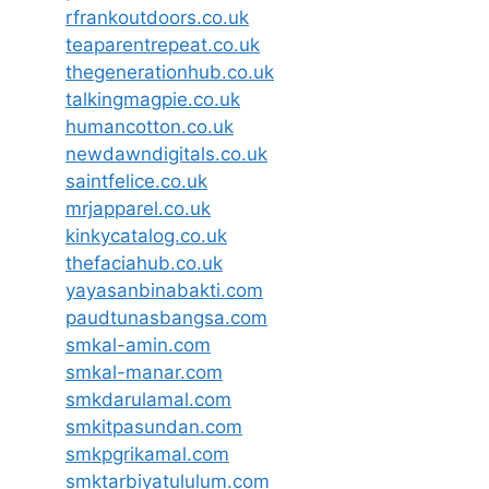
rfrankoutdoors.co.uk
teaparentrepeat.co.uk
thegenerationhub.co.uk
talkingmagpie.co.uk
humancotton.co.uk
newdawndigitals.co.uk
saintfelice.co.uk
mrjapparel.co.uk
kinkycatalog.co.uk
thefaciahub.co.uk
yayasanbinabakti.com
paudtunasbangsa.com
smkal-amin.com
smkal-manar.com
smkdarulamal.com
smkitpasundan.com
smkpgrikamal.com
smktarbiyatululum.com