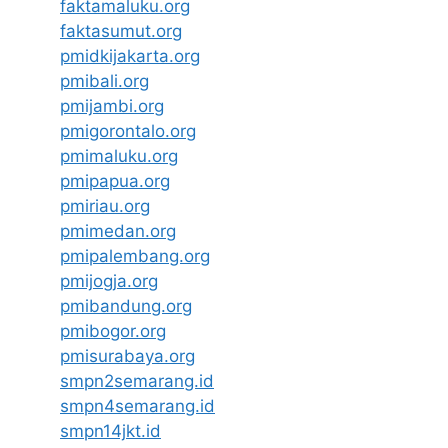
faktamaluku.org
faktasumut.org
pmidkijakarta.org
pmibali.org
pmijambi.org
pmigorontalo.org
pmimaluku.org
pmipapua.org
pmiriau.org
pmimedan.org
pmipalembang.org
pmijogja.org
pmibandung.org
pmibogor.org
pmisurabaya.org
smpn2semarang.id
smpn4semarang.id
smpn14jkt.id