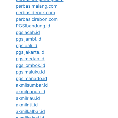
perbasimalang.com
perbasidepok.com
perbasicirebon.com
PGSIbandung.id
pgsiaceh.id
pgsijambi.id
pgsibali.id
pgsijakarta.id
pgsimedan.id
pgsilombok.id
pgsimaluku.id
pgsimanado.id
akmilsumbar.id
akmilpapua.id
akmilriau.id
akmilntt.id
akmilkalbar.id