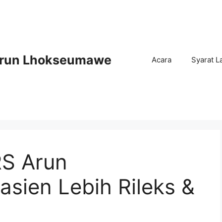
Arun Lhokseumawe
Acara
Syarat L
RS Arun
sien Lebih Rileks &