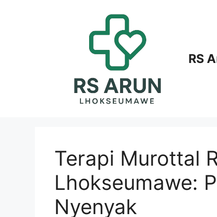
Langsung
ke
isi
RS 
Terapi Murottal 
Lhokseumawe: Pa
Nyenyak