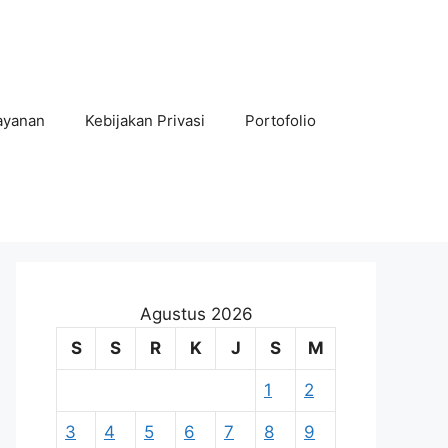
ayanan
Kebijakan Privasi
Portofolio
Agustus 2026
S
S
R
K
J
S
M
1
2
3
4
5
6
7
8
9