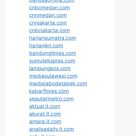
bangsaoffline.com
cnbcmedan.com
cnnmedan.com
cnnjakarta.com
cnbcjakarta.com
hariansumatra.com
harianikn.com
bandungtimes.com
sumutekspres.com
lampungpos.com
mediasulawesi.com
mediajabodetabek.com
kabarflores.com
seputarmetro.com
aktual.it.com
akurat.it.com
antara.it.com
analisadaily.it.com