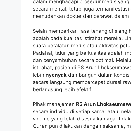
dalam menghadapi prosedur medis yang di
secara mental, tetapi juga termanifestasi 
memudahkan dokter dan perawat dalam 
Selain memberikan rasa tenang di siang h
adalah pada kualitas istirahat mereka. L
suara peralatan medis atau aktivitas petu
Padahal, tidur yang berkualitas adalah 
dan penyembuhan secara optimal. Melalu
istirahat, pasien di RS Arun Lhokseuma
lebih
nyenyak
dan bangun dalam kondisi y
secara langsung mempercepat durasi rawa
berlangsung lebih efektif.
Pihak manajemen
RS Arun Lhokseumaw
secara individu di setiap kamar atau mel
volume yang telah disesuaikan agar tida
Qur’an pun dilakukan dengan saksama, me