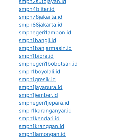
smpn2sutojayan.id
smpn4blitar.id
smpn78jakarta.id
smpn88jakarta.id
smpnegeri1ambon.id
smpn1bangil.id
smpn1banjarmasin.id
smpn1biora.id
smpnegeri1bobotsari.id
smpn1boyolali.id
smpn1gresik.id
smpn1jayapura.id
smpn1jember.id
smpnegeri1jepara.id
smpn1karanganyar.id
smpn1kendari.id
smpn1kranggan.id
smpn1lamongan.id