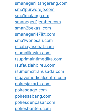
smanegeri1tangerang.com
sma1purworejo.com
sma1malang.com
smanegeri1jember.com
sman2bekasi.com
smanegeri47jkt.com
sma1wonosari.com
rscahayasehat.com
rsumalikasim.com
rsuprimaintimedika.com
rsufauziahbireu.com
rsumumcitrahusada.com
rsgayomedicalcentre.com
polresjakarta.com
polresdago.com
polressabang.com
polresdenpasar.com
polresbanten.com