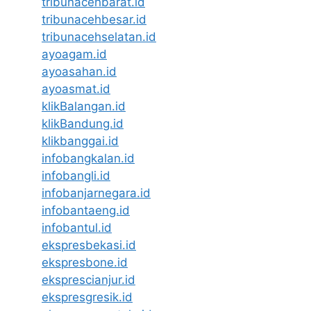
tribunacehbarat.id
tribunacehbesar.id
tribunacehselatan.id
ayoagam.id
ayoasahan.id
ayoasmat.id
klikBalangan.id
klikBandung.id
klikbanggai.id
infobangkalan.id
infobangli.id
infobanjarnegara.id
infobantaeng.id
infobantul.id
ekspresbekasi.id
ekspresbone.id
eksprescianjur.id
ekspresgresik.id