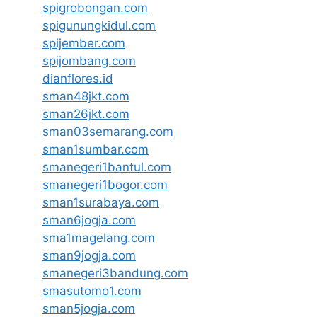
spigrobongan.com
spigunungkidul.com
spijember.com
spijombang.com
dianflores.id
sman48jkt.com
sman26jkt.com
sman03semarang.com
sman1sumbar.com
smanegeri1bantul.com
smanegeri1bogor.com
sman1surabaya.com
sman6jogja.com
sma1magelang.com
sman9jogja.com
smanegeri3bandung.com
smasutomo1.com
sman5jogja.com