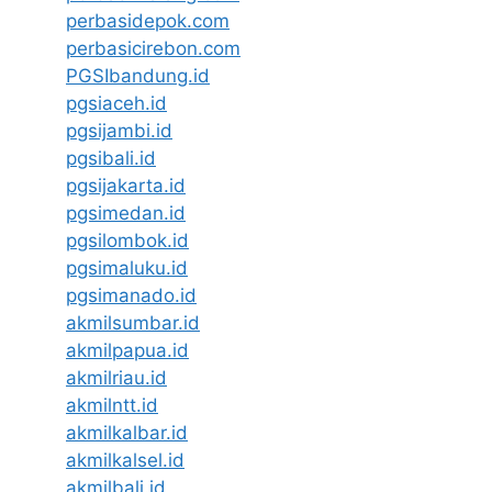
perbasidepok.com
perbasicirebon.com
PGSIbandung.id
pgsiaceh.id
pgsijambi.id
pgsibali.id
pgsijakarta.id
pgsimedan.id
pgsilombok.id
pgsimaluku.id
pgsimanado.id
akmilsumbar.id
akmilpapua.id
akmilriau.id
akmilntt.id
akmilkalbar.id
akmilkalsel.id
akmilbali.id