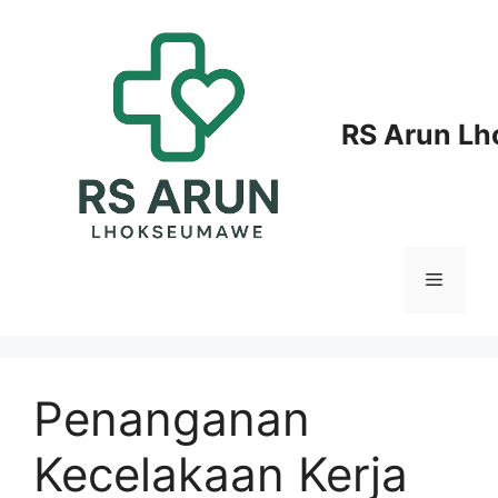
Langsung
ke
isi
RS Arun L
Menu
Penanganan
Kecelakaan Kerja