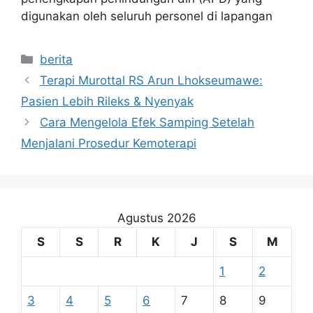
digunakan oleh seluruh personel di lapangan
Kategori
berita
Terapi Murottal RS Arun Lhokseumawe:
Pasien Lebih Rileks & Nyenyak
Cara Mengelola Efek Samping Setelah
Menjalani Prosedur Kemoterapi
Agustus 2026
S
S
R
K
J
S
M
1
2
3
4
5
6
7
8
9