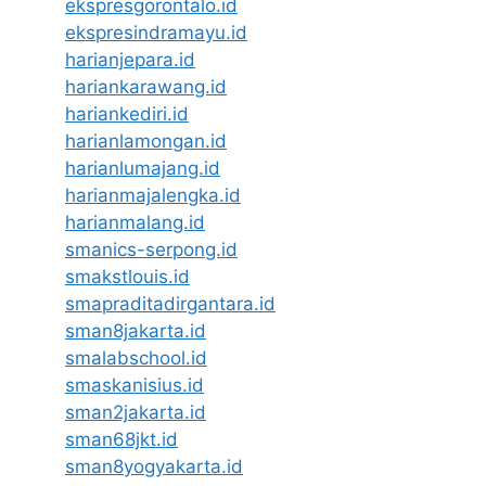
ekspresgorontalo.id
ekspresindramayu.id
harianjepara.id
hariankarawang.id
hariankediri.id
harianlamongan.id
harianlumajang.id
harianmajalengka.id
harianmalang.id
smanics-serpong.id
smakstlouis.id
smapraditadirgantara.id
sman8jakarta.id
smalabschool.id
smaskanisius.id
sman2jakarta.id
sman68jkt.id
sman8yogyakarta.id