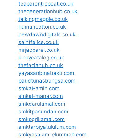
teaparentrepeat.co.uk
thegenerationhub.co.uk
talkingmagpie.co.uk
humancotton.co.uk
newdawndigitals.co.uk
saintfelice.co.uk
mrjapparel.co.uk
kinkycatalog.co.uk
thefaciahub.co.uk
yayasanbinabakti.com
paudtunasbangsa.com
smkal-amin.com
smkal-manar.com
smkdarulamal.com
smkitpasundan.com
smkpgrikamal.com
smktarbiyatululum.com
smkyasalam-elummah.com