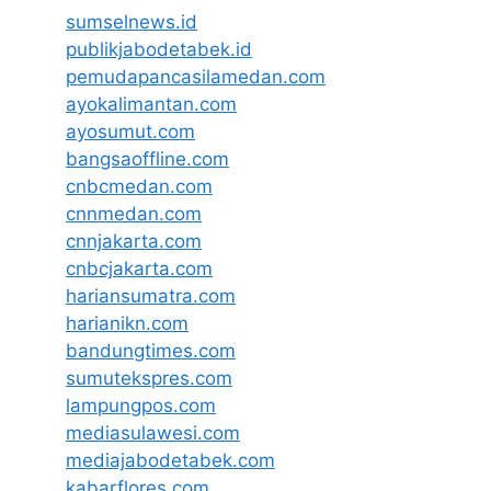
sumselnews.id
publikjabodetabek.id
pemudapancasilamedan.com
ayokalimantan.com
ayosumut.com
bangsaoffline.com
cnbcmedan.com
cnnmedan.com
cnnjakarta.com
cnbcjakarta.com
hariansumatra.com
harianikn.com
bandungtimes.com
sumutekspres.com
lampungpos.com
mediasulawesi.com
mediajabodetabek.com
kabarflores.com