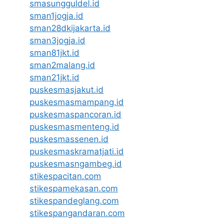
smasungguldel.id
sman1jogja.id
sman28dkijakarta.id
sman3jogja.id
sman81jkt.id
sman2malang.id
sman21jkt.id
puskesmasjakut.id
puskesmasmampang.id
puskesmaspancoran.id
puskesmasmenteng.id
puskesmassenen.id
puskesmaskramatjati.id
puskesmasngambeg.id
stikespacitan.com
stikespamekasan.com
stikespandeglang.com
stikespangandaran.com