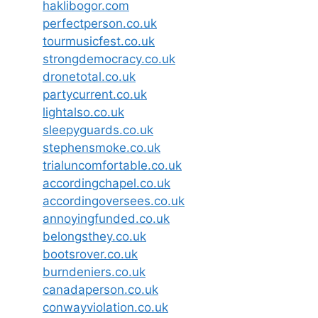
haklibogor.com
perfectperson.co.uk
tourmusicfest.co.uk
strongdemocracy.co.uk
dronetotal.co.uk
partycurrent.co.uk
lightalso.co.uk
sleepyguards.co.uk
stephensmoke.co.uk
trialuncomfortable.co.uk
accordingchapel.co.uk
accordingoversees.co.uk
annoyingfunded.co.uk
belongsthey.co.uk
bootsrover.co.uk
burndeniers.co.uk
canadaperson.co.uk
conwayviolation.co.uk