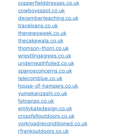
copperfielddresses.co.uk
cowboysspot.co.uk
decemberteaching.co.uk
traceloans.co.uk
thenewsweek.co.uk
thecakewala.co.uk
thomson-thorn.co.uk
wrestlingagrees.co.uk
underneathfoiled.co.uk
spanosconcerns.co.uk
telecomblue.co.uk
house-of-hampers.co.uk
yumekanzashi.co.uk
fatnanas.co.uk
emilykatedesign.co.uk
crossfelloutdoors.co.uk
yorkroadreconditioned.co.uk
rfrankoutdoors.co.uk