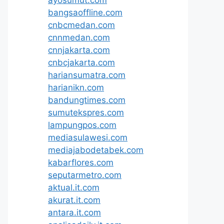
ayosumut.com
bangsaoffline.com
cnbcmedan.com
cnnmedan.com
cnnjakarta.com
cnbcjakarta.com
hariansumatra.com
harianikn.com
bandungtimes.com
sumutekspres.com
lampungpos.com
mediasulawesi.com
mediajabodetabek.com
kabarflores.com
seputarmetro.com
aktual.it.com
akurat.it.com
antara.it.com