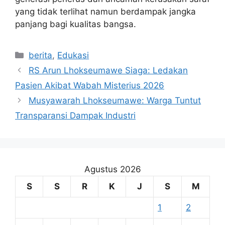
yang tidak terlihat namun berdampak jangka
panjang bagi kualitas bangsa.
Kategori
berita
,
Edukasi
RS Arun Lhokseumawe Siaga: Ledakan
Pasien Akibat Wabah Misterius 2026
Musyawarah Lhokseumawe: Warga Tuntut
Transparansi Dampak Industri
Agustus 2026
S
S
R
K
J
S
M
1
2