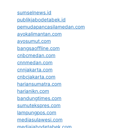
sumselnews.id
publikjabodetabek.id
pemudapancasilamedan.com
ayokalimantan.com
ayosumut.com
bangsaoffline.com
cnbcmedan.com
cnnmedan.com
cnnjakarta.com
cnbcjakarta.com
hariansumatra.com
harianikn.com
bandungtimes.com
sumutekspres.com
lampungpos.com
mediasulawesi.com
mediajabodetabek.com