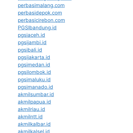
perbasimalang.com
perbasidepok.com
perbasicirebon.com
PGSIbandung.id
pgsiaceh.id
pgsijambi.id
pgsibali.id
pgsijakarta.id
pgsimedan.id
pgsilombok.id
pgsimaluku.id
pgsimanado.id
akmilsumbar.id
akmilpapua.id
akmilriau.id
akmilntt.id
akmilkalbar.id
akmilkalsel.id