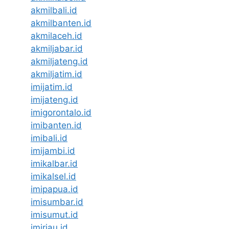
akmilbali.id
akmilbanten.id
akmilaceh.id
akmiljabar.id
akmiljateng.id
akmiljatim.id
imijatim.id
imijateng.id
imigorontalo.id
imibanten.id
imibali.id
imijambi.id
imikalbar.id
imikalsel.id
imipapua.id
imisumbar.id
imisumut.id
imiriau.id