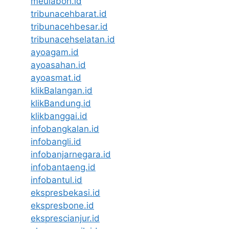
meulaboh.id
tribunacehbarat.id
tribunacehbesar.id
tribunacehselatan.id
ayoagam.id
ayoasahan.id
ayoasmat.id
klikBalangan.id
klikBandung.id
klikbanggai.id
infobangkalan.id
infobangli.id
infobanjarnegara.id
infobantaeng.id
infobantul.id
ekspresbekasi.id
ekspresbone.id
eksprescianjur.id