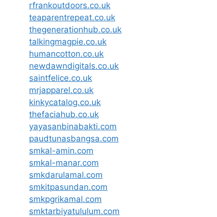
rfrankoutdoors.co.uk
teaparentrepeat.co.uk
thegenerationhub.co.uk
talkingmagpie.co.uk
humancotton.co.uk
newdawndigitals.co.uk
saintfelice.co.uk
mrjapparel.co.uk
kinkycatalog.co.uk
thefaciahub.co.uk
yayasanbinabakti.com
paudtunasbangsa.com
smkal-amin.com
smkal-manar.com
smkdarulamal.com
smkitpasundan.com
smkpgrikamal.com
smktarbiyatululum.com