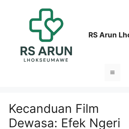
Langsung
ke
isi
RS Arun L
Menu
Kecanduan Film
Dewasa: Efek Ngeri