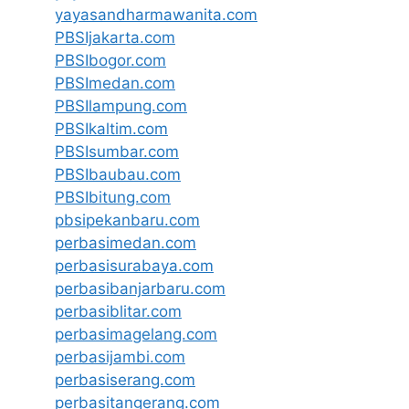
yayasandharmawanita.com
PBSIjakarta.com
PBSIbogor.com
PBSImedan.com
PBSIlampung.com
PBSIkaltim.com
PBSIsumbar.com
PBSIbaubau.com
PBSIbitung.com
pbsipekanbaru.com
perbasimedan.com
perbasisurabaya.com
perbasibanjarbaru.com
perbasiblitar.com
perbasimagelang.com
perbasijambi.com
perbasiserang.com
perbasitangerang.com