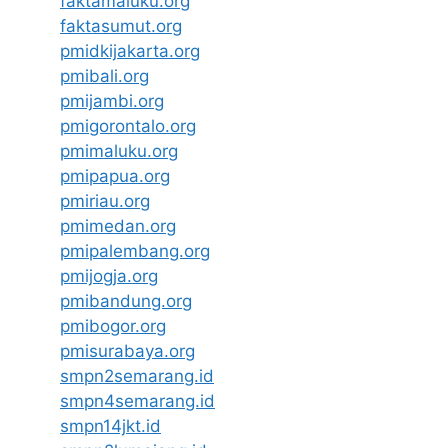
faktamaluku.org
faktasumut.org
pmidkijakarta.org
pmibali.org
pmijambi.org
pmigorontalo.org
pmimaluku.org
pmipapua.org
pmiriau.org
pmimedan.org
pmipalembang.org
pmijogja.org
pmibandung.org
pmibogor.org
pmisurabaya.org
smpn2semarang.id
smpn4semarang.id
smpn14jkt.id