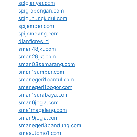
spigianyar.com
spigrobongan.com
spigunungkidul.com
spijember.com
spijombang.com
dianflores.id
sman48jkt.com
sman26jkt.com
sman03semarang.com
sman1sumbar.com
smanegeri1bantul.com
smanegeri1bogor.com
sman1surabaya.com
sman6jogja.com
sma1magelang.com
sman9jogja.com
smanegeri3bandung.com
smasutomo1.com