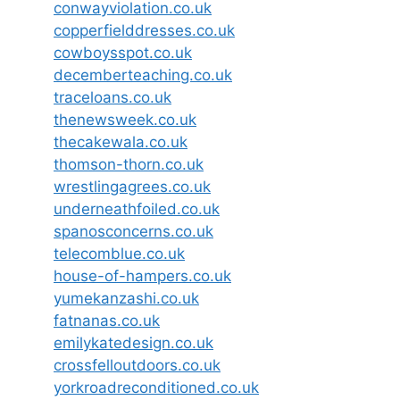
conwayviolation.co.uk
copperfielddresses.co.uk
cowboysspot.co.uk
decemberteaching.co.uk
traceloans.co.uk
thenewsweek.co.uk
thecakewala.co.uk
thomson-thorn.co.uk
wrestlingagrees.co.uk
underneathfoiled.co.uk
spanosconcerns.co.uk
telecomblue.co.uk
house-of-hampers.co.uk
yumekanzashi.co.uk
fatnanas.co.uk
emilykatedesign.co.uk
crossfelloutdoors.co.uk
yorkroadreconditioned.co.uk