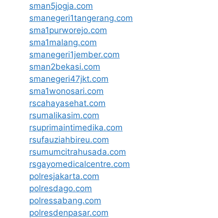
sman5jogja.com
smanegeri1tangerang.com
sma1purworejo.com
sma1malang.com
smanegeri1jember.com
sman2bekasi.com
smanegeri47jkt.com
sma1wonosari.com
rscahayasehat.com
rsumalikasim.com
rsuprimaintimedika.com
rsufauziahbireu.com
rsumumcitrahusada.com
rsgayomedicalcentre.com
polresjakarta.com
polresdago.com
polressabang.com
polresdenpasar.com