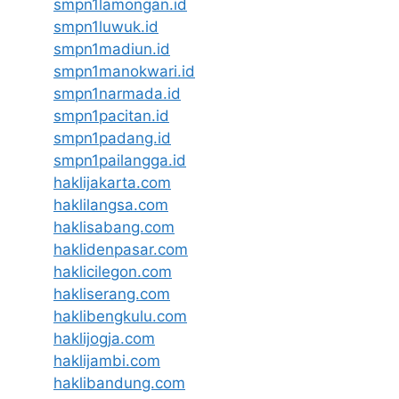
smpn1lamongan.id
smpn1luwuk.id
smpn1madiun.id
smpn1manokwari.id
smpn1narmada.id
smpn1pacitan.id
smpn1padang.id
smpn1pailangga.id
haklijakarta.com
haklilangsa.com
haklisabang.com
haklidenpasar.com
haklicilegon.com
hakliserang.com
haklibengkulu.com
haklijogja.com
haklijambi.com
haklibandung.com