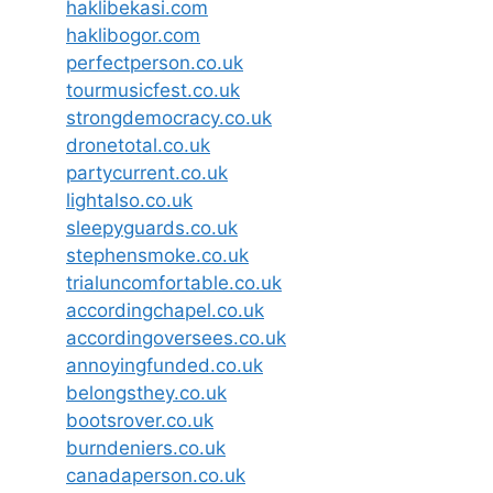
haklibekasi.com
haklibogor.com
perfectperson.co.uk
tourmusicfest.co.uk
strongdemocracy.co.uk
dronetotal.co.uk
partycurrent.co.uk
lightalso.co.uk
sleepyguards.co.uk
stephensmoke.co.uk
trialuncomfortable.co.uk
accordingchapel.co.uk
accordingoversees.co.uk
annoyingfunded.co.uk
belongsthey.co.uk
bootsrover.co.uk
burndeniers.co.uk
canadaperson.co.uk