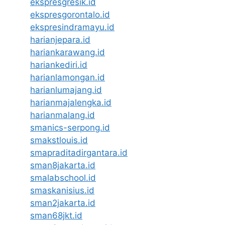
ekspresgresik.id
ekspresgorontalo.id
ekspresindramayu.id
harianjepara.id
hariankarawang.id
hariankediri.id
harianlamongan.id
harianlumajang.id
harianmajalengka.id
harianmalang.id
smanics-serpong.id
smakstlouis.id
smapraditadirgantara.id
sman8jakarta.id
smalabschool.id
smaskanisius.id
sman2jakarta.id
sman68jkt.id