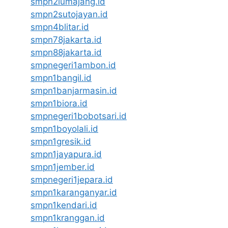
smpn2lumajang.id
smpn2sutojayan.id
smpn4blitar.id
smpn78jakarta.id
smpn88jakarta.id
smpnegeri1ambon.id
smpn1bangil.id
smpn1banjarmasin.id
smpn1biora.id
smpnegeri1bobotsari.id
smpn1boyolali.id
smpn1gresik.id
smpn1jayapura.id
smpn1jember.id
smpnegeri1jepara.id
smpn1karanganyar.id
smpn1kendari.id
smpn1kranggan.id