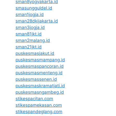
sman8yogyakarta.id
smasungguldel.id
sman1jogja.id
sman28dkijakarta.id
sman3jogja.id
sman81jkt.id
sman2malang.id
sman21jkt.id
puskesmasjakut.id
puskesmasmampang.id
puskesmaspancoran.id
puskesmasmenteng.id
puskesmassenen.id
puskesmaskramatjati.id
puskesmasngambeg.id
stikespacitan.com
stikespamekasan.com
stikespandeglang.com