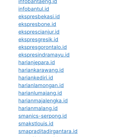
infobantaeng.id
infobantul.id
ekspresbekasi.id
ekspresbone.id
eksprescianjur.id
ekspresgresik.id
ekspresgorontalo.id
ekspresindramayu.id
harianjepara.id
hariankarawang.id
hariankediri.id
harianlamongan.id
harianlumajang.id
harianmajalengka.id
harianmalang.id
smanics-serpong.id
smakstlouis.id
smapraditadirgantara.id