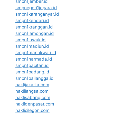
smpn1jember.id
smpnegeri1jepara.id
smpn1karanganyar.id
smpn1kendari.id
smpn1kranggan.id
smpn1lamongan.id
smpn1luwuk.id
smpn1madiun.id
smpn1manokwari.id
smpn1narmada.id
smpn1pacitan.id
smpn1padang.id
smpn1pailangga.id
haklijakarta.com
haklilangsa.com
haklisabang.com
haklidenpasar.com
haklicilegon.com