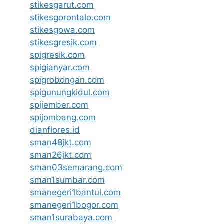
stikesgarut.com
stikesgorontalo.com
stikesgowa.com
stikesgresik.com
spigresik.com
spigianyar.com
spigrobongan.com
spigunungkidul.com
spijember.com
spijombang.com
dianflores.id
sman48jkt.com
sman26jkt.com
sman03semarang.com
sman1sumbar.com
smanegeri1bantul.com
smanegeri1bogor.com
sman1surabaya.com