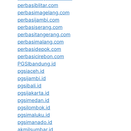
perbasiblitar.com
perbasimagelang.com
perbasijambi.com
perbasiserang.com
perbasitangerang.com
perbasimalang.com
perbasidepok.com
perbasicirebon.com
PGSIbandung.id
pgsiaceh.id
pgsijambi.id
pgsibali.id
pgsijakarta.id
pgsimedan.id
pgsilombok.id
pgsimaluku.id
pgsimanado.id
akmilsumbar.id