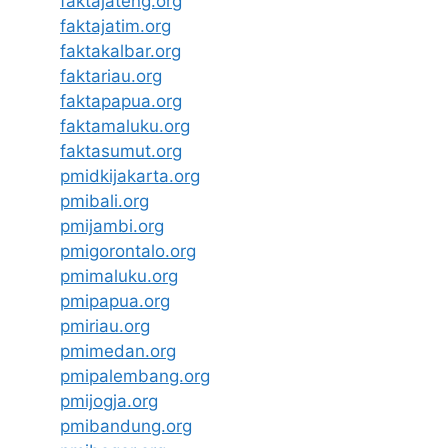
faktajateng.org
faktajatim.org
faktakalbar.org
faktariau.org
faktapapua.org
faktamaluku.org
faktasumut.org
pmidkijakarta.org
pmibali.org
pmijambi.org
pmigorontalo.org
pmimaluku.org
pmipapua.org
pmiriau.org
pmimedan.org
pmipalembang.org
pmijogja.org
pmibandung.org