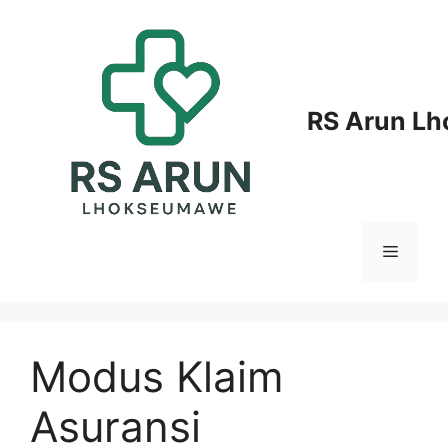
Langsung
ke
isi
RS Arun L
Menu
Modus Klaim
Asuransi