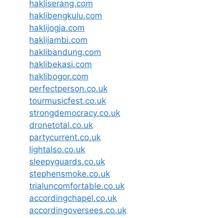
hakliserang.com
haklibengkulu.com
haklijogja.com
haklijambi.com
haklibandung.com
haklibekasi.com
haklibogor.com
perfectperson.co.uk
tourmusicfest.co.uk
strongdemocracy.co.uk
dronetotal.co.uk
partycurrent.co.uk
lightalso.co.uk
sleepyguards.co.uk
stephensmoke.co.uk
trialuncomfortable.co.uk
accordingchapel.co.uk
accordingoversees.co.uk