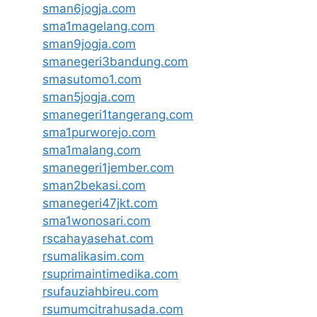
sman6jogja.com
sma1magelang.com
sman9jogja.com
smanegeri3bandung.com
smasutomo1.com
sman5jogja.com
smanegeri1tangerang.com
sma1purworejo.com
sma1malang.com
smanegeri1jember.com
sman2bekasi.com
smanegeri47jkt.com
sma1wonosari.com
rscahayasehat.com
rsumalikasim.com
rsuprimaintimedika.com
rsufauziahbireu.com
rsumumcitrahusada.com