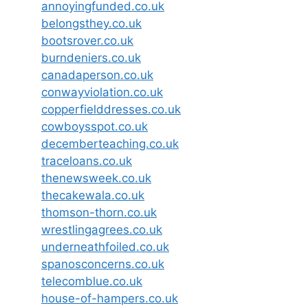
annoyingfunded.co.uk
belongsthey.co.uk
bootsrover.co.uk
burndeniers.co.uk
canadaperson.co.uk
conwayviolation.co.uk
copperfielddresses.co.uk
cowboysspot.co.uk
decemberteaching.co.uk
traceloans.co.uk
thenewsweek.co.uk
thecakewala.co.uk
thomson-thorn.co.uk
wrestlingagrees.co.uk
underneathfoiled.co.uk
spanosconcerns.co.uk
telecomblue.co.uk
house-of-hampers.co.uk