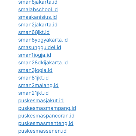
sman8jakarta.id
smalabschool.id
smaskanisius.id
sman2jakarta.id
sman68jkt.id
sman8yogyakarta.id
smasungguldel.id
sman1jogja.id
sman28dkijakarta.id
sman3jogja.id
sman81jkt.id
sman2malang.id
sman21jkt.id
puskesmasjakut.id
puskesmasmampang.id
puskesmaspancoran.id
puskesmasmenteng.id
puskesmassenen.id