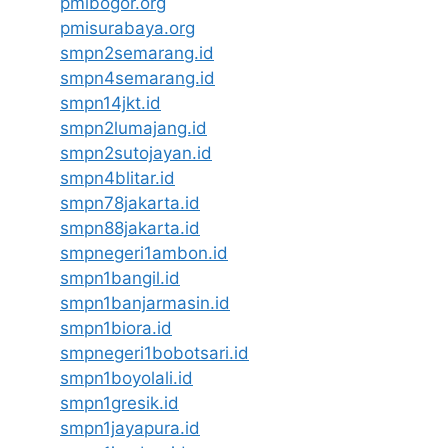
pmibogor.org
pmisurabaya.org
smpn2semarang.id
smpn4semarang.id
smpn14jkt.id
smpn2lumajang.id
smpn2sutojayan.id
smpn4blitar.id
smpn78jakarta.id
smpn88jakarta.id
smpnegeri1ambon.id
smpn1bangil.id
smpn1banjarmasin.id
smpn1biora.id
smpnegeri1bobotsari.id
smpn1boyolali.id
smpn1gresik.id
smpn1jayapura.id