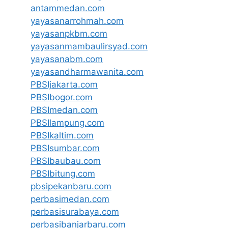
antammedan.com
yayasanarrohmah.com
yayasanpkbm.com
yayasanmambaulirsyad.com
yayasanabm.com
yayasandharmawanita.com
PBSIjakarta.com
PBSIbogor.com
PBSImedan.com
PBSIlampung.com
PBSIkaltim.com
PBSIsumbar.com
PBSIbaubau.com
PBSIbitung.com
pbsipekanbaru.com
perbasimedan.com
perbasisurabaya.com
perbasibanjarbaru.com