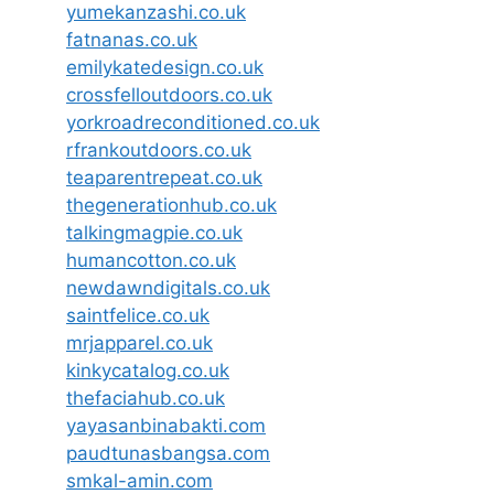
yumekanzashi.co.uk
fatnanas.co.uk
emilykatedesign.co.uk
crossfelloutdoors.co.uk
yorkroadreconditioned.co.uk
rfrankoutdoors.co.uk
teaparentrepeat.co.uk
thegenerationhub.co.uk
talkingmagpie.co.uk
humancotton.co.uk
newdawndigitals.co.uk
saintfelice.co.uk
mrjapparel.co.uk
kinkycatalog.co.uk
thefaciahub.co.uk
yayasanbinabakti.com
paudtunasbangsa.com
smkal-amin.com