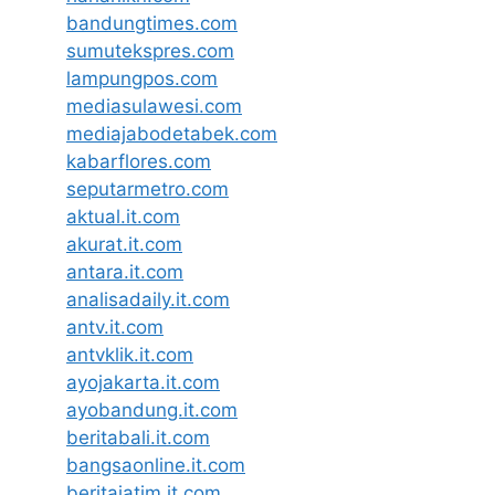
bandungtimes.com
sumutekspres.com
lampungpos.com
mediasulawesi.com
mediajabodetabek.com
kabarflores.com
seputarmetro.com
aktual.it.com
akurat.it.com
antara.it.com
analisadaily.it.com
antv.it.com
antvklik.it.com
ayojakarta.it.com
ayobandung.it.com
beritabali.it.com
bangsaonline.it.com
beritajatim.it.com