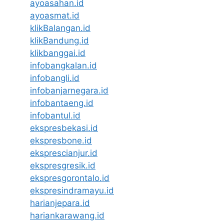
ayoasahan.id
ayoasmat.id
klikBalangan.id
klikBandung.id
klikbanggai.id
infobangkalan.id
infobangli.id
infobanjarnegara.id
infobantaeng.id
infobantul.id
ekspresbekasi.id
ekspresbone.id
eksprescianjur.id
ekspresgresik.id
ekspresgorontalo.id
ekspresindramayu.id
harianjepara.id
hariankarawang.id