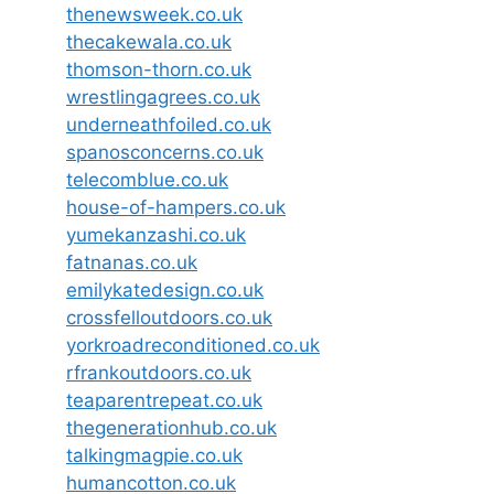
thenewsweek.co.uk
thecakewala.co.uk
thomson-thorn.co.uk
wrestlingagrees.co.uk
underneathfoiled.co.uk
spanosconcerns.co.uk
telecomblue.co.uk
house-of-hampers.co.uk
yumekanzashi.co.uk
fatnanas.co.uk
emilykatedesign.co.uk
crossfelloutdoors.co.uk
yorkroadreconditioned.co.uk
rfrankoutdoors.co.uk
teaparentrepeat.co.uk
thegenerationhub.co.uk
talkingmagpie.co.uk
humancotton.co.uk