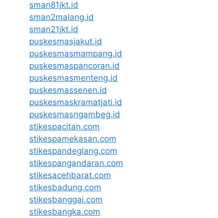
sman81jkt.id
sman2malang.id
sman21jkt.id
puskesmasjakut.id
puskesmasmampang.id
puskesmaspancoran.id
puskesmasmenteng.id
puskesmassenen.id
puskesmaskramatjati.id
puskesmasngambeg.id
stikespacitan.com
stikespamekasan.com
stikespandeglang.com
stikespangandaran.com
stikesacehbarat.com
stikesbadung.com
stikesbanggai.com
stikesbangka.com