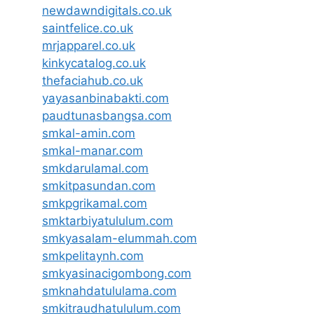
newdawndigitals.co.uk
saintfelice.co.uk
mrjapparel.co.uk
kinkycatalog.co.uk
thefaciahub.co.uk
yayasanbinabakti.com
paudtunasbangsa.com
smkal-amin.com
smkal-manar.com
smkdarulamal.com
smkitpasundan.com
smkpgrikamal.com
smktarbiyatululum.com
smkyasalam-elummah.com
smkpelitaynh.com
smkyasinacigombong.com
smknahdatululama.com
smkitraudhatululum.com