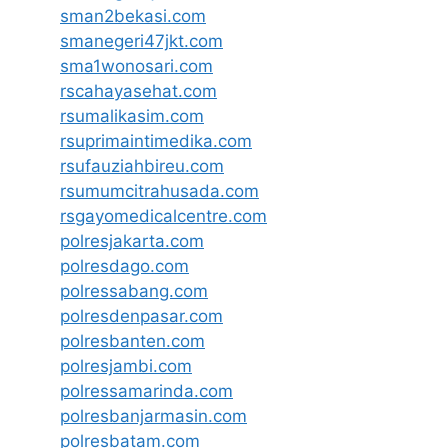
sman2bekasi.com
smanegeri47jkt.com
sma1wonosari.com
rscahayasehat.com
rsumalikasim.com
rsuprimaintimedika.com
rsufauziahbireu.com
rsumumcitrahusada.com
rsgayomedicalcentre.com
polresjakarta.com
polresdago.com
polressabang.com
polresdenpasar.com
polresbanten.com
polresjambi.com
polressamarinda.com
polresbanjarmasin.com
polresbatam.com