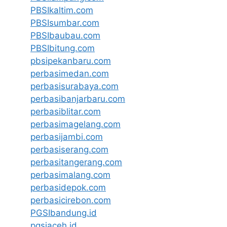
PBSIkaltim.com
PBSIsumbar.com
PBSIbaubau.com
PBSIbitung.com
pbsipekanbaru.com
perbasimedan.com
perbasisurabaya.com
perbasibanjarbaru.com
perbasiblitar.com
perbasimagelang.com
perbasijambi.com
perbasiserang.com
perbasitangerang.com
perbasimalang.com
perbasidepok.com
perbasicirebon.com
PGSIbandung.id
pgsiaceh.id