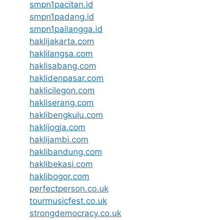
smpn1pacitan.id
smpn1padang.id
smpn1pailangga.id
haklijakarta.com
haklilangsa.com
haklisabang.com
haklidenpasar.com
haklicilegon.com
hakliserang.com
haklibengkulu.com
haklijogja.com
haklijambi.com
haklibandung.com
haklibekasi.com
haklibogor.com
perfectperson.co.uk
tourmusicfest.co.uk
strongdemocracy.co.uk