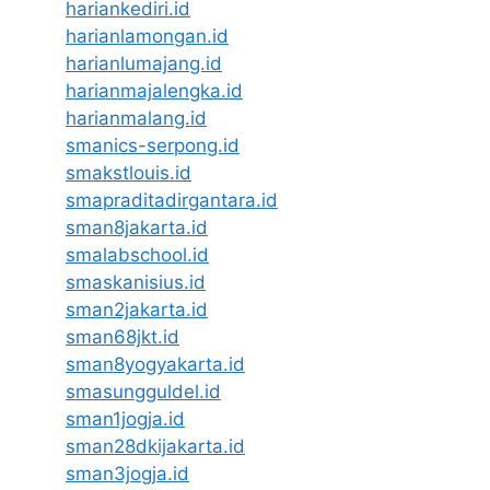
hariankediri.id
harianlamongan.id
harianlumajang.id
harianmajalengka.id
harianmalang.id
smanics-serpong.id
smakstlouis.id
smapraditadirgantara.id
sman8jakarta.id
smalabschool.id
smaskanisius.id
sman2jakarta.id
sman68jkt.id
sman8yogyakarta.id
smasungguldel.id
sman1jogja.id
sman28dkijakarta.id
sman3jogja.id