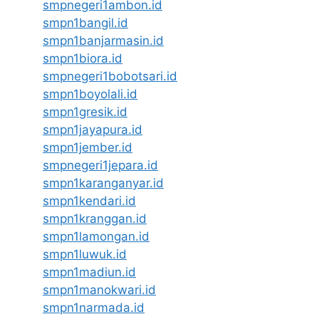
smpnegeri1ambon.id
smpn1bangil.id
smpn1banjarmasin.id
smpn1biora.id
smpnegeri1bobotsari.id
smpn1boyolali.id
smpn1gresik.id
smpn1jayapura.id
smpn1jember.id
smpnegeri1jepara.id
smpn1karanganyar.id
smpn1kendari.id
smpn1kranggan.id
smpn1lamongan.id
smpn1luwuk.id
smpn1madiun.id
smpn1manokwari.id
smpn1narmada.id