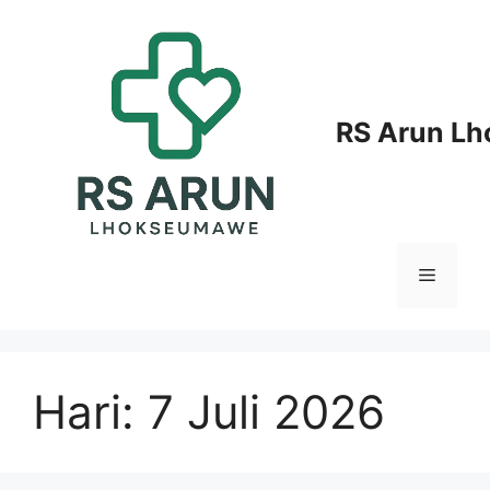
Langsung
ke
isi
RS Arun L
Menu
Hari:
7 Juli 2026