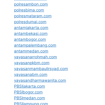
polresambon.com
polresbima.com
polresmataram.com
polresdumai.com
antamjakarta.com
antambekasi.com
antambogor.com
antampalembang.com
antammedan.com
yayasanarrohmah.com
yayasanpkbm.com
yayasanmambaulirsyad.com
yayasanabm.com
yayasandharmawanita.com
PBSIjakarta.com
PBSIbogor.com
PBSImedan.com
PBSIlampung.com