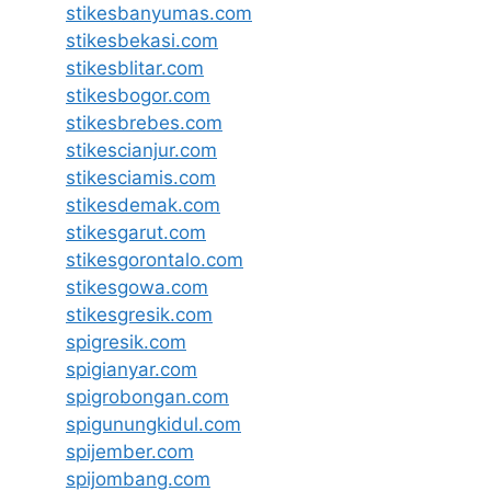
stikesbanyumas.com
stikesbekasi.com
stikesblitar.com
stikesbogor.com
stikesbrebes.com
stikescianjur.com
stikesciamis.com
stikesdemak.com
stikesgarut.com
stikesgorontalo.com
stikesgowa.com
stikesgresik.com
spigresik.com
spigianyar.com
spigrobongan.com
spigunungkidul.com
spijember.com
spijombang.com