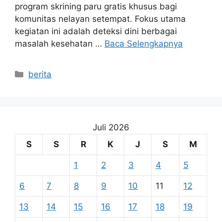
program skrining paru gratis khusus bagi
komunitas nelayan setempat. Fokus utama
kegiatan ini adalah deteksi dini berbagai
masalah kesehatan …
Baca Selengkapnya
Kategori
berita
Juli 2026
S
S
R
K
J
S
M
1
2
3
4
5
6
7
8
9
10
11
12
13
14
15
16
17
18
19