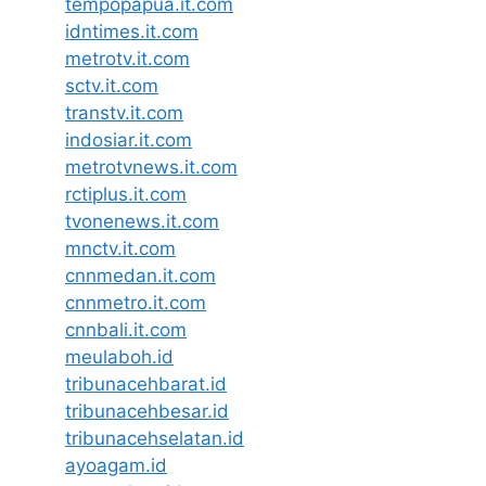
tempopapua.it.com
idntimes.it.com
metrotv.it.com
sctv.it.com
transtv.it.com
indosiar.it.com
metrotvnews.it.com
rctiplus.it.com
tvonenews.it.com
mnctv.it.com
cnnmedan.it.com
cnnmetro.it.com
cnnbali.it.com
meulaboh.id
tribunacehbarat.id
tribunacehbesar.id
tribunacehselatan.id
ayoagam.id