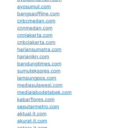
ayosumut.com
bangsaoffline.com
cnbcmedan.com
cnnmedan.com
cnnjakarta.com
cnbcjakarta.com
hariansumatra.com
harianikn.com
bandungtimes.com
sumutekspres.com
lampungpos.com
mediasulawesi.com
mediajabodetabek.com
kabarflores.com
seputarmetro.com
aktual.it.com
akurat.it.com
antara.it.com