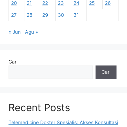
20
21
22
23
24
25
26
27
28
29
30
31
« Jun
Agu »
Cari
Cari
Recent Posts
Telemedicine Dokter Spesialis: Akses Konsultasi