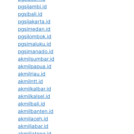
pgsijambi.id
pgsibali.id
pgsijakarta.id
pgsimedan.id
pgsilombok.id
pgsimaluku.id
pgsimanado.id
akmilsumbar.id
akmilpapua.id
akmilriau.id
akmilntt.id
akmilkalbar.id
akmilkalsel.id
akmilbali.id
akmilbanten.id
akmilaceh.id
akmiljabar.id
akmiljateng.id