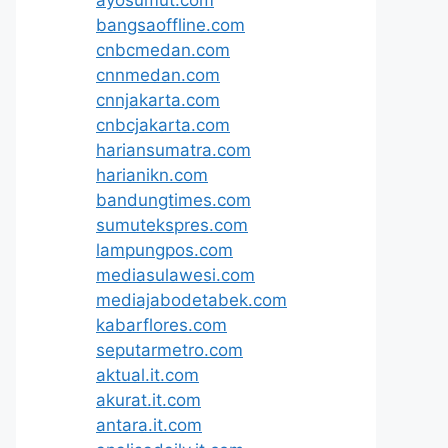
ayosumut.com
bangsaoffline.com
cnbcmedan.com
cnnmedan.com
cnnjakarta.com
cnbcjakarta.com
hariansumatra.com
harianikn.com
bandungtimes.com
sumutekspres.com
lampungpos.com
mediasulawesi.com
mediajabodetabek.com
kabarflores.com
seputarmetro.com
aktual.it.com
akurat.it.com
antara.it.com