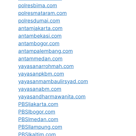
polresbima.com
polresmataram.com
polresdumai.com
antamjakarta.com
antambekasi.com
antambogor.com
antampalembang.com
antammedan.com
yayasanarrohmah.com
yayasanpkbm.com
yayasanmambaulirsyad.com
yayasanabm.com
yayasandharmawanita.com
PBSIjakarta.com
PBSIbogor.com
PBSImedan.com
PBSIlampung.com
PBSIkaltim.com