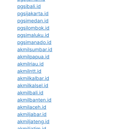
pgsibali.id
pgsijakarta.id
pgsimedan.id
pgsilombok.id
pgsimaluku.id
pgsimanado.id
akmilsumbar.id
akmilpapua.id
akmilriau.id
akmilntt.id
akmilkalbar.id
akmilkalsel.id
akmilbali.id
akmilbanten.id
akmilaceh.id
akmiljabar.id
akmiljateng.id
akmiljatim.id