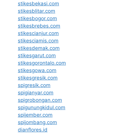
stikesbekasi.com
stikesblitar.com
stikesbogor.com
stikesbrebes.com
stikescianjur.com
stikesciamis.com
stikesdemak.com
stikesgarut.com
stikesgorontalo.com
stikesgowa.com
stikesgresik.com
spigresik.com
spigianyar.com
spigrobongan.com
spigunungkidul.com
spijember.com
spijombang.com
dianflores.id