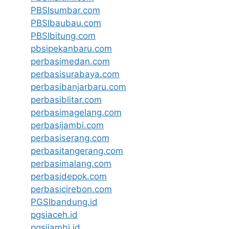
PBSIsumbar.com
PBSIbaubau.com
PBSIbitung.com
pbsipekanbaru.com
perbasimedan.com
perbasisurabaya.com
perbasibanjarbaru.com
perbasiblitar.com
perbasimagelang.com
perbasijambi.com
perbasiserang.com
perbasitangerang.com
perbasimalang.com
perbasidepok.com
perbasicirebon.com
PGSIbandung.id
pgsiaceh.id
pgsijambi.id