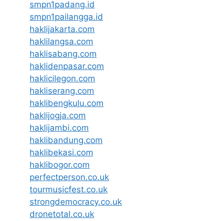
smpn1padang.id
smpn1pailangga.id
haklijakarta.com
haklilangsa.com
haklisabang.com
haklidenpasar.com
haklicilegon.com
hakliserang.com
haklibengkulu.com
haklijogja.com
haklijambi.com
haklibandung.com
haklibekasi.com
haklibogor.com
perfectperson.co.uk
tourmusicfest.co.uk
strongdemocracy.co.uk
dronetotal.co.uk