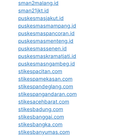
sman2malang.id
sman21jkt.id
puskesmasjakut.id
puskesmasmampang.id
puskesmaspancoran.id
puskesmasmenteng.id
puskesmassenen.id
puskesmaskramatjati.id
puskesmasngambeg.id
stikespacitan.com
stikespamekasan.com
stikespandeglang.com
stikespangandaran.com
stikesacehbarat.com
stikesbadung.com
stikesbanggai.com
stikesbangka.com
stikesbanyumas.com