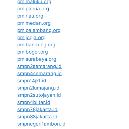
pmimaluku.org
pmipapua.org
pmiriau.org
pmimedan.org
pmipalembang.org
pmijogja.org
pmibandung.org
pmibogor.org
pmisurabaya.org
smpn2semarang.id
smpn4semarang.id
smpn14jkt.id
smpn2lumajang.id
smpn2sutojayan.id
smpn4blitar.id
smpn78jakarta.id
smpn88jakarta.id
smpnegeri1ambon.id