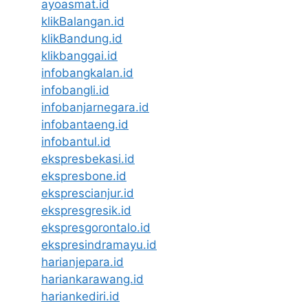
ayoasmat.id
klikBalangan.id
klikBandung.id
klikbanggai.id
infobangkalan.id
infobangli.id
infobanjarnegara.id
infobantaeng.id
infobantul.id
ekspresbekasi.id
ekspresbone.id
eksprescianjur.id
ekspresgresik.id
ekspresgorontalo.id
ekspresindramayu.id
harianjepara.id
hariankarawang.id
hariankediri.id