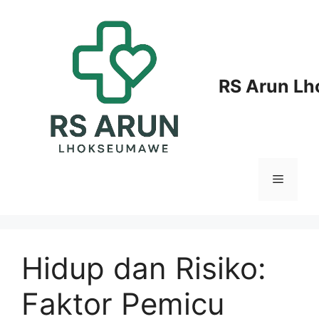
Langsung
ke
isi
RS Arun L
Menu
Hidup dan Risiko:
Faktor Pemicu