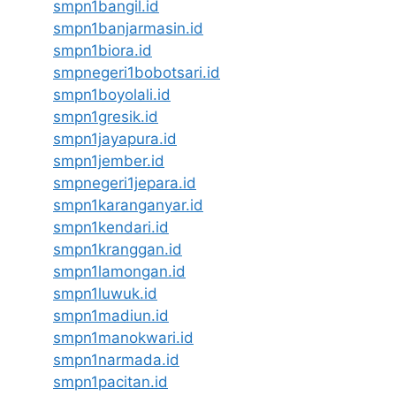
smpn1bangil.id
smpn1banjarmasin.id
smpn1biora.id
smpnegeri1bobotsari.id
smpn1boyolali.id
smpn1gresik.id
smpn1jayapura.id
smpn1jember.id
smpnegeri1jepara.id
smpn1karanganyar.id
smpn1kendari.id
smpn1kranggan.id
smpn1lamongan.id
smpn1luwuk.id
smpn1madiun.id
smpn1manokwari.id
smpn1narmada.id
smpn1pacitan.id