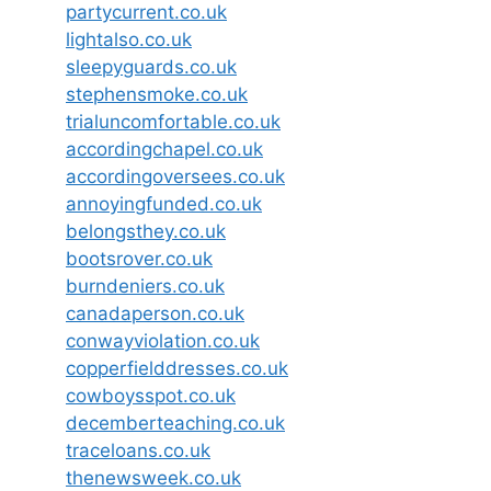
partycurrent.co.uk
lightalso.co.uk
sleepyguards.co.uk
stephensmoke.co.uk
trialuncomfortable.co.uk
accordingchapel.co.uk
accordingoversees.co.uk
annoyingfunded.co.uk
belongsthey.co.uk
bootsrover.co.uk
burndeniers.co.uk
canadaperson.co.uk
conwayviolation.co.uk
copperfielddresses.co.uk
cowboysspot.co.uk
decemberteaching.co.uk
traceloans.co.uk
thenewsweek.co.uk