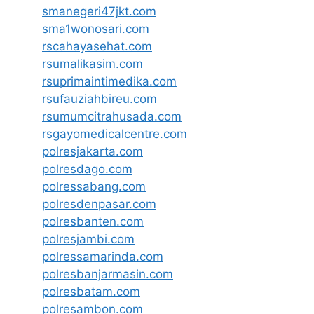
smanegeri47jkt.com
sma1wonosari.com
rscahayasehat.com
rsumalikasim.com
rsuprimaintimedika.com
rsufauziahbireu.com
rsumumcitrahusada.com
rsgayomedicalcentre.com
polresjakarta.com
polresdago.com
polressabang.com
polresdenpasar.com
polresbanten.com
polresjambi.com
polressamarinda.com
polresbanjarmasin.com
polresbatam.com
polresambon.com