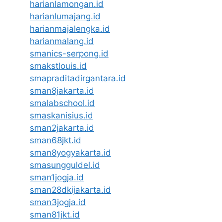
harianlamongan.id
harianlumajang.id
harianmajalengka.id
harianmalang.id
smanics-serpong.id
smakstlouis.id
smapraditadirgantara.id
sman8jakarta.id
smalabschool.id
smaskanisius.id
sman2jakarta.id
sman68jkt.id
sman8yogyakarta.id
smasungguldel.id
sman1jogja.id
sman28dkijakarta.id
sman3jogja.id
sman81jkt.id