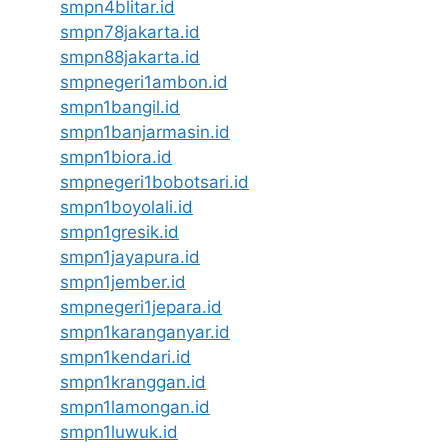
smpn4blitar.id
smpn78jakarta.id
smpn88jakarta.id
smpnegeri1ambon.id
smpn1bangil.id
smpn1banjarmasin.id
smpn1biora.id
smpnegeri1bobotsari.id
smpn1boyolali.id
smpn1gresik.id
smpn1jayapura.id
smpn1jember.id
smpnegeri1jepara.id
smpn1karanganyar.id
smpn1kendari.id
smpn1kranggan.id
smpn1lamongan.id
smpn1luwuk.id