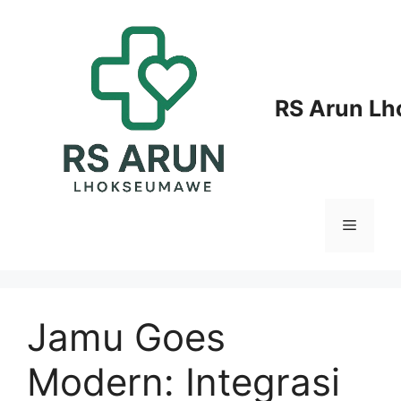
Langsung
ke
isi
RS Arun L
Menu
Jamu Goes
Modern: Integrasi