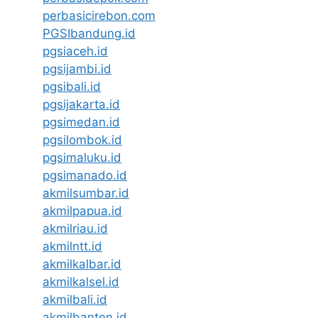
perbasicirebon.com
PGSIbandung.id
pgsiaceh.id
pgsijambi.id
pgsibali.id
pgsijakarta.id
pgsimedan.id
pgsilombok.id
pgsimaluku.id
pgsimanado.id
akmilsumbar.id
akmilpapua.id
akmilriau.id
akmilntt.id
akmilkalbar.id
akmilkalsel.id
akmilbali.id
akmilbanten.id