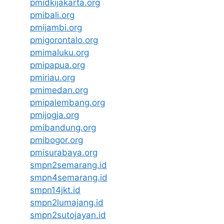
pmidkijakarta.org
pmibali.org
pmijambi.org
pmigorontalo.org
pmimaluku.org
pmipapua.org
pmiriau.org
pmimedan.org
pmipalembang.org
pmijogja.org
pmibandung.org
pmibogor.org
pmisurabaya.org
smpn2semarang.id
smpn4semarang.id
smpn14jkt.id
smpn2lumajang.id
smpn2sutojayan.id