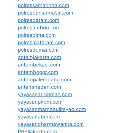
polressamarinda.com
polresbanjarmasin.com
polresbatam.com
polresambon.com
polresbima.com
polresmataram.com
polresdumai.com
antamjakarta.com
antambekasi.com
antambogor.com
antampalembang.com
antammedan.com
yayasanarrohmah.com
yayasanpkbm.com
yayasanmambaulirsyad.com
yayasanabm.com
yayasandharmawanita.com
PBSIjakarta.com