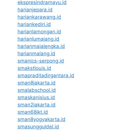
ekspresindramayu.id
harianjepara.id
hariankarawang.id
hariankediri.id
harianlamongan.id
harianlumajang.id
harianmajalengka.id
harianmalang.id
smanics-serpong.id
smakstlouis.id
smapraditadirgantara.id
sman8jakarta.id
smalabschool.id
smaskanisius.id
sman2jakarta.id
sman68jkt.id
sman8yogyakarta.id
smasungguldel.id