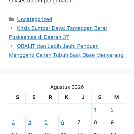
sukses dalam pengobatan.
Kategori
Uncategorized
Krisis Sumber Daya: Tantangan Berat
Puskesmas di Daerah 3T
ORALIT dan Lebih Jauh: Panduan
Mengganti Cairan Tubuh Saat Diare Menyerang
Agustus 2026
S
S
R
K
J
S
M
1
2
3
4
5
6
7
8
9