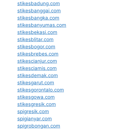
stikesbadung.com
stikesbanggai.com
stikesbangka.com
stikesbanyumas.com
stikesbekasi.com
stikesblitar.com
stikesbogor.com
stikesbrebes.com
stikescianjur.com
stikesciamis.com
stikesdemak.com
stikesgarut.com
stikesgorontalo.com
stikesgowa.com
stikesgresik.com
spigresik.com
spigianyar.com
spigrobongan.com