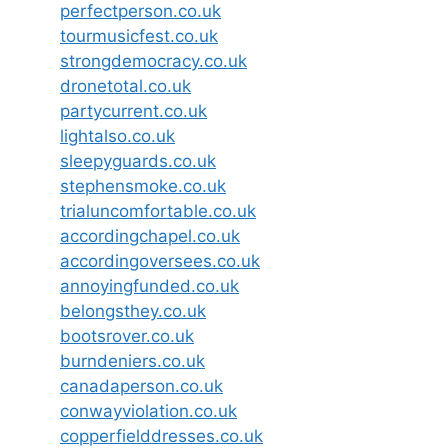
perfectperson.co.uk
tourmusicfest.co.uk
strongdemocracy.co.uk
dronetotal.co.uk
partycurrent.co.uk
lightalso.co.uk
sleepyguards.co.uk
stephensmoke.co.uk
trialuncomfortable.co.uk
accordingchapel.co.uk
accordingoversees.co.uk
annoyingfunded.co.uk
belongsthey.co.uk
bootsrover.co.uk
burndeniers.co.uk
canadaperson.co.uk
conwayviolation.co.uk
copperfielddresses.co.uk