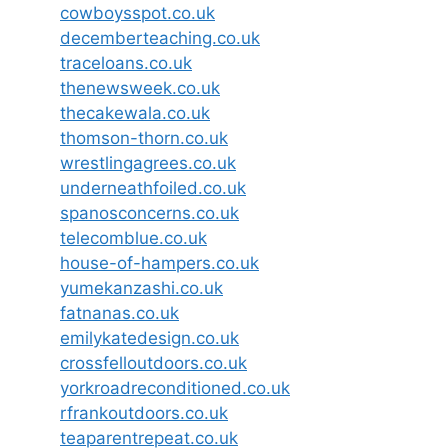
cowboysspot.co.uk
decemberteaching.co.uk
traceloans.co.uk
thenewsweek.co.uk
thecakewala.co.uk
thomson-thorn.co.uk
wrestlingagrees.co.uk
underneathfoiled.co.uk
spanosconcerns.co.uk
telecomblue.co.uk
house-of-hampers.co.uk
yumekanzashi.co.uk
fatnanas.co.uk
emilykatedesign.co.uk
crossfelloutdoors.co.uk
yorkroadreconditioned.co.uk
rfrankoutdoors.co.uk
teaparentrepeat.co.uk