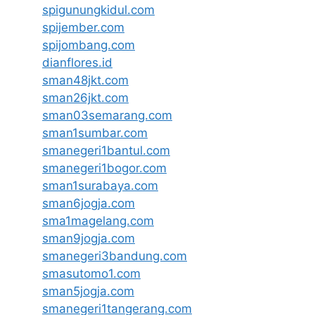
spigunungkidul.com
spijember.com
spijombang.com
dianflores.id
sman48jkt.com
sman26jkt.com
sman03semarang.com
sman1sumbar.com
smanegeri1bantul.com
smanegeri1bogor.com
sman1surabaya.com
sman6jogja.com
sma1magelang.com
sman9jogja.com
smanegeri3bandung.com
smasutomo1.com
sman5jogja.com
smanegeri1tangerang.com