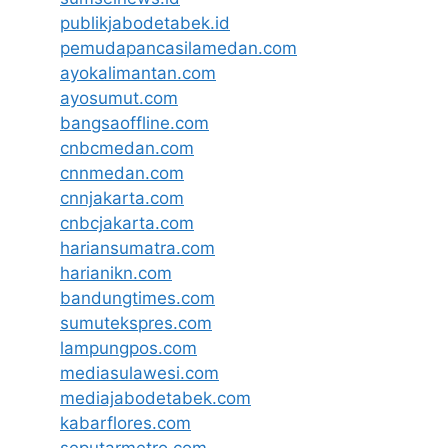
publikjabodetabek.id
pemudapancasilamedan.com
ayokalimantan.com
ayosumut.com
bangsaoffline.com
cnbcmedan.com
cnnmedan.com
cnnjakarta.com
cnbcjakarta.com
hariansumatra.com
harianikn.com
bandungtimes.com
sumutekspres.com
lampungpos.com
mediasulawesi.com
mediajabodetabek.com
kabarflores.com