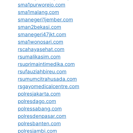
sma1purworejo.com
sma1malang.com
smanegeri1jember.com
sman2bekasi.com
smanegeri47jkt.com
sma1wonosari.com
rscahayasehat.com
rsumalikasim.com
rsuprimaintimedika.com
rsufauziahbireu.com
rsumumcitrahusada.com
rsgayomedicalcentre.com
polresjakarta.com
polresdago.com
polressabang.com
polresdenpasar.com
polresbanten.com
polresjambi.com