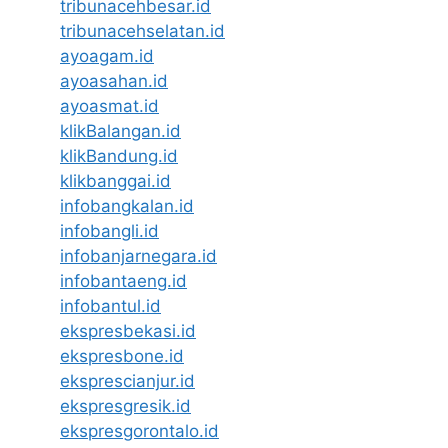
tribunacehbesar.id
tribunacehselatan.id
ayoagam.id
ayoasahan.id
ayoasmat.id
klikBalangan.id
klikBandung.id
klikbanggai.id
infobangkalan.id
infobangli.id
infobanjarnegara.id
infobantaeng.id
infobantul.id
ekspresbekasi.id
ekspresbone.id
eksprescianjur.id
ekspresgresik.id
ekspresgorontalo.id