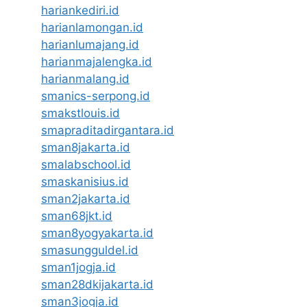
hariankediri.id
harianlamongan.id
harianlumajang.id
harianmajalengka.id
harianmalang.id
smanics-serpong.id
smakstlouis.id
smapraditadirgantara.id
sman8jakarta.id
smalabschool.id
smaskanisius.id
sman2jakarta.id
sman68jkt.id
sman8yogyakarta.id
smasungguldel.id
sman1jogja.id
sman28dkijakarta.id
sman3jogja.id