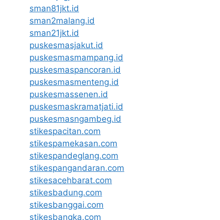
sman81jkt.id
sman2malang.id
sman21jkt.id
puskesmasjakut.id
puskesmasmampang.id
puskesmaspancoran.id
puskesmasmenteng.id
puskesmassenen.id
puskesmaskramatjati.id
puskesmasngambeg.id
stikespacitan.com
stikespamekasan.com
stikespandeglang.com
stikespangandaran.com
stikesacehbarat.com
stikesbadung.com
stikesbanggai.com
stikesbangka.com