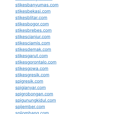
stikesbanyumas.com
stikesbekasi.com
stikesblitar.com
stikesbogor.com
stikesbrebes.com
stikescianjur.com
stikesciamis.com
stikesdemak.com
stikesgarut.com
stikesgorontalo.com
stikesgowa.com
stikesgresik.com
spigresik.com
spigianyar.com
spigrobongan.com
spigunungkidul.com
spijember.com
spijombang.com