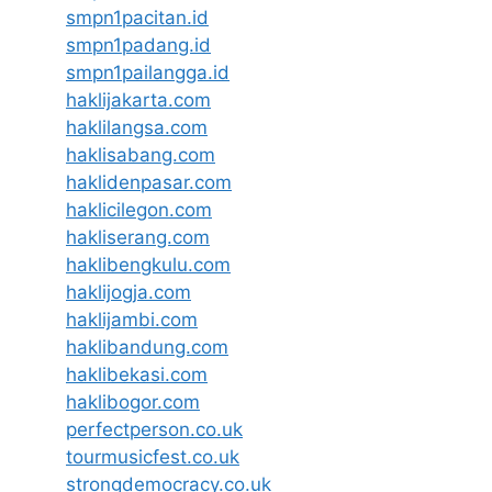
smpn1pacitan.id
smpn1padang.id
smpn1pailangga.id
haklijakarta.com
haklilangsa.com
haklisabang.com
haklidenpasar.com
haklicilegon.com
hakliserang.com
haklibengkulu.com
haklijogja.com
haklijambi.com
haklibandung.com
haklibekasi.com
haklibogor.com
perfectperson.co.uk
tourmusicfest.co.uk
strongdemocracy.co.uk