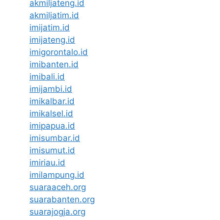
akmiljateng.id
akmiljatim.id
imijatim.id
imijateng.id
imigorontalo.id
imibanten.id
imibali.id
imijambi.id
imikalbar.id
imikalsel.id
imipapua.id
imisumbar.id
imisumut.id
imiriau.id
imilampung.id
suaraaceh.org
suarabanten.org
suarajogja.org