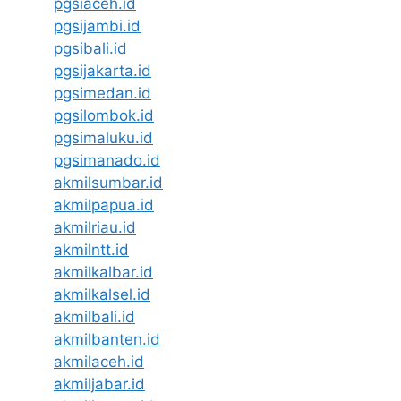
pgsiaceh.id
pgsijambi.id
pgsibali.id
pgsijakarta.id
pgsimedan.id
pgsilombok.id
pgsimaluku.id
pgsimanado.id
akmilsumbar.id
akmilpapua.id
akmilriau.id
akmilntt.id
akmilkalbar.id
akmilkalsel.id
akmilbali.id
akmilbanten.id
akmilaceh.id
akmiljabar.id