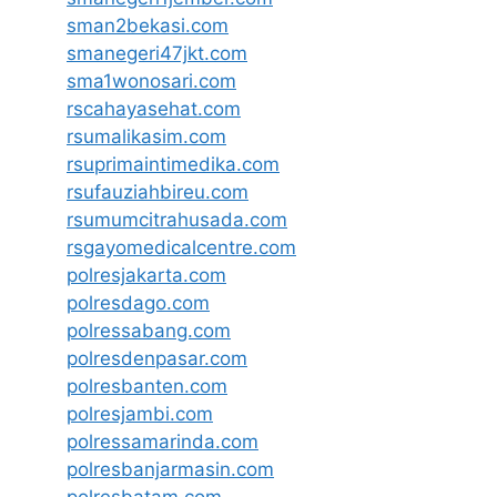
sman2bekasi.com
smanegeri47jkt.com
sma1wonosari.com
rscahayasehat.com
rsumalikasim.com
rsuprimaintimedika.com
rsufauziahbireu.com
rsumumcitrahusada.com
rsgayomedicalcentre.com
polresjakarta.com
polresdago.com
polressabang.com
polresdenpasar.com
polresbanten.com
polresjambi.com
polressamarinda.com
polresbanjarmasin.com