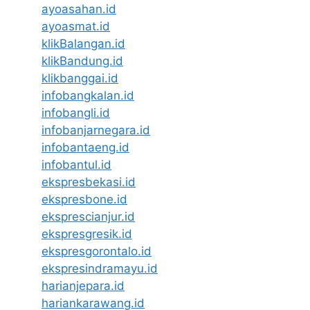
ayoasahan.id
ayoasmat.id
klikBalangan.id
klikBandung.id
klikbanggai.id
infobangkalan.id
infobangli.id
infobanjarnegara.id
infobantaeng.id
infobantul.id
ekspresbekasi.id
ekspresbone.id
eksprescianjur.id
ekspresgresik.id
ekspresgorontalo.id
ekspresindramayu.id
harianjepara.id
hariankarawang.id