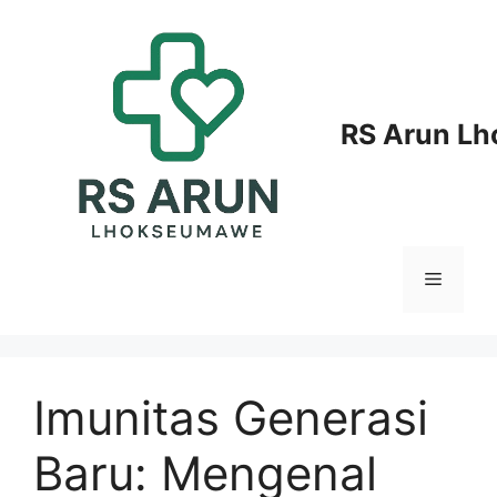
Langsung
ke
isi
RS Arun L
Menu
Imunitas Generasi
Baru: Mengenal