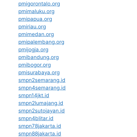
pmigorontalo.org
pmimaluku.org
pmipapua.org
pmiriau.org
pmimedan.org
pmipalembang.org
pmijogja.org
pmibandung.org
pmibogor.org
pmisurabaya.org
smpn2semarang.id
smpn4semarang.id
smpn14jkt.id
smpn2lumajang.id
smpn2sutojayan.id
smpn4blitar.id
smpn78jakarta.id
smpn88jakarta.id