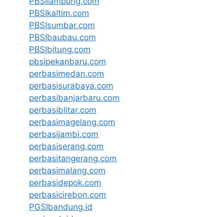
PBSIlampung.com
PBSIkaltim.com
PBSIsumbar.com
PBSIbaubau.com
PBSIbitung.com
pbsipekanbaru.com
perbasimedan.com
perbasisurabaya.com
perbasibanjarbaru.com
perbasiblitar.com
perbasimagelang.com
perbasijambi.com
perbasiserang.com
perbasitangerang.com
perbasimalang.com
perbasidepok.com
perbasicirebon.com
PGSIbandung.id