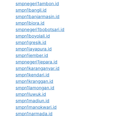
smpnegeri1ambon.id
smpn1bangil.id
smpn1banjarmasin.id
smpn1biora.id
smpnegeri1bobotsari.id
smpn1boyolali.id
smpn1gresik.id
smpn1jayapura.id
smpn1jember.id
smpnegeri1jepara.id
smpn1karanganyar.id
smpn1kendari.id
smpn1kranggan.id
smpn1lamongan.id
smpn1luwuk.id
smpn1madiun.id
smpn1manokwari.id
smpn1narmada.id