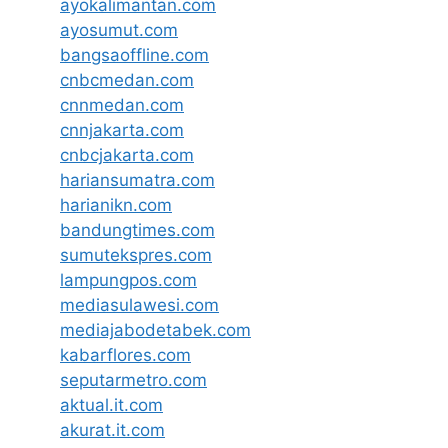
ayokalimantan.com
ayosumut.com
bangsaoffline.com
cnbcmedan.com
cnnmedan.com
cnnjakarta.com
cnbcjakarta.com
hariansumatra.com
harianikn.com
bandungtimes.com
sumutekspres.com
lampungpos.com
mediasulawesi.com
mediajabodetabek.com
kabarflores.com
seputarmetro.com
aktual.it.com
akurat.it.com