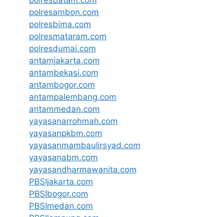
polresbatam.com
polresambon.com
polresbima.com
polresmataram.com
polresdumai.com
antamjakarta.com
antambekasi.com
antambogor.com
antampalembang.com
antammedan.com
yayasanarrohmah.com
yayasanpkbm.com
yayasanmambaulirsyad.com
yayasanabm.com
yayasandharmawanita.com
PBSIjakarta.com
PBSIbogor.com
PBSImedan.com