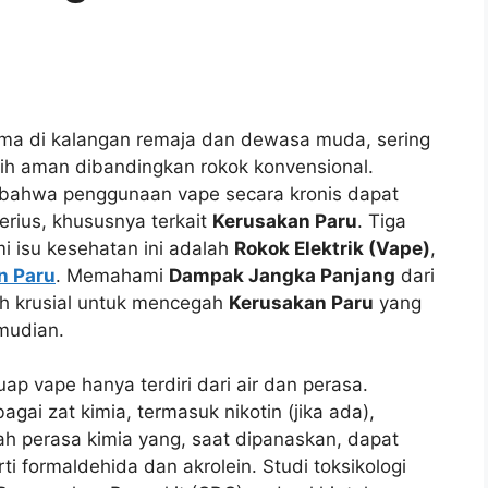
ama di kalangan remaja dan dewasa muda, sering
ih aman dibandingkan rokok konvensional.
n bahwa penggunaan vape secara kronis dapat
erius, khususnya terkait
Kerusakan Paru
. Tiga
i isu kesehatan ini adalah
Rokok Elektrik (Vape)
,
n Paru
. Memahami
Dampak Jangka Panjang
dari
h krusial untuk mencegah
Kerusakan Paru
yang
mudian.
ap vape hanya terdiri dari air dan perasa.
ai zat kimia, termasuk nikotin (jika ada),
mlah perasa kimia yang, saat dipanaskan, dapat
i formaldehida dan akrolein. Studi toksikologi