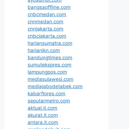
ayosumut.com
bangsaoffline.com
cnbcmedan.com
cnnmedan.com
cnnjakarta.com
cnbcjakarta.com
hariansumatra.com
harianikn.com
bandungtimes.com
sumutekspres.com
lampungpos.com
mediasulawesi.com
mediajabodetabek.com
kabarflores.com
seputarmetro.com
aktual.it.com
akurat.it.com
antara.it.com