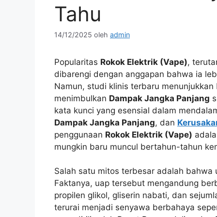
Tahu
14/12/2025
oleh
admin
Popularitas
Rokok Elektrik (Vape)
, terut
dibarengi dengan anggapan bahwa ia leb
Namun, studi klinis terbaru menunjukka
menimbulkan
Dampak Jangka Panjang
s
kata kunci yang esensial dalam mendalam
Dampak Jangka Panjang
, dan
Kerusaka
penggunaan
Rokok Elektrik (Vape)
adala
mungkin baru muncul bertahun-tahun ke
Salah satu mitos terbesar adalah bahwa u
Faktanya, uap tersebut mengandung berbag
propilen glikol, gliserin nabati, dan seju
terurai menjadi senyawa berbahaya sepert