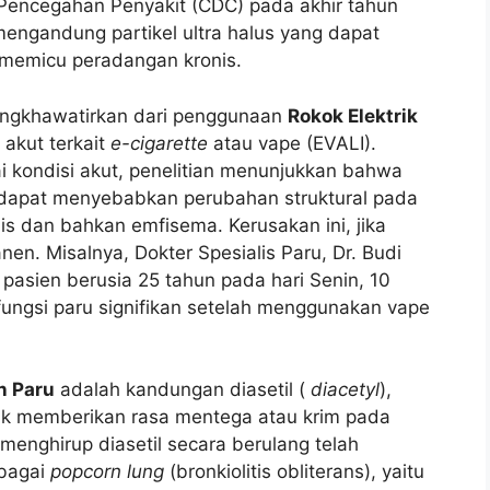
n Pencegahan Penyakit (CDC) pada akhir tahun
ngandung partikel ultra halus yang dapat
memicu peradangan kronis.
ngkhawatirkan dari penggunaan
Rokok Elektrik
 akut terkait
e-cigarette
atau vape (EVALI).
i kondisi akut, penelitian menunjukkan bahwa
dapat menyebabkan perubahan struktural pada
is dan bahkan emfisema. Kerusakan ini, jika
nen. Misalnya, Dokter Spesialis Paru, Dr. Budi
pasien berusia 25 tahun pada hari Senin, 10
ungsi paru signifikan setelah menggunakan vape
n Paru
adalah kandungan diasetil (
diacetyl
),
uk memberikan rasa mentega atau krim pada
menghirup diasetil secara berulang telah
ebagai
popcorn lung
(bronkiolitis obliterans), yaitu