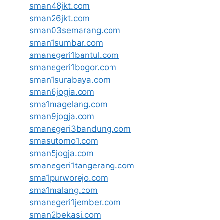
sman48jkt.com
sman26jkt.com
sman03semarang.com
sman1sumbar.com
smanegeri1bantul.com
smanegeri1bogor.com
sman1surabaya.com
sman6jogja.com
sma1magelang.com
sman9jogja.com
smanegeri3bandung.com
smasutomo1.com
sman5jogja.com
smanegeri1tangerang.com
sma1purworejo.com
sma1malang.com
smanegeri1jember.com
sman2bekasi.com