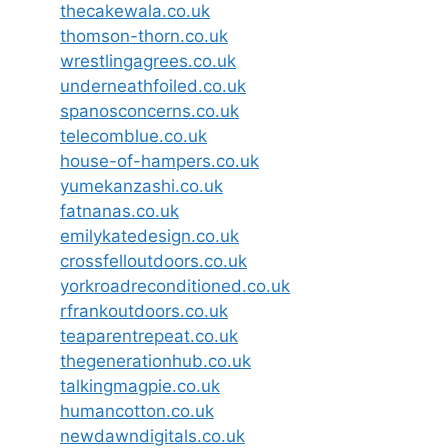
thecakewala.co.uk
thomson-thorn.co.uk
wrestlingagrees.co.uk
underneathfoiled.co.uk
spanosconcerns.co.uk
telecomblue.co.uk
house-of-hampers.co.uk
yumekanzashi.co.uk
fatnanas.co.uk
emilykatedesign.co.uk
crossfelloutdoors.co.uk
yorkroadreconditioned.co.uk
rfrankoutdoors.co.uk
teaparentrepeat.co.uk
thegenerationhub.co.uk
talkingmagpie.co.uk
humancotton.co.uk
newdawndigitals.co.uk