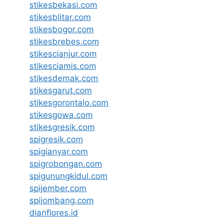
stikesbekasi.com
stikesblitar.com
stikesbogor.com
stikesbrebes.com
stikescianjur.com
stikesciamis.com
stikesdemak.com
stikesgarut.com
stikesgorontalo.com
stikesgowa.com
stikesgresik.com
spigresik.com
spigianyar.com
spigrobongan.com
spigunungkidul.com
spijember.com
spijombang.com
dianflores.id