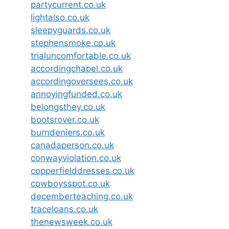
partycurrent.co.uk
lightalso.co.uk
sleepyguards.co.uk
stephensmoke.co.uk
trialuncomfortable.co.uk
accordingchapel.co.uk
accordingoversees.co.uk
annoyingfunded.co.uk
belongsthey.co.uk
bootsrover.co.uk
burndeniers.co.uk
canadaperson.co.uk
conwayviolation.co.uk
copperfielddresses.co.uk
cowboysspot.co.uk
decemberteaching.co.uk
traceloans.co.uk
thenewsweek.co.uk