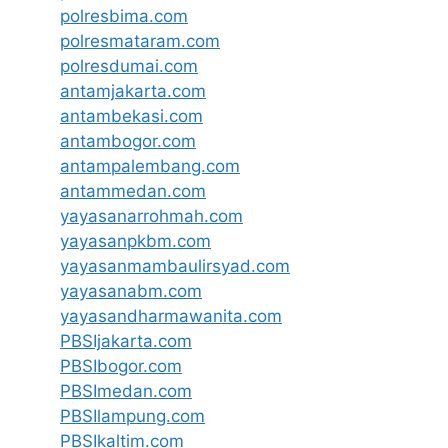
polresbima.com
polresmataram.com
polresdumai.com
antamjakarta.com
antambekasi.com
antambogor.com
antampalembang.com
antammedan.com
yayasanarrohmah.com
yayasanpkbm.com
yayasanmambaulirsyad.com
yayasanabm.com
yayasandharmawanita.com
PBSIjakarta.com
PBSIbogor.com
PBSImedan.com
PBSIlampung.com
PBSIkaltim.com