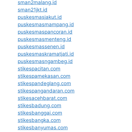
sman2malang.id
sman21jkt.id
puskesmasjakut.id
puskesmasmampang.id
puskesmaspancoran.id
puskesmasmenteng.id
puskesmassenen.id
puskesmaskramatjati.id
puskesmasngambeg.id
stikespacitan.com
stikespamekasan.com
stikespandeglang.com
stikespangandaran.com
stikesacehbarat.com
stikesbadung.com
stikesbanggai.com
stikesbangka.com
stikesbanyumas.com