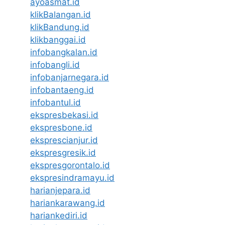
ayoasmat.id
klikBalangan.id
klikBandung.id
klikbanggai.id
infobangkalan.id
infobangli.id
infobanjarnegara.id
infobantaeng.id
infobantul.id
ekspresbekasi.id
ekspresbone.id
eksprescianjur.id
ekspresgresik.id
ekspresgorontalo.id
ekspresindramayu.id
harianjepara.id
hariankarawang.id
hariankediri.id