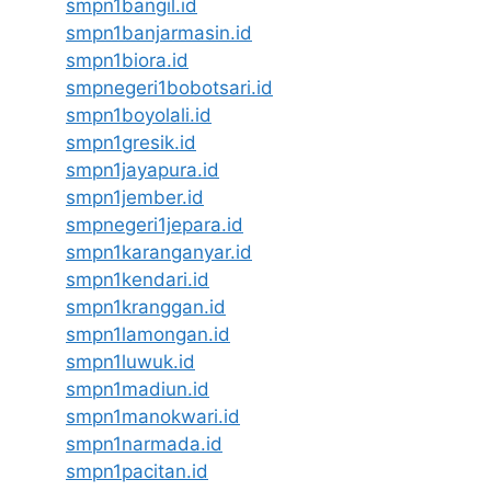
smpn1bangil.id
smpn1banjarmasin.id
smpn1biora.id
smpnegeri1bobotsari.id
smpn1boyolali.id
smpn1gresik.id
smpn1jayapura.id
smpn1jember.id
smpnegeri1jepara.id
smpn1karanganyar.id
smpn1kendari.id
smpn1kranggan.id
smpn1lamongan.id
smpn1luwuk.id
smpn1madiun.id
smpn1manokwari.id
smpn1narmada.id
smpn1pacitan.id