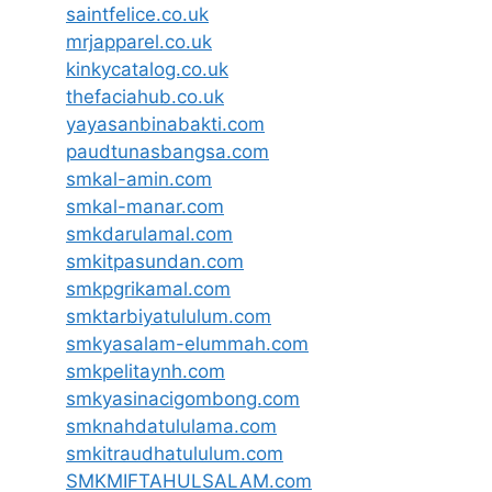
saintfelice.co.uk
mrjapparel.co.uk
kinkycatalog.co.uk
thefaciahub.co.uk
yayasanbinabakti.com
paudtunasbangsa.com
smkal-amin.com
smkal-manar.com
smkdarulamal.com
smkitpasundan.com
smkpgrikamal.com
smktarbiyatululum.com
smkyasalam-elummah.com
smkpelitaynh.com
smkyasinacigombong.com
smknahdatululama.com
smkitraudhatululum.com
SMKMIFTAHULSALAM.com