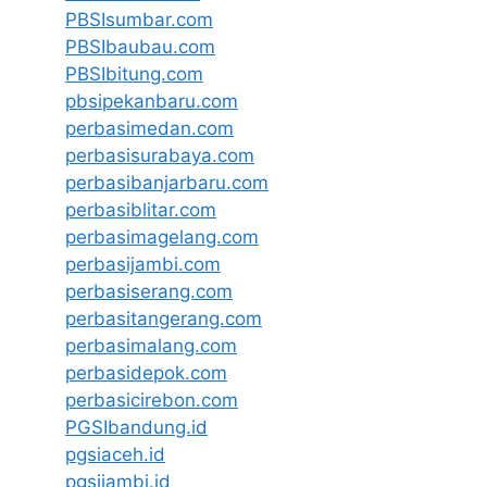
PBSIsumbar.com
PBSIbaubau.com
PBSIbitung.com
pbsipekanbaru.com
perbasimedan.com
perbasisurabaya.com
perbasibanjarbaru.com
perbasiblitar.com
perbasimagelang.com
perbasijambi.com
perbasiserang.com
perbasitangerang.com
perbasimalang.com
perbasidepok.com
perbasicirebon.com
PGSIbandung.id
pgsiaceh.id
pgsijambi.id