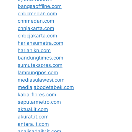
bangsaoffline.com
cnbcmedan.com
cnnmedan.com
cnnjakarta.com
cnbcjakarta.com
hariansumatra.com
harianikn.com
bandungtimes.com
sumutekspres.com
lampungpos.com
mediasulawesi.com
mediajabodetabek.com
kabarflores.com
seputarmetro.com
aktual.it.com
akurat.it.com
antara.it.com
analisadaily.it.com