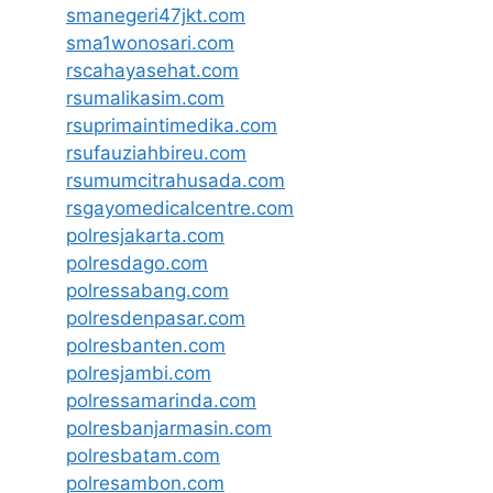
smanegeri47jkt.com
sma1wonosari.com
rscahayasehat.com
rsumalikasim.com
rsuprimaintimedika.com
rsufauziahbireu.com
rsumumcitrahusada.com
rsgayomedicalcentre.com
polresjakarta.com
polresdago.com
polressabang.com
polresdenpasar.com
polresbanten.com
polresjambi.com
polressamarinda.com
polresbanjarmasin.com
polresbatam.com
polresambon.com