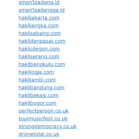
smpn1padang.id
smpn1pailangga.id
haklijakarta.com
haklilangsa.com
haklisabang.com
haklidenpasar.com
haklicilegon.com
hakliserang.com
haklibengkulu.com
haklijogja.com
haklijambi.com
haklibandung.com
haklibekasi.com
haklibogor.com
perfectperson.co.uk
tourmusicfest.co.uk
strongdemocracy.co.uk
dronetotal.co.uk