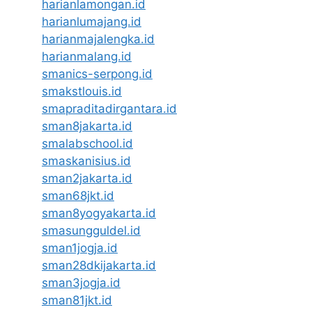
harianlamongan.id
harianlumajang.id
harianmajalengka.id
harianmalang.id
smanics-serpong.id
smakstlouis.id
smapraditadirgantara.id
sman8jakarta.id
smalabschool.id
smaskanisius.id
sman2jakarta.id
sman68jkt.id
sman8yogyakarta.id
smasungguldel.id
sman1jogja.id
sman28dkijakarta.id
sman3jogja.id
sman81jkt.id