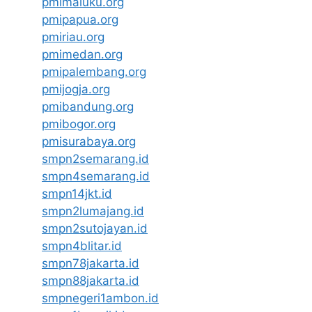
pmimaluku.org
pmipapua.org
pmiriau.org
pmimedan.org
pmipalembang.org
pmijogja.org
pmibandung.org
pmibogor.org
pmisurabaya.org
smpn2semarang.id
smpn4semarang.id
smpn14jkt.id
smpn2lumajang.id
smpn2sutojayan.id
smpn4blitar.id
smpn78jakarta.id
smpn88jakarta.id
smpnegeri1ambon.id