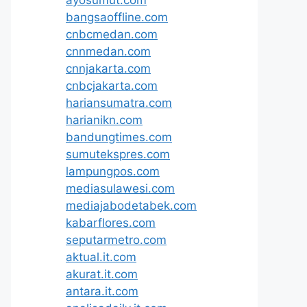
ayosumut.com
bangsaoffline.com
cnbcmedan.com
cnnmedan.com
cnnjakarta.com
cnbcjakarta.com
hariansumatra.com
harianikn.com
bandungtimes.com
sumutekspres.com
lampungpos.com
mediasulawesi.com
mediajabodetabek.com
kabarflores.com
seputarmetro.com
aktual.it.com
akurat.it.com
antara.it.com