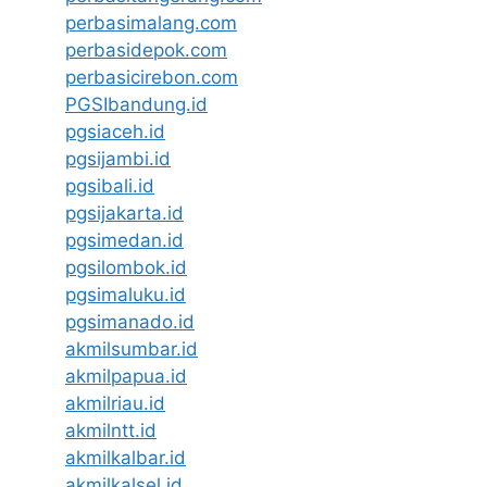
perbasimalang.com
perbasidepok.com
perbasicirebon.com
PGSIbandung.id
pgsiaceh.id
pgsijambi.id
pgsibali.id
pgsijakarta.id
pgsimedan.id
pgsilombok.id
pgsimaluku.id
pgsimanado.id
akmilsumbar.id
akmilpapua.id
akmilriau.id
akmilntt.id
akmilkalbar.id
akmilkalsel.id