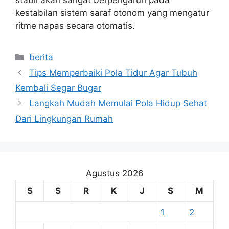
stabil akan sangat berpengaruh pada
kestabilan sistem saraf otonom yang mengatur
ritme napas secara otomatis.
Kategori
berita
Tips Memperbaiki Pola Tidur Agar Tubuh
Kembali Segar Bugar
Langkah Mudah Memulai Pola Hidup Sehat
Dari Lingkungan Rumah
Agustus 2026
S
S
R
K
J
S
M
1
2