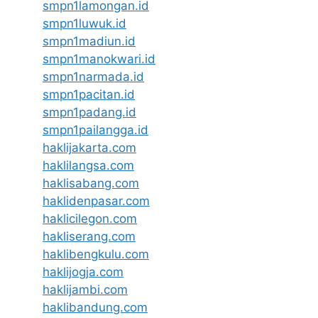
smpn1lamongan.id
smpn1luwuk.id
smpn1madiun.id
smpn1manokwari.id
smpn1narmada.id
smpn1pacitan.id
smpn1padang.id
smpn1pailangga.id
haklijakarta.com
haklilangsa.com
haklisabang.com
haklidenpasar.com
haklicilegon.com
hakliserang.com
haklibengkulu.com
haklijogja.com
haklijambi.com
haklibandung.com