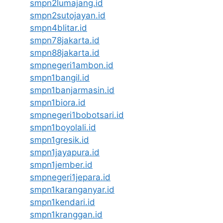
smpn2lumajang.id
smpn2sutojayan.id
smpn4blitar.id
smpn78jakarta.id
smpn88jakarta.id
smpnegeri1ambon.id
smpn1bangil.id
smpn1banjarmasin.id
smpn1biora.id
smpnegeri1bobotsari.id
smpn1boyolali.id
smpn1gresik.id
smpn1jayapura.id
smpn1jember.id
smpnegeri1jepara.id
smpn1karanganyar.id
smpn1kendari.id
smpn1kranggan.id