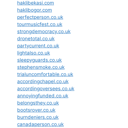
haklibekasi.com
haklibogor.com
perfectperson.co.uk
tourmusicfest.co.uk
strongdemocracy.co.uk
dronetotal.co.uk
partycurrent.co.uk
lightalso.co.uk
sleepyguards.co.uk
stephensmoke.co.uk
trialuncomfortable.co.uk
accordingchapel.co.uk
accordingoversees.co.uk
annoyingfunded.co.uk
belongsthey.co.uk
bootsrover.co.uk
burndeniers.co.uk
canadaperson.co.uk