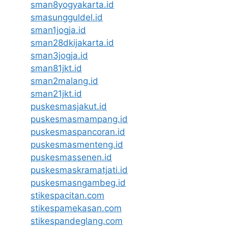
sman8yogyakarta.id
smasungguldel.id
sman1jogja.id
sman28dkijakarta.id
sman3jogja.id
sman81jkt.id
sman2malang.id
sman21jkt.id
puskesmasjakut.id
puskesmasmampang.id
puskesmaspancoran.id
puskesmasmenteng.id
puskesmassenen.id
puskesmaskramatjati.id
puskesmasngambeg.id
stikespacitan.com
stikespamekasan.com
stikespandeglang.com