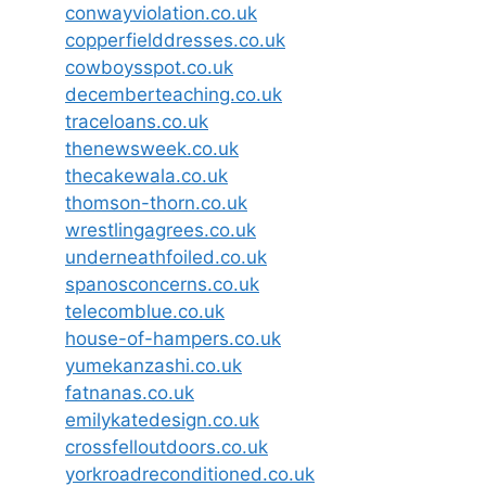
conwayviolation.co.uk
copperfielddresses.co.uk
cowboysspot.co.uk
decemberteaching.co.uk
traceloans.co.uk
thenewsweek.co.uk
thecakewala.co.uk
thomson-thorn.co.uk
wrestlingagrees.co.uk
underneathfoiled.co.uk
spanosconcerns.co.uk
telecomblue.co.uk
house-of-hampers.co.uk
yumekanzashi.co.uk
fatnanas.co.uk
emilykatedesign.co.uk
crossfelloutdoors.co.uk
yorkroadreconditioned.co.uk