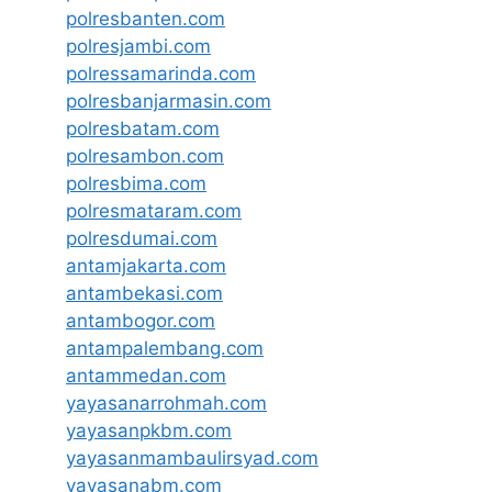
polresbanten.com
polresjambi.com
polressamarinda.com
polresbanjarmasin.com
polresbatam.com
polresambon.com
polresbima.com
polresmataram.com
polresdumai.com
antamjakarta.com
antambekasi.com
antambogor.com
antampalembang.com
antammedan.com
yayasanarrohmah.com
yayasanpkbm.com
yayasanmambaulirsyad.com
yayasanabm.com