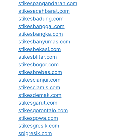
stikespangandaran.com
stikesacehbarat.com
stikesbadung.com
stikesbanggai.com
stikesbangka.com
stikesbanyumas.com
stikesbekasi.com
stikesblitar.com
stikesbogor.com
stikesbrebes.com
stikescianjur.com
stikesciamis.com
stikesdemak.com
stikesgarut.com
stikesgorontalo.com
stikesgowa.com
stikesgresik.com
spigresik.com