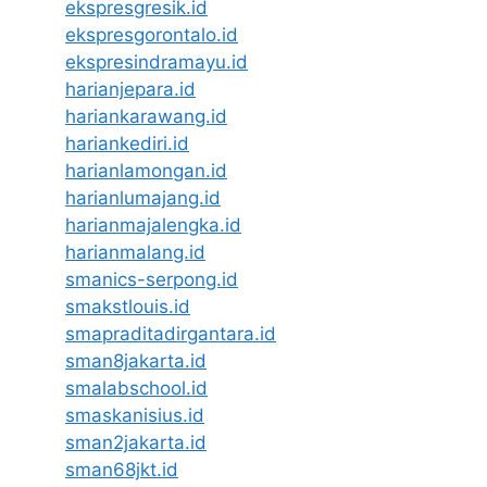
ekspresgresik.id
ekspresgorontalo.id
ekspresindramayu.id
harianjepara.id
hariankarawang.id
hariankediri.id
harianlamongan.id
harianlumajang.id
harianmajalengka.id
harianmalang.id
smanics-serpong.id
smakstlouis.id
smapraditadirgantara.id
sman8jakarta.id
smalabschool.id
smaskanisius.id
sman2jakarta.id
sman68jkt.id