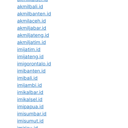
akmilbali.id
akmilbanten.id
akmilaceh.id
akmiljabar.id
akmiljateng.id
akmiljatim.id
imijatim.id
imijateng.id
imigorontalo.id
imibanten.id
imibali.id
imijambi.id
imikalbar.id
imikalsel.id
imipapua.id
imisumbar.id
imisumut.id
imiriau.id