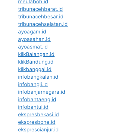
meulaboh.id
tribunacehbarat.id
tribunacehbesar.id
tribunacehselatan.id
ayoagam.id
ayoasahan.id
ayoasmat.id
klikBalangan.id
klikBandung.id
klikbanggai.id
infobangkalan.id
infobangli.id
infobanjarnegara.id
infobantaeng.id
infobantul.id
ekspresbekasi.id
ekspresbone.id
eksprescianjur.id