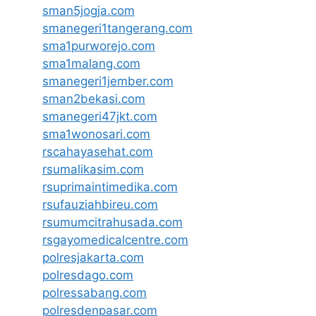
sman5jogja.com
smanegeri1tangerang.com
sma1purworejo.com
sma1malang.com
smanegeri1jember.com
sman2bekasi.com
smanegeri47jkt.com
sma1wonosari.com
rscahayasehat.com
rsumalikasim.com
rsuprimaintimedika.com
rsufauziahbireu.com
rsumumcitrahusada.com
rsgayomedicalcentre.com
polresjakarta.com
polresdago.com
polressabang.com
polresdenpasar.com