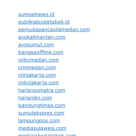
sumselnews.id
publikjabodetabek.id
pemudapancasilamedan.com
ayokalimantan.com
ayosumut.com
bangsaoffline.com
cnbcmedan.com
cnnmedan.com
cnnjakarta.com
cnbcjakarta.com
hariansumatra.com
harianikn.com
bandungtimes.com
sumutekspres.com
lampungpos.com
mediasulawesi.com
mediajabodetabek.com