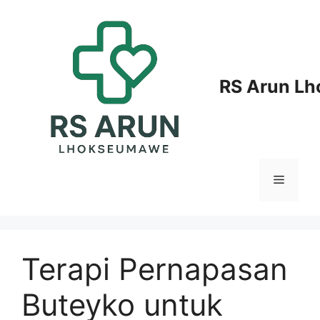
Langsung
ke
isi
RS Arun L
Menu
Terapi Pernapasan
Buteyko untuk