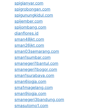
spigianyar.com
spigrobongan.com
spigunungkidul.com
spijember.com
spijombang.com
dianflores.id
sman48jkt.com
sman26jkt.com
sman03semarang.com
sman1sumbar.com
smanegeri1bantul.com
smanegeri1bogor.com
sman1surabaya.com
sman6jogja.com
sma1magelang.com
sman9jogja.com
smanegeri3bandung.com
smasutomo1.com