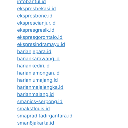
infobantul.id
ekspresbekasi.id
ekspresbone.id
eksprescianjur.id
ekspresgresik.id
ekspresgorontalo.id
ekspresindramayu.id
harianjepara.id
hariankarawang.id
hariankediri.id
harianlamongan.id
harianlumajang.id
harianmajalengka.id
harianmalang.id
smanics-serpong.id
smakstlouis.id
smapraditadirgantara.id
sman8jakarta.id