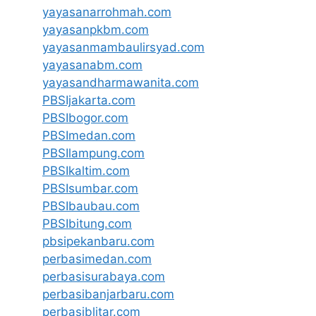
yayasanarrohmah.com
yayasanpkbm.com
yayasanmambaulirsyad.com
yayasanabm.com
yayasandharmawanita.com
PBSIjakarta.com
PBSIbogor.com
PBSImedan.com
PBSIlampung.com
PBSIkaltim.com
PBSIsumbar.com
PBSIbaubau.com
PBSIbitung.com
pbsipekanbaru.com
perbasimedan.com
perbasisurabaya.com
perbasibanjarbaru.com
perbasiblitar.com