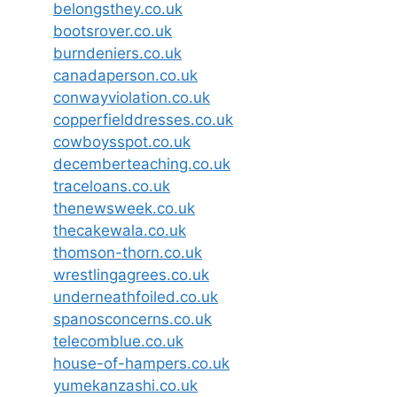
belongsthey.co.uk
bootsrover.co.uk
burndeniers.co.uk
canadaperson.co.uk
conwayviolation.co.uk
copperfielddresses.co.uk
cowboysspot.co.uk
decemberteaching.co.uk
traceloans.co.uk
thenewsweek.co.uk
thecakewala.co.uk
thomson-thorn.co.uk
wrestlingagrees.co.uk
underneathfoiled.co.uk
spanosconcerns.co.uk
telecomblue.co.uk
house-of-hampers.co.uk
yumekanzashi.co.uk