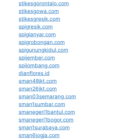
stikesgorontalo.com
stikesgowa.com
stikesgresik.com
spigresik.com
spigianyar.com
spigrobongan.com
spigunungkidul.com
spijember.com
spijombang.com
dianflores.id
sman48jkt.com
sman26jkt.com
sman03semarang.com
sman1sumbar.com
smanegeri1bantul.com
smanegeri1bogor.com
sman1surabaya.com
sman6jogja.com