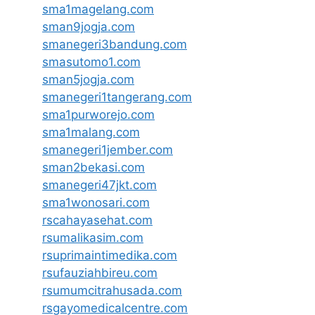
sma1magelang.com
sman9jogja.com
smanegeri3bandung.com
smasutomo1.com
sman5jogja.com
smanegeri1tangerang.com
sma1purworejo.com
sma1malang.com
smanegeri1jember.com
sman2bekasi.com
smanegeri47jkt.com
sma1wonosari.com
rscahayasehat.com
rsumalikasim.com
rsuprimaintimedika.com
rsufauziahbireu.com
rsumumcitrahusada.com
rsgayomedicalcentre.com