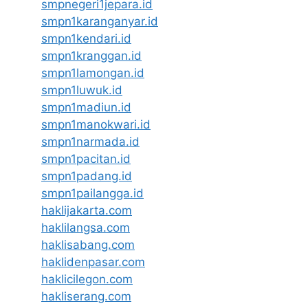
smpnegeri1jepara.id
smpn1karanganyar.id
smpn1kendari.id
smpn1kranggan.id
smpn1lamongan.id
smpn1luwuk.id
smpn1madiun.id
smpn1manokwari.id
smpn1narmada.id
smpn1pacitan.id
smpn1padang.id
smpn1pailangga.id
haklijakarta.com
haklilangsa.com
haklisabang.com
haklidenpasar.com
haklicilegon.com
hakliserang.com