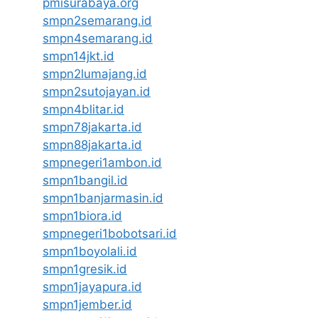
pmisurabaya.org
smpn2semarang.id
smpn4semarang.id
smpn14jkt.id
smpn2lumajang.id
smpn2sutojayan.id
smpn4blitar.id
smpn78jakarta.id
smpn88jakarta.id
smpnegeri1ambon.id
smpn1bangil.id
smpn1banjarmasin.id
smpn1biora.id
smpnegeri1bobotsari.id
smpn1boyolali.id
smpn1gresik.id
smpn1jayapura.id
smpn1jember.id