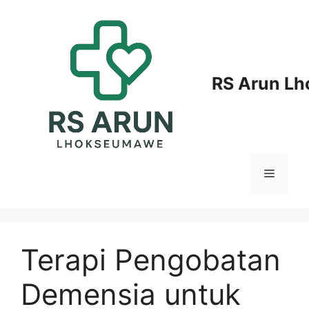
Langsung
ke
isi
RS Arun L
Menu
Terapi Pengobatan
Demensia untuk