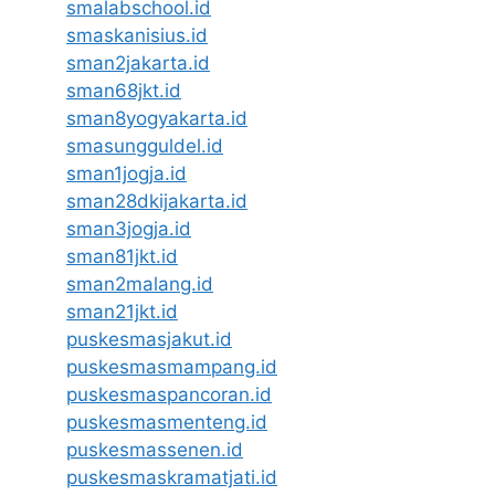
smalabschool.id
smaskanisius.id
sman2jakarta.id
sman68jkt.id
sman8yogyakarta.id
smasungguldel.id
sman1jogja.id
sman28dkijakarta.id
sman3jogja.id
sman81jkt.id
sman2malang.id
sman21jkt.id
puskesmasjakut.id
puskesmasmampang.id
puskesmaspancoran.id
puskesmasmenteng.id
puskesmassenen.id
puskesmaskramatjati.id