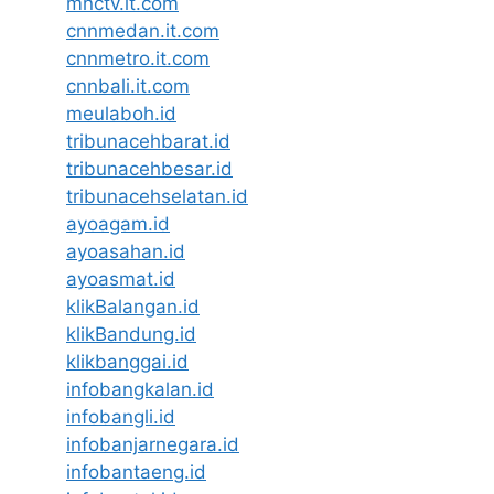
mnctv.it.com
cnnmedan.it.com
cnnmetro.it.com
cnnbali.it.com
meulaboh.id
tribunacehbarat.id
tribunacehbesar.id
tribunacehselatan.id
ayoagam.id
ayoasahan.id
ayoasmat.id
klikBalangan.id
klikBandung.id
klikbanggai.id
infobangkalan.id
infobangli.id
infobanjarnegara.id
infobantaeng.id