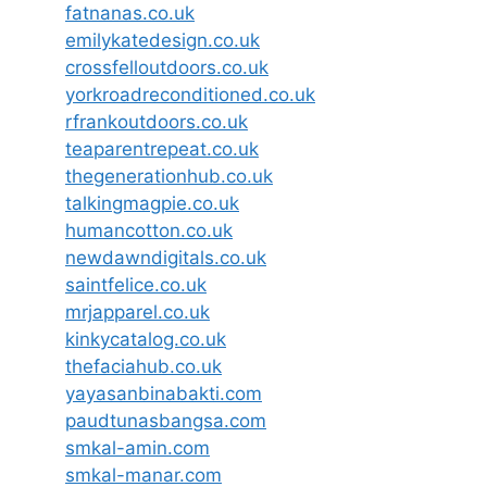
fatnanas.co.uk
emilykatedesign.co.uk
crossfelloutdoors.co.uk
yorkroadreconditioned.co.uk
rfrankoutdoors.co.uk
teaparentrepeat.co.uk
thegenerationhub.co.uk
talkingmagpie.co.uk
humancotton.co.uk
newdawndigitals.co.uk
saintfelice.co.uk
mrjapparel.co.uk
kinkycatalog.co.uk
thefaciahub.co.uk
yayasanbinabakti.com
paudtunasbangsa.com
smkal-amin.com
smkal-manar.com