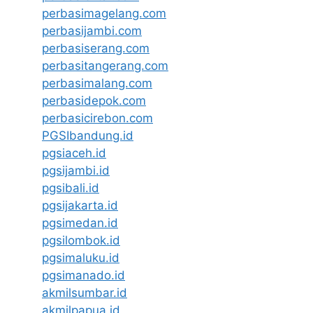
perbasimagelang.com
perbasijambi.com
perbasiserang.com
perbasitangerang.com
perbasimalang.com
perbasidepok.com
perbasicirebon.com
PGSIbandung.id
pgsiaceh.id
pgsijambi.id
pgsibali.id
pgsijakarta.id
pgsimedan.id
pgsilombok.id
pgsimaluku.id
pgsimanado.id
akmilsumbar.id
akmilpapua.id