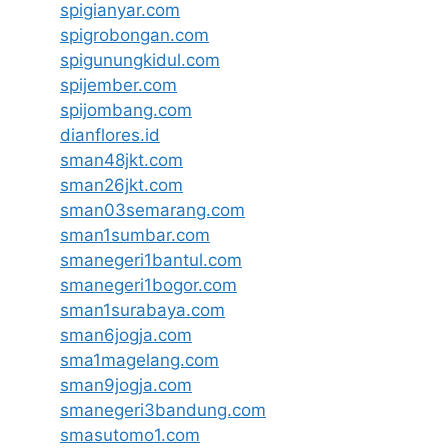
spigianyar.com
spigrobongan.com
spigunungkidul.com
spijember.com
spijombang.com
dianflores.id
sman48jkt.com
sman26jkt.com
sman03semarang.com
sman1sumbar.com
smanegeri1bantul.com
smanegeri1bogor.com
sman1surabaya.com
sman6jogja.com
sma1magelang.com
sman9jogja.com
smanegeri3bandung.com
smasutomo1.com