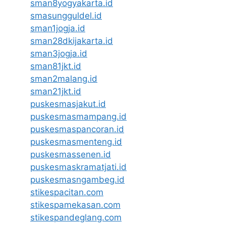
sman8yogyakarta.id
smasungguldel.id
sman1jogja.id
sman28dkijakarta.id
sman3jogja.id
sman81jkt.id
sman2malang.id
sman21jkt.id
puskesmasjakut.id
puskesmasmampang.id
puskesmaspancoran.id
puskesmasmenteng.id
puskesmassenen.id
puskesmaskramatjati.id
puskesmasngambeg.id
stikespacitan.com
stikespamekasan.com
stikespandeglang.com