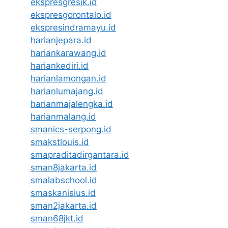
ekspresgresik.id
ekspresgorontalo.id
ekspresindramayu.id
harianjepara.id
hariankarawang.id
hariankediri.id
harianlamongan.id
harianlumajang.id
harianmajalengka.id
harianmalang.id
smanics-serpong.id
smakstlouis.id
smapraditadirgantara.id
sman8jakarta.id
smalabschool.id
smaskanisius.id
sman2jakarta.id
sman68jkt.id