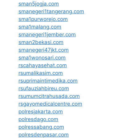
sman5jogja.com
smanegeri1tangerang.com
sma1purworejo.com
sma1malang.com
smanegeri1jember.com
sman2bekasi.com
smanegeri47jkt.com
sma1wonosari.com
rscahayasehat.com
rsumalikasim.com
rsuprimaintimedika.com
rsufauziahbireu.com
rsumumcitrahusada.com
rsgayomedicalcentre.com
polresjakarta.com
polresdago.com
polressabang.com
polresdenpasar.com