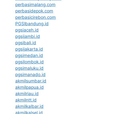
perbasimalang.com
perbasidepok.com
perbasicirebon.com
PGSIbandung.id
pgsiaceh.id
pgsijambi.id
pgsibali.id
pgsijakarta.id
pgsimedan.id
pgsilombok.id
pgsimaluku.id
pgsimanado.id
akmilsumbar.id
akmilpapua.id
akmilriau.id
akmilntt.id
akmilkalbar.id
akmilkalsel.id