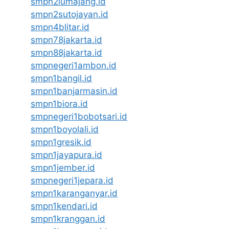
smpn2lumajang.id
smpn2sutojayan.id
smpn4blitar.id
smpn78jakarta.id
smpn88jakarta.id
smpnegeri1ambon.id
smpn1bangil.id
smpn1banjarmasin.id
smpn1biora.id
smpnegeri1bobotsari.id
smpn1boyolali.id
smpn1gresik.id
smpn1jayapura.id
smpn1jember.id
smpnegeri1jepara.id
smpn1karanganyar.id
smpn1kendari.id
smpn1kranggan.id