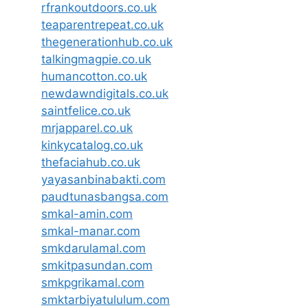
rfrankoutdoors.co.uk
teaparentrepeat.co.uk
thegenerationhub.co.uk
talkingmagpie.co.uk
humancotton.co.uk
newdawndigitals.co.uk
saintfelice.co.uk
mrjapparel.co.uk
kinkycatalog.co.uk
thefaciahub.co.uk
yayasanbinabakti.com
paudtunasbangsa.com
smkal-amin.com
smkal-manar.com
smkdarulamal.com
smkitpasundan.com
smkpgrikamal.com
smktarbiyatululum.com