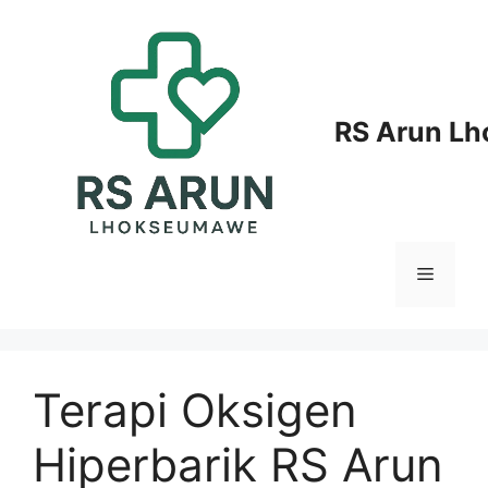
Langsung
ke
isi
RS Arun L
Menu
Terapi Oksigen
Hiperbarik RS Arun