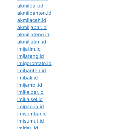
akmilbali.id
akmilbanten.id
akmilaceh.id
akmiljabar.id
akmiljateng.id
akmiljatim.id
imijatim.id
imijateng.id
imigorontalo.id
imibanten.id
imibali.id
imijambi.id
imikalbar.id
imikalsel.id
imipapua.id
imisumbar.id
imisumut.id
imiriau.id