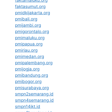
faktamaluku.org
faktasumut.org
pmidkijakarta.org
pmibali.org
pmijambi.org
pmigorontalo.org
pmimaluku.org
pmipapua.org
pmiriau.org
pmimedan.org
pmipalembang.org
pmijogja.org
pmibandung.org
pmibogor.org
pmisurabaya.org
smpn2semarang.id
smpn4semarang.id
smpn14jkt.id