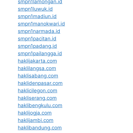
smpn1lamongan.id
smpn1luwuk.id
smpn1madiun.id
smpn1manokwari.id
smpn1narmada.id
smpn1pacitan.id
smpn1padang.id
smpn1pailangga.id
haklijakarta.com
haklilangsa.com
haklisabang.com
haklidenpasar.com
haklicilegon.com
hakliserang.com
haklibengkulu.com
haklijogja.com
haklijambi.com
haklibandung.com