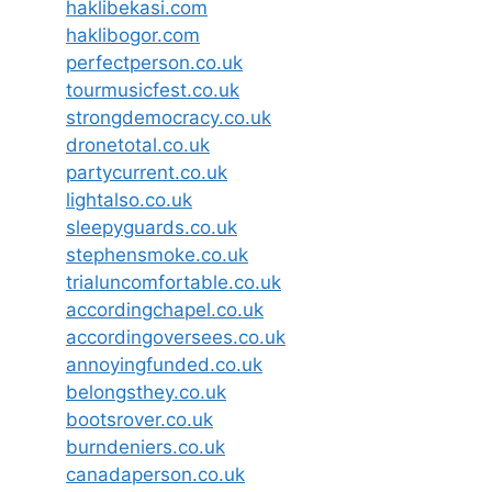
haklibekasi.com
haklibogor.com
perfectperson.co.uk
tourmusicfest.co.uk
strongdemocracy.co.uk
dronetotal.co.uk
partycurrent.co.uk
lightalso.co.uk
sleepyguards.co.uk
stephensmoke.co.uk
trialuncomfortable.co.uk
accordingchapel.co.uk
accordingoversees.co.uk
annoyingfunded.co.uk
belongsthey.co.uk
bootsrover.co.uk
burndeniers.co.uk
canadaperson.co.uk