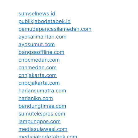
sumselnews.id
publikjabodetabek.id
pemudapancasilamedan.com
ayokalimantan.com
ayosumut.com
bangsaoffline.com
cnbcmedan.com
cnnmedan.com
cnnjakarta.com
cnbcjakarta.com
hariansumatra.com
harianikn.com
bandungtimes.com
sumutekspres.com
lampungpos.com
mediasulawesi.com
mediajabodetabek.com