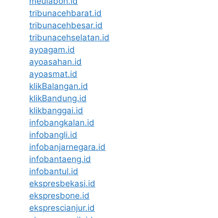
meulaboh.id
tribunacehbarat.id
tribunacehbesar.id
tribunacehselatan.id
ayoagam.id
ayoasahan.id
ayoasmat.id
klikBalangan.id
klikBandung.id
klikbanggai.id
infobangkalan.id
infobangli.id
infobanjarnegara.id
infobantaeng.id
infobantul.id
ekspresbekasi.id
ekspresbone.id
eksprescianjur.id