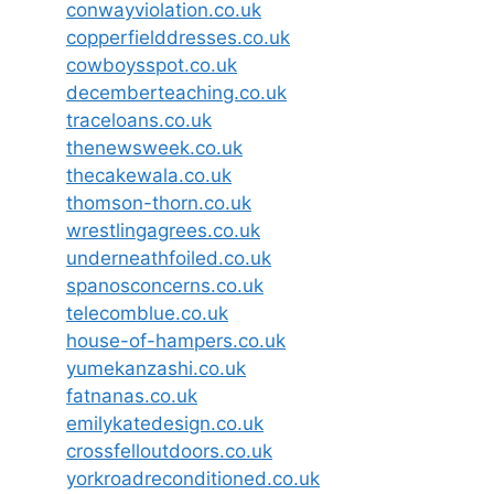
conwayviolation.co.uk
copperfielddresses.co.uk
cowboysspot.co.uk
decemberteaching.co.uk
traceloans.co.uk
thenewsweek.co.uk
thecakewala.co.uk
thomson-thorn.co.uk
wrestlingagrees.co.uk
underneathfoiled.co.uk
spanosconcerns.co.uk
telecomblue.co.uk
house-of-hampers.co.uk
yumekanzashi.co.uk
fatnanas.co.uk
emilykatedesign.co.uk
crossfelloutdoors.co.uk
yorkroadreconditioned.co.uk