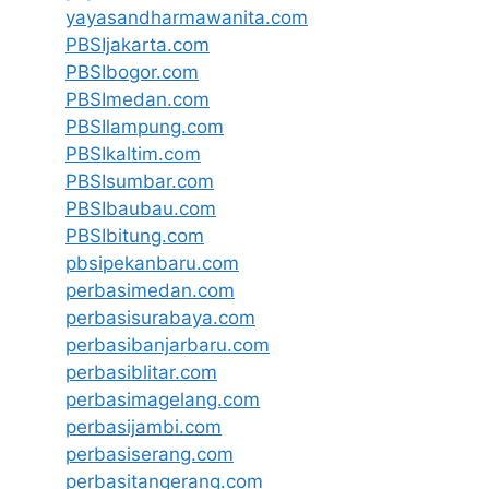
yayasandharmawanita.com
PBSIjakarta.com
PBSIbogor.com
PBSImedan.com
PBSIlampung.com
PBSIkaltim.com
PBSIsumbar.com
PBSIbaubau.com
PBSIbitung.com
pbsipekanbaru.com
perbasimedan.com
perbasisurabaya.com
perbasibanjarbaru.com
perbasiblitar.com
perbasimagelang.com
perbasijambi.com
perbasiserang.com
perbasitangerang.com