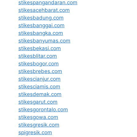
stikespangandaran.com
stikesacehbarat.com
stikesbadung.com
stikesbanggai.com
stikesbangka.com
stikesbanyumas.com
stikesbekasi.com
stikesblitar.com
stikesbogor.com
stikesbrebes.com
stikescianjur.com
stikesciamis.com
stikesdemak.com
stikesgarut.com
stikesgorontalo.com
stikesgowa.com
stikesgresik.com
spigresik.com