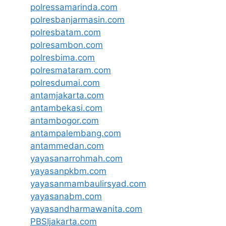
polressamarinda.com
polresbanjarmasin.com
polresbatam.com
polresambon.com
polresbima.com
polresmataram.com
polresdumai.com
antamjakarta.com
antambekasi.com
antambogor.com
antampalembang.com
antammedan.com
yayasanarrohmah.com
yayasanpkbm.com
yayasanmambaulirsyad.com
yayasanabm.com
yayasandharmawanita.com
PBSIjakarta.com