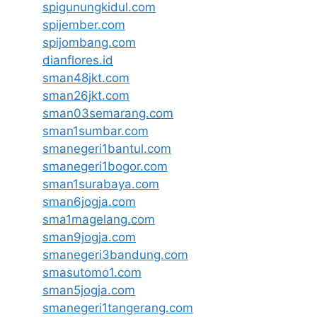
spigunungkidul.com
spijember.com
spijombang.com
dianflores.id
sman48jkt.com
sman26jkt.com
sman03semarang.com
sman1sumbar.com
smanegeri1bantul.com
smanegeri1bogor.com
sman1surabaya.com
sman6jogja.com
sma1magelang.com
sman9jogja.com
smanegeri3bandung.com
smasutomo1.com
sman5jogja.com
smanegeri1tangerang.com