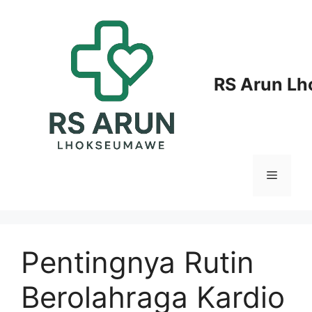
Langsung
ke
isi
RS Arun L
Menu
Pentingnya Rutin
Berolahraga Kardio