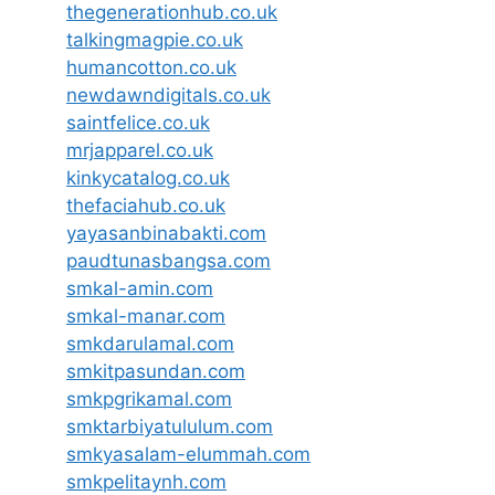
thegenerationhub.co.uk
talkingmagpie.co.uk
humancotton.co.uk
newdawndigitals.co.uk
saintfelice.co.uk
mrjapparel.co.uk
kinkycatalog.co.uk
thefaciahub.co.uk
yayasanbinabakti.com
paudtunasbangsa.com
smkal-amin.com
smkal-manar.com
smkdarulamal.com
smkitpasundan.com
smkpgrikamal.com
smktarbiyatululum.com
smkyasalam-elummah.com
smkpelitaynh.com