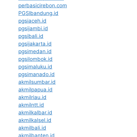
perbasicirebon.com
PGSIbandung.id
pgsiaceh.id
pgsijambi.id
pgsibali.id
pgsijakarta.id
pgsimedan.id
pgsilombok.id
pgsimaluku.id
pgsimanado.id
akmilsumbar.id
akmilpapua.id
akmilriau.id
akmilntt.id
akmilkalbar.id
akmilkalsel.id
akmilbali.id
akmilbanten.id