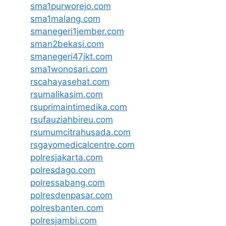
sma1purworejo.com
sma1malang.com
smanegeri1jember.com
sman2bekasi.com
smanegeri47jkt.com
sma1wonosari.com
rscahayasehat.com
rsumalikasim.com
rsuprimaintimedika.com
rsufauziahbireu.com
rsumumcitrahusada.com
rsgayomedicalcentre.com
polresjakarta.com
polresdago.com
polressabang.com
polresdenpasar.com
polresbanten.com
polresjambi.com