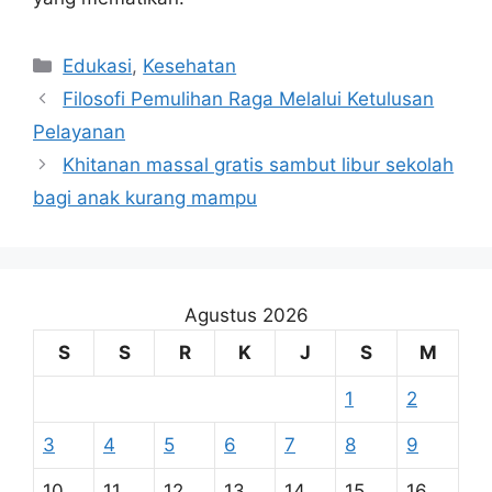
Kategori
Edukasi
,
Kesehatan
Filosofi Pemulihan Raga Melalui Ketulusan
Pelayanan
Khitanan massal gratis sambut libur sekolah
bagi anak kurang mampu
Agustus 2026
S
S
R
K
J
S
M
1
2
3
4
5
6
7
8
9
10
11
12
13
14
15
16