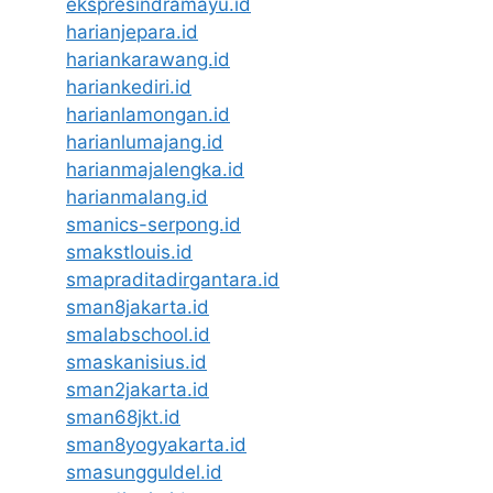
ekspresindramayu.id
harianjepara.id
hariankarawang.id
hariankediri.id
harianlamongan.id
harianlumajang.id
harianmajalengka.id
harianmalang.id
smanics-serpong.id
smakstlouis.id
smapraditadirgantara.id
sman8jakarta.id
smalabschool.id
smaskanisius.id
sman2jakarta.id
sman68jkt.id
sman8yogyakarta.id
smasungguldel.id