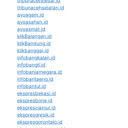
tribunacehbesar.id
tribunacehselatan.id
ayoagam.id
ayoasahan.id
ayoasmat.id
klikBalangan.id
klikBandung.id
klikbanggai.id
infobangkalan.id
infobangli.id
infobanjarnegara.id
infobantaeng.id
infobantul.id
ekspresbekasi.id
ekspresbone.id
eksprescianjur.id
ekspresgresik.id
ekspresgorontalo.id