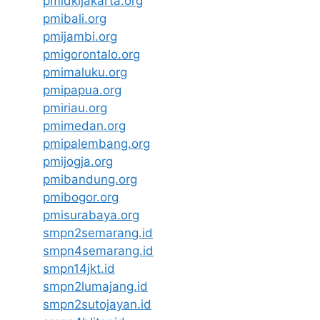
pmidkijakarta.org
pmibali.org
pmijambi.org
pmigorontalo.org
pmimaluku.org
pmipapua.org
pmiriau.org
pmimedan.org
pmipalembang.org
pmijogja.org
pmibandung.org
pmibogor.org
pmisurabaya.org
smpn2semarang.id
smpn4semarang.id
smpn14jkt.id
smpn2lumajang.id
smpn2sutojayan.id