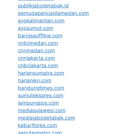
publikjabodetabek.id
pemudapancasilamedan.com
ayokalimantan.com
ayosumut.com
bangsaoffline.com
cnbcmedan.com
cnnmedan.com
cnnjakarta.com
cnbcjakarta.com
hariansumatra.com
harianikn.com
bandungtimes.com
sumutekspres.com
lampungpos.com
mediasulawesi.com
mediajabodetabek.com
kabarflores.com
seputarmetro.com