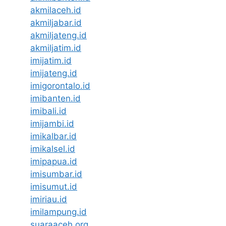
akmilaceh.id
akmiljabar.id
akmiljateng.id
akmiljatim.id
imijatim.id
imijateng.id
imigorontalo.id
imibanten.id
imibali.id
imijambi.id
imikalbar.id
imikalsel.id
imipapua.id
imisumbar.id
imisumut.id
imiriau.id
imilampung.id
suaraaceh.org