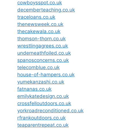
cowboysspot.co.uk
decemberteaching.co.uk
traceloans.co.uk
thenewsweek.co.uk
thecakewala.co.uk
thomson-thorn.co.uk
wrestlingagrees.co.uk
underneathfoiled.co.uk
spanosconcerns.co.uk
telecomblue.co.uk
house-of-hampers.co.uk
yumekanzashi.co.uk
fatnanas.co.uk
emilykatedesign.co.uk
crossfelloutdoors.co.uk
yorkroadreconditioned.co.uk
rfrankoutdoors.co.uk
teaparentrepeat.co.uk