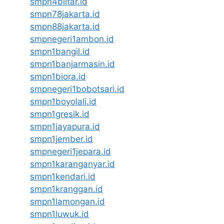
smpn4blitar.id
smpn78jakarta.id
smpn88jakarta.id
smpnegeri1ambon.id
smpn1bangil.id
smpn1banjarmasin.id
smpn1biora.id
smpnegeri1bobotsari.id
smpn1boyolali.id
smpn1gresik.id
smpn1jayapura.id
smpn1jember.id
smpnegeri1jepara.id
smpn1karanganyar.id
smpn1kendari.id
smpn1kranggan.id
smpn1lamongan.id
smpn1luwuk.id