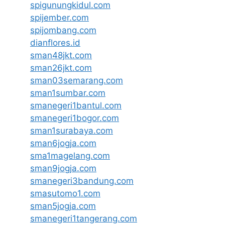
spigunungkidul.com
spijember.com
spijombang.com
dianflores.id
sman48jkt.com
sman26jkt.com
sman03semarang.com
sman1sumbar.com
smanegeri1bantul.com
smanegeri1bogor.com
sman1surabaya.com
sman6jogja.com
sma1magelang.com
sman9jogja.com
smanegeri3bandung.com
smasutomo1.com
sman5jogja.com
smanegeri1tangerang.com