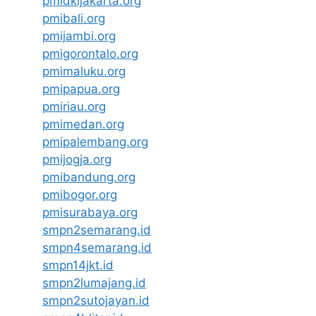
pmidkijakarta.org
pmibali.org
pmijambi.org
pmigorontalo.org
pmimaluku.org
pmipapua.org
pmiriau.org
pmimedan.org
pmipalembang.org
pmijogja.org
pmibandung.org
pmibogor.org
pmisurabaya.org
smpn2semarang.id
smpn4semarang.id
smpn14jkt.id
smpn2lumajang.id
smpn2sutojayan.id