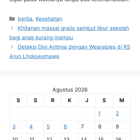
Kategori
berita
,
Kesehatan
Khitanan massal gratis sambut libur sekolah
bagi anak kurang mampu
Deteksi Dini Aritmia dengan Wearables di RS
Arun Lhokseumawe
Agustus 2026
S
S
R
K
J
S
M
1
2
3
4
5
6
7
8
9
10
11
12
13
14
15
16