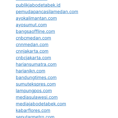
publikjabodetabek.id
pemudapancasilamedan.com
ayokalimantan.com
ayosumut.com
bangsaoffline.com
cnbcmedan.com
cnnmedan.com
cnnjakarta.com
cnbcjakarta.com
hariansumatra.com
harianikn.com
bandungtimes.com
sumutekspres.com
lampungpos.com
mediasulawesi.com
mediajabodetabek.com
kabarflores.com
seputarmetro.com