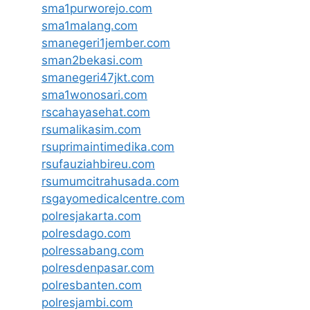
sma1purworejo.com
sma1malang.com
smanegeri1jember.com
sman2bekasi.com
smanegeri47jkt.com
sma1wonosari.com
rscahayasehat.com
rsumalikasim.com
rsuprimaintimedika.com
rsufauziahbireu.com
rsumumcitrahusada.com
rsgayomedicalcentre.com
polresjakarta.com
polresdago.com
polressabang.com
polresdenpasar.com
polresbanten.com
polresjambi.com