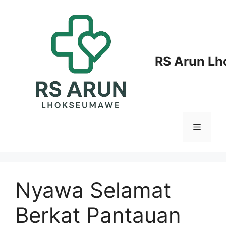
Langsung
ke
isi
RS Arun L
Menu
Nyawa Selamat
Berkat Pantauan