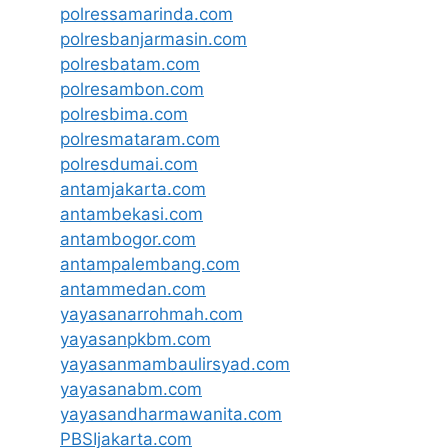
polressamarinda.com
polresbanjarmasin.com
polresbatam.com
polresambon.com
polresbima.com
polresmataram.com
polresdumai.com
antamjakarta.com
antambekasi.com
antambogor.com
antampalembang.com
antammedan.com
yayasanarrohmah.com
yayasanpkbm.com
yayasanmambaulirsyad.com
yayasanabm.com
yayasandharmawanita.com
PBSIjakarta.com