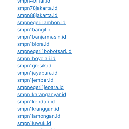
smpn4blitar.id
smpn78jakarta.id
smpn88jakarta.id
smpnegeri1ambon.id
smpn1bangil.id
smpn1banjarmasin.id
smpn1biora.id
smpnegeri1bobotsari.id
smpn1boyolali.id
smpn1gresik.id
smpn1jayapura.id
smpn1jember.id
smpnegeri1jepara.id
smpn1karanganyar.id
smpn1kendari.id
smpn1kranggan.id
smpn1lamongan.id
smpn1luwuk.id