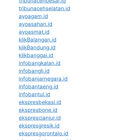
tribunacehbesar.id
tribunacehselatan.id
ayoagam.id
ayoasahan.id
ayoasmat.id
klikBalangan.id
klikBandung.id
klikbanggai.id
infobangkalan.id
infobangli.id
infobanjarnegara.id
infobantaeng.id
infobantul.id
ekspresbekasi.id
ekspresbone.id
eksprescianjur.id
ekspresgresik.id
ekspresgorontalo.id