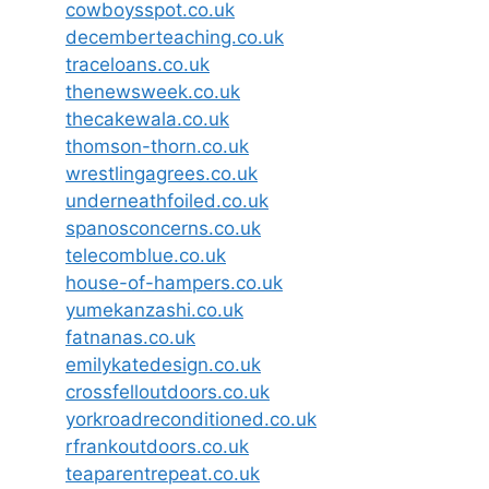
cowboysspot.co.uk
decemberteaching.co.uk
traceloans.co.uk
thenewsweek.co.uk
thecakewala.co.uk
thomson-thorn.co.uk
wrestlingagrees.co.uk
underneathfoiled.co.uk
spanosconcerns.co.uk
telecomblue.co.uk
house-of-hampers.co.uk
yumekanzashi.co.uk
fatnanas.co.uk
emilykatedesign.co.uk
crossfelloutdoors.co.uk
yorkroadreconditioned.co.uk
rfrankoutdoors.co.uk
teaparentrepeat.co.uk