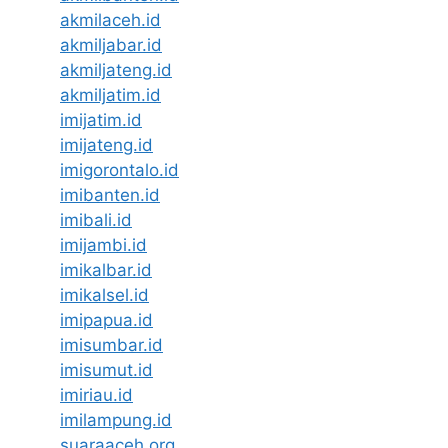
akmilaceh.id
akmiljabar.id
akmiljateng.id
akmiljatim.id
imijatim.id
imijateng.id
imigorontalo.id
imibanten.id
imibali.id
imijambi.id
imikalbar.id
imikalsel.id
imipapua.id
imisumbar.id
imisumut.id
imiriau.id
imilampung.id
suaraaceh.org