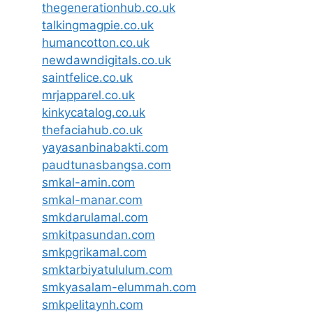
thegenerationhub.co.uk
talkingmagpie.co.uk
humancotton.co.uk
newdawndigitals.co.uk
saintfelice.co.uk
mrjapparel.co.uk
kinkycatalog.co.uk
thefaciahub.co.uk
yayasanbinabakti.com
paudtunasbangsa.com
smkal-amin.com
smkal-manar.com
smkdarulamal.com
smkitpasundan.com
smkpgrikamal.com
smktarbiyatululum.com
smkyasalam-elummah.com
smkpelitaynh.com