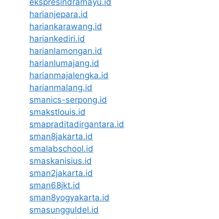
ekspresindramayu.id
harianjepara.id
hariankarawang.id
hariankediri.id
harianlamongan.id
harianlumajang.id
harianmajalengka.id
harianmalang.id
smanics-serpong.id
smakstlouis.id
smapraditadirgantara.id
sman8jakarta.id
smalabschool.id
smaskanisius.id
sman2jakarta.id
sman68jkt.id
sman8yogyakarta.id
smasungguldel.id