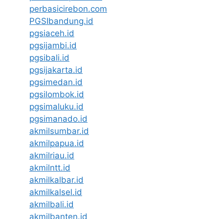
perbasicirebon.com
PGSIbandung.id
pgsiaceh.id
pgsijambi.id
pgsibali.id
pgsijakarta.id
pgsimedan.id
pgsilombok.id
pgsimaluku.id
pgsimanado.id
akmilsumbar.id
akmilpapua.id
akmilriau.id
akmilntt.id
akmilkalbar.id
akmilkalsel.id
akmilbali.id
akmilbanten.id