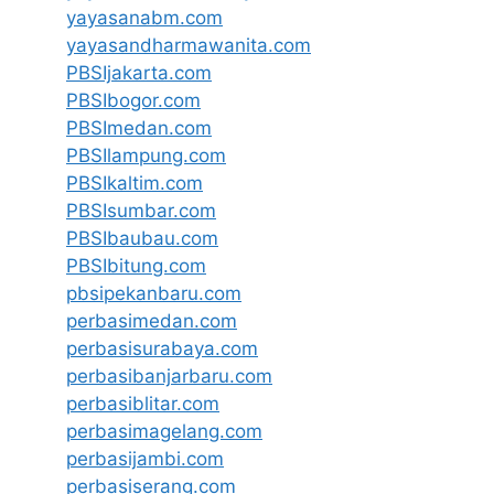
yayasanabm.com
yayasandharmawanita.com
PBSIjakarta.com
PBSIbogor.com
PBSImedan.com
PBSIlampung.com
PBSIkaltim.com
PBSIsumbar.com
PBSIbaubau.com
PBSIbitung.com
pbsipekanbaru.com
perbasimedan.com
perbasisurabaya.com
perbasibanjarbaru.com
perbasiblitar.com
perbasimagelang.com
perbasijambi.com
perbasiserang.com