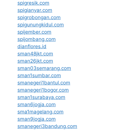
spigresik.com
spigianyar.com
spigrobongan.com
spigunungkidul.com
spijember.com
spijombang.com
dianflores.id
sman48jkt.com
sman26jkt.com
sman03semarang.com
sman1sumbar.com
smanegeri1bantul.com
smanegeri1bogor.com
sman1surabaya.com
sman6jogja.com
sma1magelang.com
sman9jogja.com
smanegeri3bandung.com