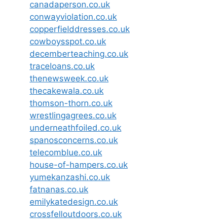
canadaperson.co.uk
conwayviolation.co.uk
copperfielddresses.co.uk
cowboysspot.co.uk
decemberteaching.co.uk
traceloans.co.uk
thenewsweek.co.uk
thecakewala.co.uk
thomson-thorn.co.uk
wrestlingagrees.co.uk
underneathfoiled.co.uk
spanosconcerns.co.uk
telecomblue.co.uk
house-of-hampers.co.uk
yumekanzashi.co.uk
fatnanas.co.uk
emilykatedesign.co.uk
crossfelloutdoors.co.uk