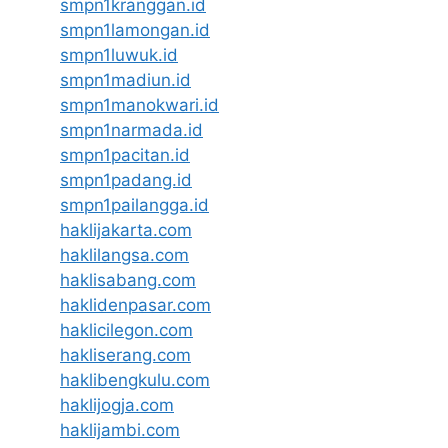
smpn1kranggan.id
smpn1lamongan.id
smpn1luwuk.id
smpn1madiun.id
smpn1manokwari.id
smpn1narmada.id
smpn1pacitan.id
smpn1padang.id
smpn1pailangga.id
haklijakarta.com
haklilangsa.com
haklisabang.com
haklidenpasar.com
haklicilegon.com
hakliserang.com
haklibengkulu.com
haklijogja.com
haklijambi.com