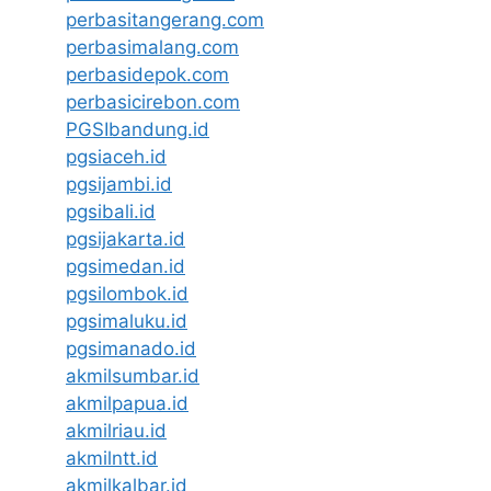
perbasitangerang.com
perbasimalang.com
perbasidepok.com
perbasicirebon.com
PGSIbandung.id
pgsiaceh.id
pgsijambi.id
pgsibali.id
pgsijakarta.id
pgsimedan.id
pgsilombok.id
pgsimaluku.id
pgsimanado.id
akmilsumbar.id
akmilpapua.id
akmilriau.id
akmilntt.id
akmilkalbar.id