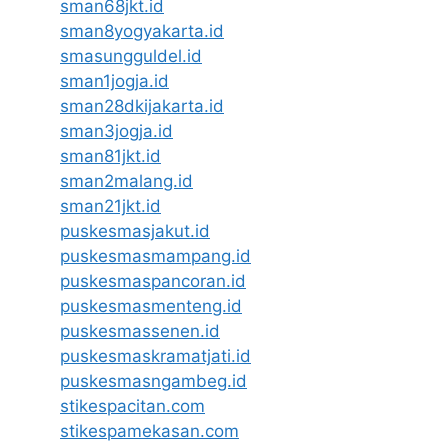
sman68jkt.id
sman8yogyakarta.id
smasungguldel.id
sman1jogja.id
sman28dkijakarta.id
sman3jogja.id
sman81jkt.id
sman2malang.id
sman21jkt.id
puskesmasjakut.id
puskesmasmampang.id
puskesmaspancoran.id
puskesmasmenteng.id
puskesmassenen.id
puskesmaskramatjati.id
puskesmasngambeg.id
stikespacitan.com
stikespamekasan.com