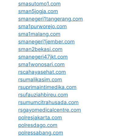
smasutomo1.com
sman5jogja.com
smanegeri1tangerang.com
sma1purworejo.com
sma1malang.com
smanegeri1jember.com
sman2bekasi.com
smanegeri47jkt.com
sma1wonosari.com
rscahayasehat.com
rsumalikasim.com
rsuprimaintimedika.com
rsufauziahbireu.com
rsumumcitrahusada.com
rsgayomedicalcentre.com
polresjakarta.com
polresdago.com
polressabang.com