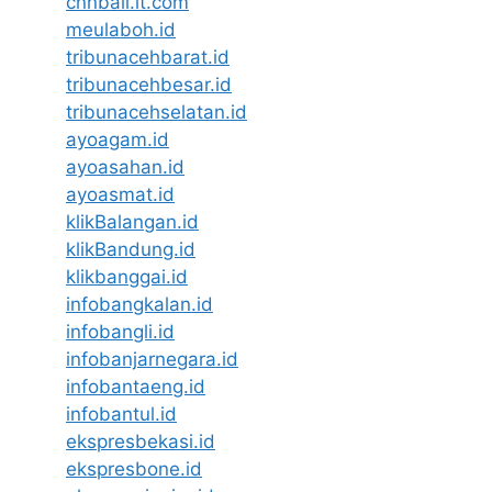
cnnbali.it.com
meulaboh.id
tribunacehbarat.id
tribunacehbesar.id
tribunacehselatan.id
ayoagam.id
ayoasahan.id
ayoasmat.id
klikBalangan.id
klikBandung.id
klikbanggai.id
infobangkalan.id
infobangli.id
infobanjarnegara.id
infobantaeng.id
infobantul.id
ekspresbekasi.id
ekspresbone.id