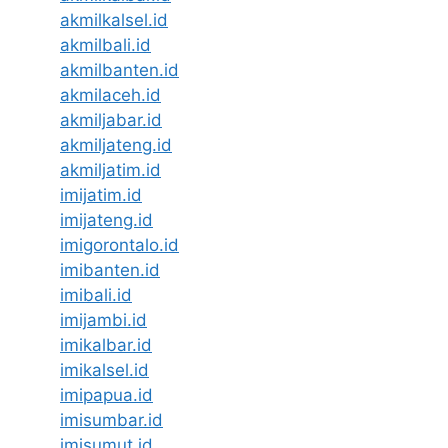
akmilkalsel.id
akmilbali.id
akmilbanten.id
akmilaceh.id
akmiljabar.id
akmiljateng.id
akmiljatim.id
imijatim.id
imijateng.id
imigorontalo.id
imibanten.id
imibali.id
imijambi.id
imikalbar.id
imikalsel.id
imipapua.id
imisumbar.id
imisumut.id