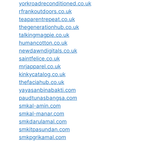
yorkroadreconditioned.co.uk
rfrankoutdoors.co.uk
teaparentrepeat.co.uk
thegenerationhub.co.uk
talkingmagpie.co.uk
humancotton.co.uk
newdawndigitals.co.uk
saintfelice.co.uk
mrjapparel.co.uk
kinkycatalog.co.uk
thefaciahub.co.uk
yayasanbinabakti.com
paudtunasbangsa.com
smkal-amin.com
smkal-manar.com
smkdarulamal.com
smkitpasundan.com
smkpgrikamal.com