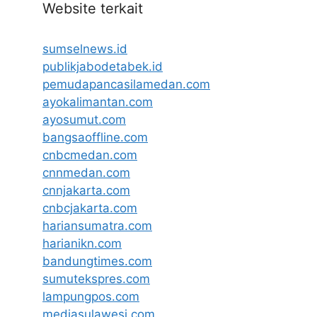
Website terkait
sumselnews.id
publikjabodetabek.id
pemudapancasilamedan.com
ayokalimantan.com
ayosumut.com
bangsaoffline.com
cnbcmedan.com
cnnmedan.com
cnnjakarta.com
cnbcjakarta.com
hariansumatra.com
harianikn.com
bandungtimes.com
sumutekspres.com
lampungpos.com
mediasulawesi.com