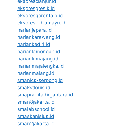
eksprescianjur.id
ekspresgresik.id
ekspresgorontalo.id
ekspresindramayu.id
harianjepara.id
hariankarawang.id
hariankediri.id
harianlamongan.id
harianlumajang.id
harianmajalengka.id
harianmalang.id
smanics-serpong.id
smakstlouis.id
smapraditadirgantara.id
sman8jakarta.id
smalabschool.id
smaskanisius.id
sman2jakarta.id