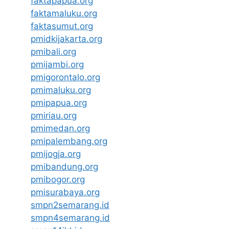
faktapapua.org
faktamaluku.org
faktasumut.org
pmidkijakarta.org
pmibali.org
pmijambi.org
pmigorontalo.org
pmimaluku.org
pmipapua.org
pmiriau.org
pmimedan.org
pmipalembang.org
pmijogja.org
pmibandung.org
pmibogor.org
pmisurabaya.org
smpn2semarang.id
smpn4semarang.id