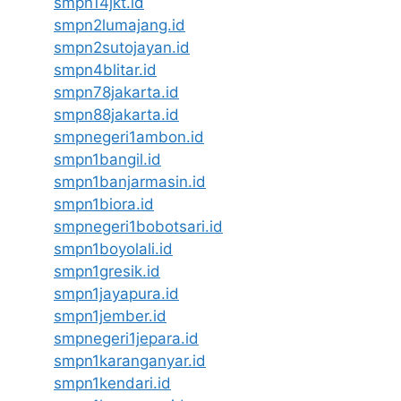
smpn14jkt.id
smpn2lumajang.id
smpn2sutojayan.id
smpn4blitar.id
smpn78jakarta.id
smpn88jakarta.id
smpnegeri1ambon.id
smpn1bangil.id
smpn1banjarmasin.id
smpn1biora.id
smpnegeri1bobotsari.id
smpn1boyolali.id
smpn1gresik.id
smpn1jayapura.id
smpn1jember.id
smpnegeri1jepara.id
smpn1karanganyar.id
smpn1kendari.id