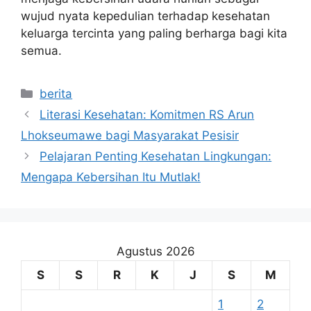
wujud nyata kepedulian terhadap kesehatan
keluarga tercinta yang paling berharga bagi kita
semua.
Kategori
berita
Literasi Kesehatan: Komitmen RS Arun
Lhokseumawe bagi Masyarakat Pesisir
Pelajaran Penting Kesehatan Lingkungan:
Mengapa Kebersihan Itu Mutlak!
Agustus 2026
S
S
R
K
J
S
M
1
2