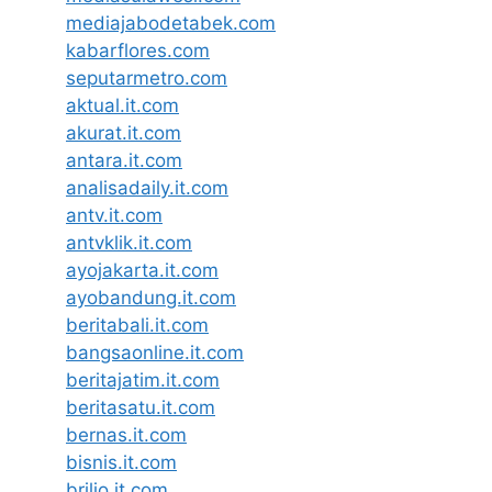
mediajabodetabek.com
kabarflores.com
seputarmetro.com
aktual.it.com
akurat.it.com
antara.it.com
analisadaily.it.com
antv.it.com
antvklik.it.com
ayojakarta.it.com
ayobandung.it.com
beritabali.it.com
bangsaonline.it.com
beritajatim.it.com
beritasatu.it.com
bernas.it.com
bisnis.it.com
brilio.it.com