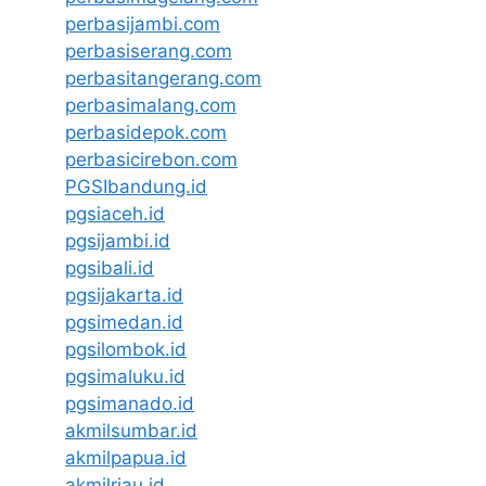
perbasijambi.com
perbasiserang.com
perbasitangerang.com
perbasimalang.com
perbasidepok.com
perbasicirebon.com
PGSIbandung.id
pgsiaceh.id
pgsijambi.id
pgsibali.id
pgsijakarta.id
pgsimedan.id
pgsilombok.id
pgsimaluku.id
pgsimanado.id
akmilsumbar.id
akmilpapua.id
akmilriau.id