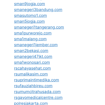
sman9jogja.com
smanegeri3bandung.com
smasutomo1.com
sman5jogja.com
smanegeri1tangerang.com
sma1purworejo.com
sma1malang.com
smanegeri1jember.com
sman2bekasi.com
smanegeri47jkt.com
sma1wonosari.com
rscahayasehat.com
rsumalikasim.com
rsuprimaintimedika.com
rsufauziahbireu.com
rsumumcitrahusada.com
rsgayomedicalcentre.com
polresjakarta.com