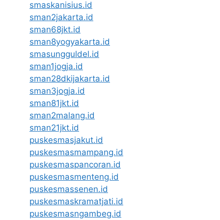
smaskanisius.id
sman2jakarta.id
sman68jkt.id
sman8yogyakarta.id
smasungguldel.id
sman1jogja.id
sman28dkijakarta.id
sman3jogja.id
sman81jkt.id
sman2malang.id
sman21jkt.id
puskesmasjakut.id
puskesmasmampang.id
puskesmaspancoran.id
puskesmasmenteng.id
puskesmassenen.id
puskesmaskramatjati.id
puskesmasngambeg.id