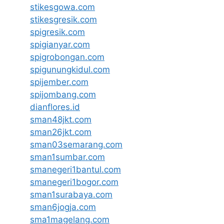
stikesgowa.com
stikesgresik.com
spigresik.com
spigianyar.com
spigrobongan.com
spigunungkidul.com
spijember.com
spijombang.com
dianflores.id
sman48jkt.com
sman26jkt.com
sman03semarang.com
sman1sumbar.com
smanegeri1bantul.com
smanegeri1bogor.com
sman1surabaya.com
sman6jogja.com
sma1magelang.com