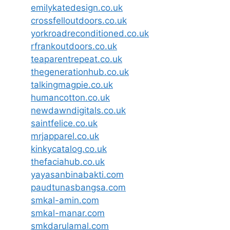
emilykatedesign.co.uk
crossfelloutdoors.co.uk
yorkroadreconditioned.co.uk
rfrankoutdoors.co.uk
teaparentrepeat.co.uk
thegenerationhub.co.uk
talkingmagpie.co.uk
humancotton.co.uk
newdawndigitals.co.uk
saintfelice.co.uk
mrjapparel.co.uk
kinkycatalog.co.uk
thefaciahub.co.uk
yayasanbinabakti.com
paudtunasbangsa.com
smkal-amin.com
smkal-manar.com
smkdarulamal.com