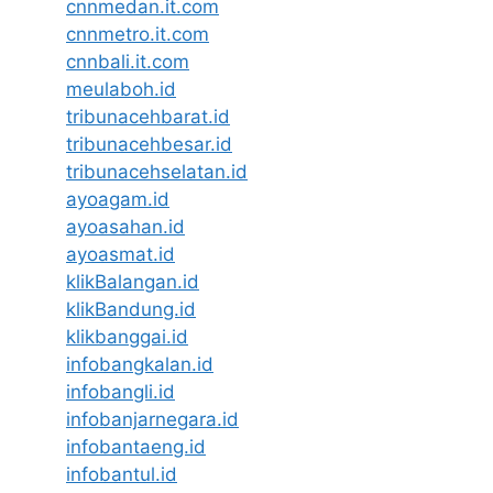
cnnmedan.it.com
cnnmetro.it.com
cnnbali.it.com
meulaboh.id
tribunacehbarat.id
tribunacehbesar.id
tribunacehselatan.id
ayoagam.id
ayoasahan.id
ayoasmat.id
klikBalangan.id
klikBandung.id
klikbanggai.id
infobangkalan.id
infobangli.id
infobanjarnegara.id
infobantaeng.id
infobantul.id