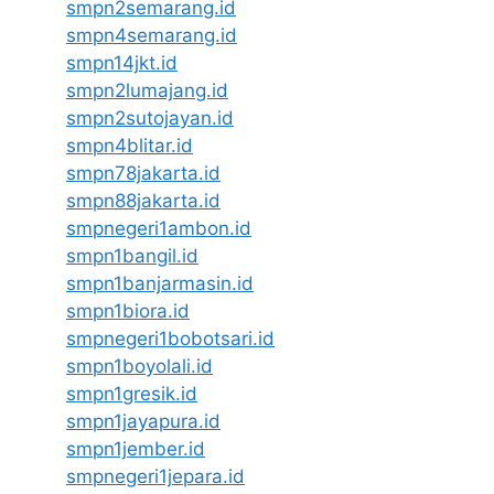
smpn2semarang.id
smpn4semarang.id
smpn14jkt.id
smpn2lumajang.id
smpn2sutojayan.id
smpn4blitar.id
smpn78jakarta.id
smpn88jakarta.id
smpnegeri1ambon.id
smpn1bangil.id
smpn1banjarmasin.id
smpn1biora.id
smpnegeri1bobotsari.id
smpn1boyolali.id
smpn1gresik.id
smpn1jayapura.id
smpn1jember.id
smpnegeri1jepara.id