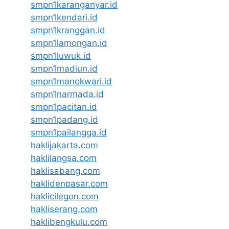
smpn1karanganyar.id
smpn1kendari.id
smpn1kranggan.id
smpn1lamongan.id
smpn1luwuk.id
smpn1madiun.id
smpn1manokwari.id
smpn1narmada.id
smpn1pacitan.id
smpn1padang.id
smpn1pailangga.id
haklijakarta.com
haklilangsa.com
haklisabang.com
haklidenpasar.com
haklicilegon.com
hakliserang.com
haklibengkulu.com