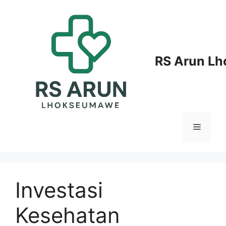
Langsung
ke
isi
RS Arun L
Menu
Investasi
Kesehatan