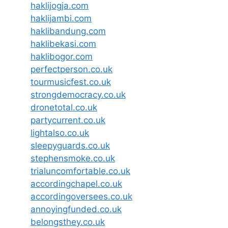
haklijogja.com
haklijambi.com
haklibandung.com
haklibekasi.com
haklibogor.com
perfectperson.co.uk
tourmusicfest.co.uk
strongdemocracy.co.uk
dronetotal.co.uk
partycurrent.co.uk
lightalso.co.uk
sleepyguards.co.uk
stephensmoke.co.uk
trialuncomfortable.co.uk
accordingchapel.co.uk
accordingoversees.co.uk
annoyingfunded.co.uk
belongsthey.co.uk