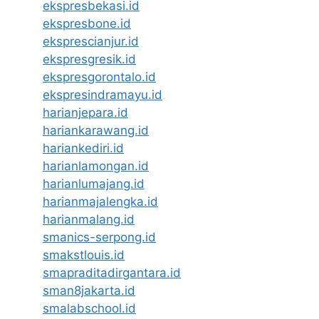
ekspresbekasi.id
ekspresbone.id
eksprescianjur.id
ekspresgresik.id
ekspresgorontalo.id
ekspresindramayu.id
harianjepara.id
hariankarawang.id
hariankediri.id
harianlamongan.id
harianlumajang.id
harianmajalengka.id
harianmalang.id
smanics-serpong.id
smakstlouis.id
smapraditadirgantara.id
sman8jakarta.id
smalabschool.id