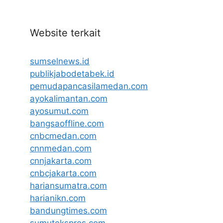
Website terkait
sumselnews.id
publikjabodetabek.id
pemudapancasilamedan.com
ayokalimantan.com
ayosumut.com
bangsaoffline.com
cnbcmedan.com
cnnmedan.com
cnnjakarta.com
cnbcjakarta.com
hariansumatra.com
harianikn.com
bandungtimes.com
sumutekspres.com