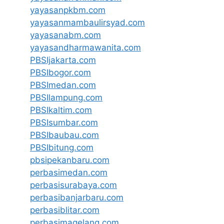
yayasanpkbm.com
yayasanmambaulirsyad.com
yayasanabm.com
yayasandharmawanita.com
PBSIjakarta.com
PBSIbogor.com
PBSImedan.com
PBSIlampung.com
PBSIkaltim.com
PBSIsumbar.com
PBSIbaubau.com
PBSIbitung.com
pbsipekanbaru.com
perbasimedan.com
perbasisurabaya.com
perbasibanjarbaru.com
perbasiblitar.com
perbasimagelang.com