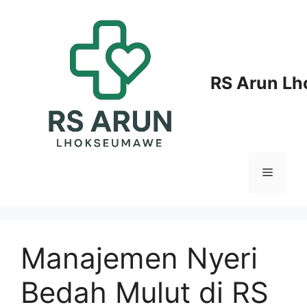
Langsung
ke
isi
RS Arun L
Menu
Manajemen Nyeri
Bedah Mulut di RS