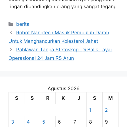
ringan dibandingkan orang yang sangat tegang.
Kategori
berita
Robot Nanotech Masuk Pembuluh Darah
Untuk Menghancurkan Kolesterol Jahat
Pahlawan Tanpa Stetoskop: Di Balik Layar
Operasional 24 Jam RS Arun
Agustus 2026
S
S
R
K
J
S
M
1
2
3
4
5
6
7
8
9