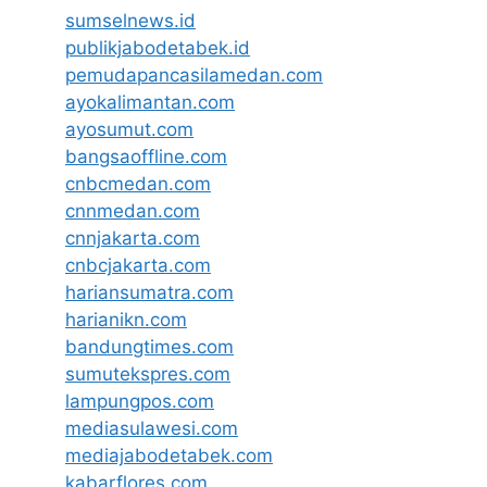
sumselnews.id
publikjabodetabek.id
pemudapancasilamedan.com
ayokalimantan.com
ayosumut.com
bangsaoffline.com
cnbcmedan.com
cnnmedan.com
cnnjakarta.com
cnbcjakarta.com
hariansumatra.com
harianikn.com
bandungtimes.com
sumutekspres.com
lampungpos.com
mediasulawesi.com
mediajabodetabek.com
kabarflores.com