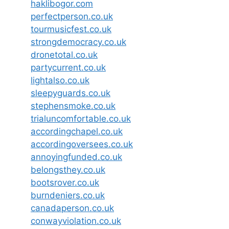
haklibogor.com
perfectperson.co.uk
tourmusicfest.co.uk
strongdemocracy.co.uk
dronetotal.co.uk
partycurrent.co.uk
lightalso.co.uk
sleepyguards.co.uk
stephensmoke.co.uk
trialuncomfortable.co.uk
accordingchapel.co.uk
accordingoversees.co.uk
annoyingfunded.co.uk
belongsthey.co.uk
bootsrover.co.uk
burndeniers.co.uk
canadaperson.co.uk
conwayviolation.co.uk