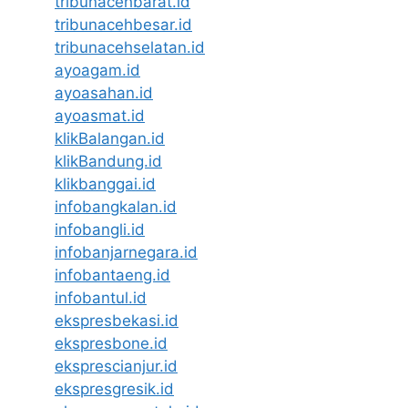
tribunacehbarat.id
tribunacehbesar.id
tribunacehselatan.id
ayoagam.id
ayoasahan.id
ayoasmat.id
klikBalangan.id
klikBandung.id
klikbanggai.id
infobangkalan.id
infobangli.id
infobanjarnegara.id
infobantaeng.id
infobantul.id
ekspresbekasi.id
ekspresbone.id
eksprescianjur.id
ekspresgresik.id