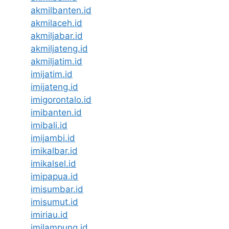
akmilbanten.id
akmilaceh.id
akmiljabar.id
akmiljateng.id
akmiljatim.id
imijatim.id
imijateng.id
imigorontalo.id
imibanten.id
imibali.id
imijambi.id
imikalbar.id
imikalsel.id
imipapua.id
imisumbar.id
imisumut.id
imiriau.id
imilampung.id