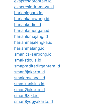
ekspresgorontalo.id
ekspresindramayu.id
harianjepara.id
hariankarawang.id
hariankediri.id
harianlamongan.id
harianlumajang.id
harianmajalengka.id
harianmalang.id
smanics-serpong.id
smakstlouis.id
smapraditadirgantara.id
sman8jakarta.id
smalabschool.id
smaskanisius.id
sman2jakarta.id
sman68jkt.id
sman8yogyakarta.id