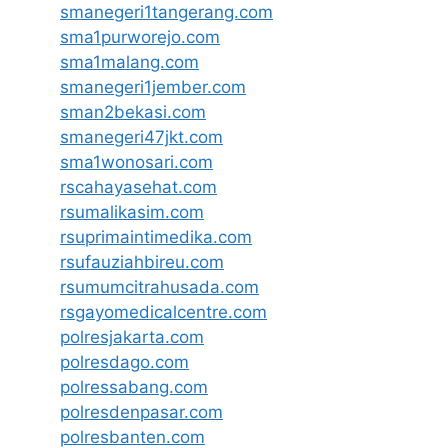
smanegeri1tangerang.com
sma1purworejo.com
sma1malang.com
smanegeri1jember.com
sman2bekasi.com
smanegeri47jkt.com
sma1wonosari.com
rscahayasehat.com
rsumalikasim.com
rsuprimaintimedika.com
rsufauziahbireu.com
rsumumcitrahusada.com
rsgayomedicalcentre.com
polresjakarta.com
polresdago.com
polressabang.com
polresdenpasar.com
polresbanten.com