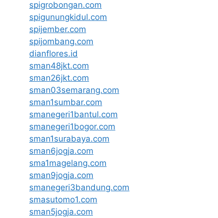
spigrobongan.com
spigunungkidul.com
spijember.com
spijombang.com
dianflores.id
sman48jkt.com
sman26jkt.com
sman03semarang.com
sman1sumbar.com
smanegeri1bantul.com
smanegeri1bogor.com
sman1surabaya.com
sman6jogja.com
sma1magelang.com
sman9jogja.com
smanegeri3bandung.com
smasutomo1.com
sman5jogja.com