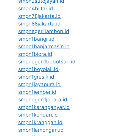
smpn2sutojayan.id
smpn4blitar.id
smpn78jakarta.id
smpn88jakarta.id
smpnegeri1ambon.id
smpn1bangil.id
smpn1banjarmasin.id
smpn1biora.id
smpnegeri1bobotsari.id
smpn1boyolali.id
smpn1gresik.id
smpn1jayapura.id
smpn1jember.id
smpnegeri1jepara.id
smpn1karanganyar.id
smpn1kendari.id
smpn1kranggan.id
smpn1lamongan.id