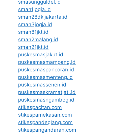
smasungguldel.id
sman1jogja.id
sman28dkijakarta.id
sman3jogja.id
sman81jkt.id
sman2malang.id
sman21jkt.id
puskesmasjakut.id
puskesmasmampang.id
puskesmaspancoran.id
puskesmasmenteng.id
puskesmassenen.id
puskesmaskramatjati.id
puskesmasngambeg.id
stikespacitan.com
stikespamekasan.com
stikespandeglang.com
stikespangandaran.com