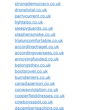
strongdemocracy.co.uk
dronetotal.co.uk
partycurrent.co.uk
lightalso.co.uk
sleepyguards.co.uk
stephensmoke.co.uk
trialuncomfortable.co.uk
accordingchapel.co.uk
accordingoversees.co.uk
annoyingfunded.co.uk
belongsthey.co.uk
bootsrover.co.uk
burndeniers.co.uk
canadaperson.co.uk
conwayviolation.co.uk
copperfielddresses.co.uk
cowboysspot.co.uk
decemberteaching.co.uk