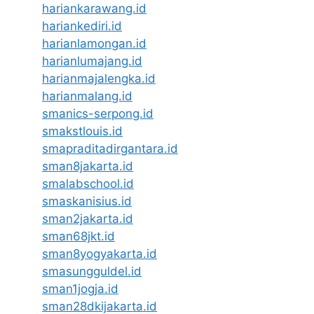
hariankarawang.id
hariankediri.id
harianlamongan.id
harianlumajang.id
harianmajalengka.id
harianmalang.id
smanics-serpong.id
smakstlouis.id
smapraditadirgantara.id
sman8jakarta.id
smalabschool.id
smaskanisius.id
sman2jakarta.id
sman68jkt.id
sman8yogyakarta.id
smasungguldel.id
sman1jogja.id
sman28dkijakarta.id