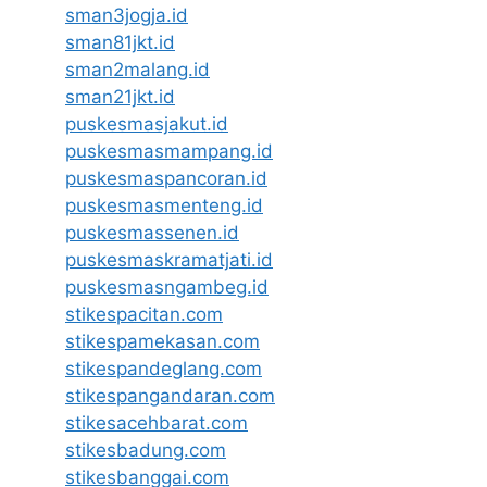
sman3jogja.id
sman81jkt.id
sman2malang.id
sman21jkt.id
puskesmasjakut.id
puskesmasmampang.id
puskesmaspancoran.id
puskesmasmenteng.id
puskesmassenen.id
puskesmaskramatjati.id
puskesmasngambeg.id
stikespacitan.com
stikespamekasan.com
stikespandeglang.com
stikespangandaran.com
stikesacehbarat.com
stikesbadung.com
stikesbanggai.com