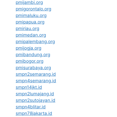
pmijambi.org
pmigorontalo.org
pmimaluku.org
pmipapua.org
pmiriau.org
pmimedan.org
pmipalembang.org
pmijogja.org
pmibandung.org
pmibogor.org
pmisurabaya.org
smpn2semarang.id
smpn4semarang.id
smpn14jkt.id
smpn2lumajang.id
smpn2sutojayan.id
smpn4blitar.id
smpn78jakarta.id