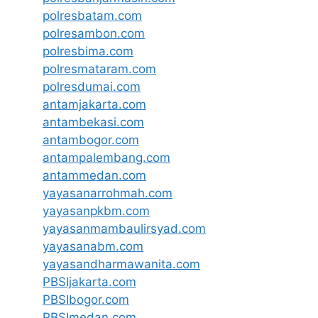
polresbatam.com
polresambon.com
polresbima.com
polresmataram.com
polresdumai.com
antamjakarta.com
antambekasi.com
antambogor.com
antampalembang.com
antammedan.com
yayasanarrohmah.com
yayasanpkbm.com
yayasanmambaulirsyad.com
yayasanabm.com
yayasandharmawanita.com
PBSIjakarta.com
PBSIbogor.com
PBSImedan.com