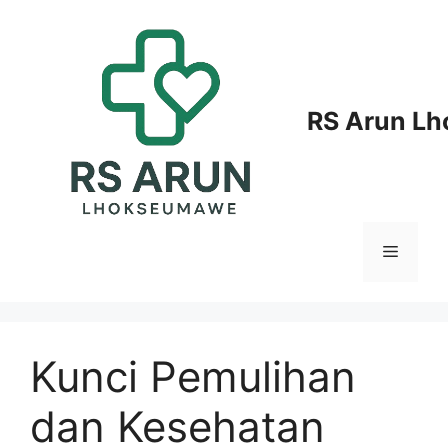
Langsung
ke
isi
RS Arun L
Menu
Kunci Pemulihan
dan Kesehatan