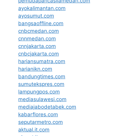
pemudapancasilamedan.com
ayokalimantan.com
ayosumut.com
bangsaoffline.com
cnbcmedan.com
cnnmedan.com
cnnjakarta.com
cnbcjakarta.com
hariansumatra.com
harianikn.com
bandungtimes.com
sumutekspres.com
lampungpos.com
mediasulawesi.com
mediajabodetabek.com
kabarflores.com
seputarmetro.com
aktual.it.com