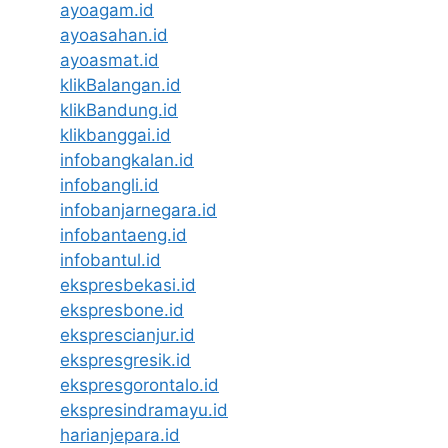
ayoagam.id
ayoasahan.id
ayoasmat.id
klikBalangan.id
klikBandung.id
klikbanggai.id
infobangkalan.id
infobangli.id
infobanjarnegara.id
infobantaeng.id
infobantul.id
ekspresbekasi.id
ekspresbone.id
eksprescianjur.id
ekspresgresik.id
ekspresgorontalo.id
ekspresindramayu.id
harianjepara.id