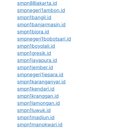
smpn88jakarta.id
smpnegeri1ambon.id
smpn1bangil.id
smpn1banjarmasin.id
smpn1biora.id
smpnegeri1bobotsari.id
smpn1boyolali.id
smpn1gresik.id
smpn1jayapura.id
smpn1jember.id
smpnegeri1jepara.id
smpn1karanganyar.id
smpn1kendari.id
smpn1kranggan.id
smpn1lamongan.id
smpn1luwuk.id
smpn1madiun.id
smpn1manokwari.id