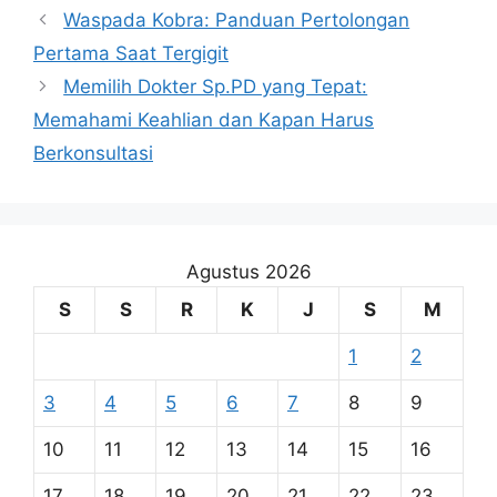
Waspada Kobra: Panduan Pertolongan
Pertama Saat Tergigit
Memilih Dokter Sp.PD yang Tepat:
Memahami Keahlian dan Kapan Harus
Berkonsultasi
Agustus 2026
S
S
R
K
J
S
M
1
2
3
4
5
6
7
8
9
10
11
12
13
14
15
16
17
18
19
20
21
22
23