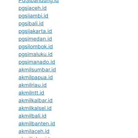
PGSIbandung.id
pgsiaceh.id
pgsijambi.id
pgsibali.id
pgsijakarta.id
pgsimedan.id
pgsilombok.id
pgsimaluku.id
pgsimanado.id
akmilsumbar.id
akmilpapua.id
akmilriau.id
akmilntt.id
akmilkalbar.id
akmilkalsel.id
akmilbali.id
akmilbanten.id
akmilaceh.id