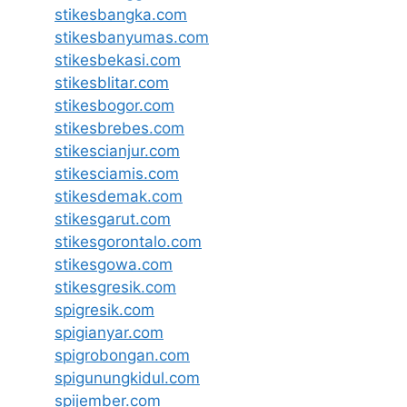
stikesbangka.com
stikesbanyumas.com
stikesbekasi.com
stikesblitar.com
stikesbogor.com
stikesbrebes.com
stikescianjur.com
stikesciamis.com
stikesdemak.com
stikesgarut.com
stikesgorontalo.com
stikesgowa.com
stikesgresik.com
spigresik.com
spigianyar.com
spigrobongan.com
spigunungkidul.com
spijember.com