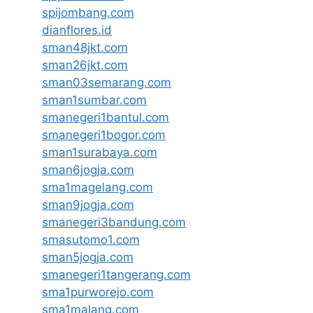
spijombang.com
dianflores.id
sman48jkt.com
sman26jkt.com
sman03semarang.com
sman1sumbar.com
smanegeri1bantul.com
smanegeri1bogor.com
sman1surabaya.com
sman6jogja.com
sma1magelang.com
sman9jogja.com
smanegeri3bandung.com
smasutomo1.com
sman5jogja.com
smanegeri1tangerang.com
sma1purworejo.com
sma1malang.com