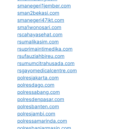
smanegeri1jember.com
sman2bekasi.com
smanegeri47jkt.com
sma1wonosari.com
rscahayasehat.com
rsumalikasim.com
rsuprimaintimedika.com
rsufauziahbireu.com
rsumumcitrahusada.com
rsgayomedicalcentre.com
polresjakarta.com
polresdago.com
polressabang.com
polresdenpasar.com
polresbanten.com
polresjambi.com
polressamarinda.com
polresbanjarmasin.com