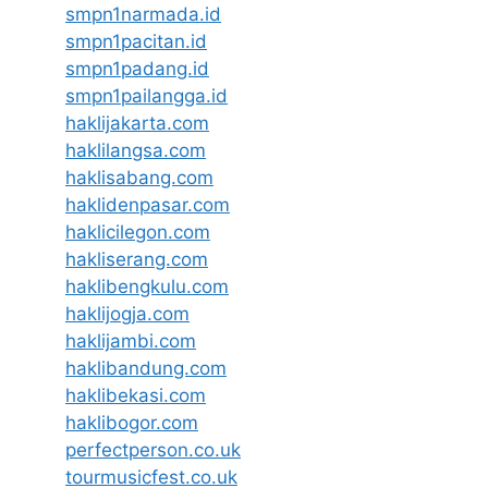
smpn1narmada.id
smpn1pacitan.id
smpn1padang.id
smpn1pailangga.id
haklijakarta.com
haklilangsa.com
haklisabang.com
haklidenpasar.com
haklicilegon.com
hakliserang.com
haklibengkulu.com
haklijogja.com
haklijambi.com
haklibandung.com
haklibekasi.com
haklibogor.com
perfectperson.co.uk
tourmusicfest.co.uk