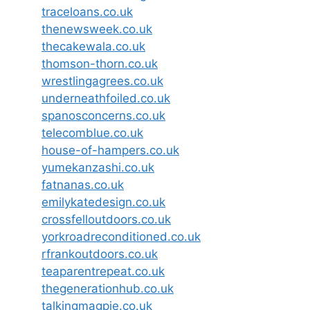
traceloans.co.uk
thenewsweek.co.uk
thecakewala.co.uk
thomson-thorn.co.uk
wrestlingagrees.co.uk
underneathfoiled.co.uk
spanosconcerns.co.uk
telecomblue.co.uk
house-of-hampers.co.uk
yumekanzashi.co.uk
fatnanas.co.uk
emilykatedesign.co.uk
crossfelloutdoors.co.uk
yorkroadreconditioned.co.uk
rfrankoutdoors.co.uk
teaparentrepeat.co.uk
thegenerationhub.co.uk
talkingmagpie.co.uk