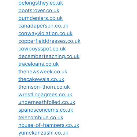
belongsthey.co.uk
bootsrover.co.uk
burndeniers.co.uk
canadaperson.co.uk
conwayviolation.co.uk
copperfielddresses.co.uk
cowboysspot.co.uk
decemberteaching.co.uk
traceloans.co.uk
thenewsweek.co.uk
thecakewala.co.uk
thomson-thorn.co.uk
wrestlingagrees.co.uk
underneathfoiled.co.uk
spanosconcerns.co.uk
telecomblue.co.uk
house-of-hampers.co.uk
yumekanzashi.co.uk