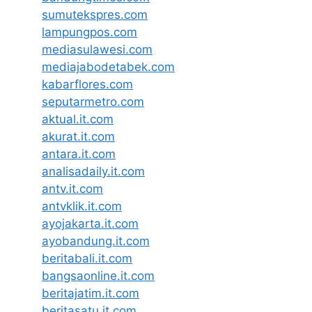
sumutekspres.com
lampungpos.com
mediasulawesi.com
mediajabodetabek.com
kabarflores.com
seputarmetro.com
aktual.it.com
akurat.it.com
antara.it.com
analisadaily.it.com
antv.it.com
antvklik.it.com
ayojakarta.it.com
ayobandung.it.com
beritabali.it.com
bangsaonline.it.com
beritajatim.it.com
beritasatu.it.com