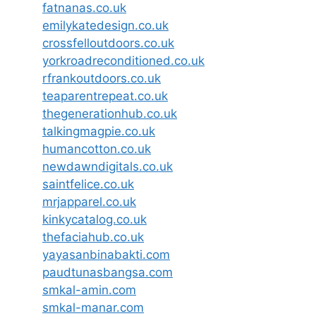
fatnanas.co.uk
emilykatedesign.co.uk
crossfelloutdoors.co.uk
yorkroadreconditioned.co.uk
rfrankoutdoors.co.uk
teaparentrepeat.co.uk
thegenerationhub.co.uk
talkingmagpie.co.uk
humancotton.co.uk
newdawndigitals.co.uk
saintfelice.co.uk
mrjapparel.co.uk
kinkycatalog.co.uk
thefaciahub.co.uk
yayasanbinabakti.com
paudtunasbangsa.com
smkal-amin.com
smkal-manar.com