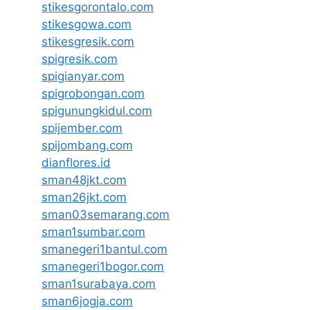
stikesgorontalo.com
stikesgowa.com
stikesgresik.com
spigresik.com
spigianyar.com
spigrobongan.com
spigunungkidul.com
spijember.com
spijombang.com
dianflores.id
sman48jkt.com
sman26jkt.com
sman03semarang.com
sman1sumbar.com
smanegeri1bantul.com
smanegeri1bogor.com
sman1surabaya.com
sman6jogja.com