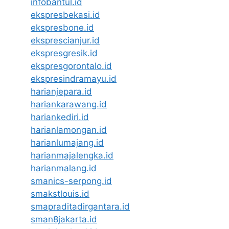
infobantul.id
ekspresbekasi.id
ekspresbone.id
eksprescianjur.id
ekspresgresik.id
ekspresgorontalo.id
ekspresindramayu.id
harianjepara.id
hariankarawang.id
hariankediri.id
harianlamongan.id
harianlumajang.id
harianmajalengka.id
harianmalang.id
smanics-serpong.id
smakstlouis.id
smapraditadirgantara.id
sman8jakarta.id