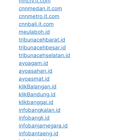
mnctv.it.com
cnnmedan.it.com
cnnmetro.it.com
cnnbali.it.com
meulaboh.id
tribunacehbarat.id
tribunacehbesar.id
tribunacehselatan.id
ayoagam.id
ayoasahan.id
ayoasmat.id
klikBalangan.id
klikBandung.id
klikbanggai.id
infobangkalan.id
infobangli.id
infobanjarnegara.id
infobantaeng.id