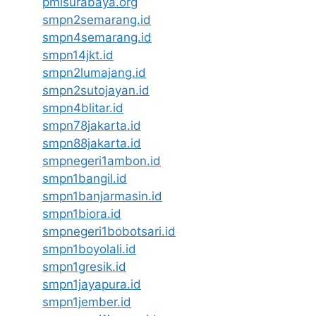
pmisurabaya.org
smpn2semarang.id
smpn4semarang.id
smpn14jkt.id
smpn2lumajang.id
smpn2sutojayan.id
smpn4blitar.id
smpn78jakarta.id
smpn88jakarta.id
smpnegeri1ambon.id
smpn1bangil.id
smpn1banjarmasin.id
smpn1biora.id
smpnegeri1bobotsari.id
smpn1boyolali.id
smpn1gresik.id
smpn1jayapura.id
smpn1jember.id