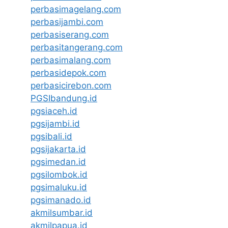
perbasimagelang.com
perbasijambi.com
perbasiserang.com
perbasitangerang.com
perbasimalang.com
perbasidepok.com
perbasicirebon.com
PGSIbandung.id
pgsiaceh.id
pgsijambi.id
pgsibali.id
pgsijakarta.id
pgsimedan.id
pgsilombok.id
pgsimaluku.id
pgsimanado.id
akmilsumbar.id
akmilpapua.id