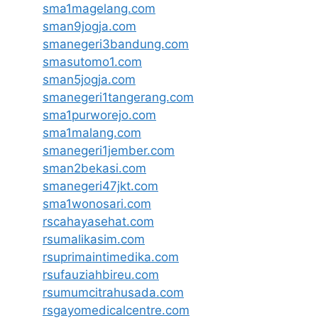
sma1magelang.com
sman9jogja.com
smanegeri3bandung.com
smasutomo1.com
sman5jogja.com
smanegeri1tangerang.com
sma1purworejo.com
sma1malang.com
smanegeri1jember.com
sman2bekasi.com
smanegeri47jkt.com
sma1wonosari.com
rscahayasehat.com
rsumalikasim.com
rsuprimaintimedika.com
rsufauziahbireu.com
rsumumcitrahusada.com
rsgayomedicalcentre.com