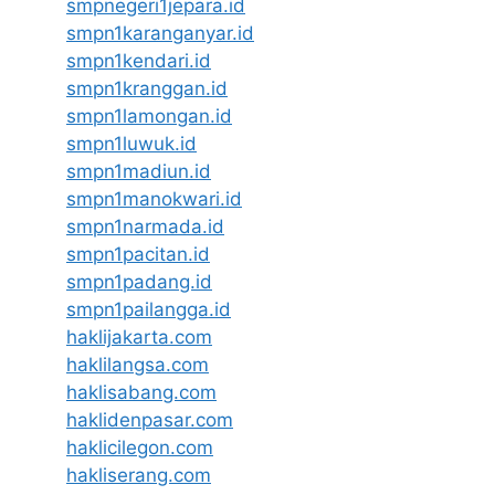
smpnegeri1jepara.id
smpn1karanganyar.id
smpn1kendari.id
smpn1kranggan.id
smpn1lamongan.id
smpn1luwuk.id
smpn1madiun.id
smpn1manokwari.id
smpn1narmada.id
smpn1pacitan.id
smpn1padang.id
smpn1pailangga.id
haklijakarta.com
haklilangsa.com
haklisabang.com
haklidenpasar.com
haklicilegon.com
hakliserang.com