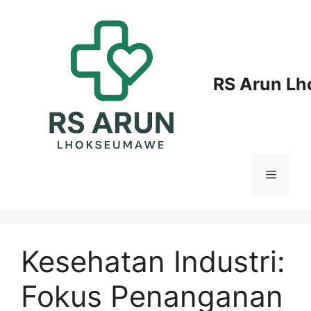
Langsung
ke
isi
RS Arun L
Menu
Kesehatan Industri:
Fokus Penanganan