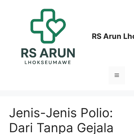
Langsung
ke
isi
RS Arun L
Menu
Jenis-Jenis Polio:
Dari Tanpa Gejala