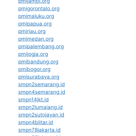
pmijambi.org
pmigorontalo.org
pmimaluku.org
pmipapua.org
pmiriau.org
pmimedan.org
pmipalembang.org
pmijogja.org
pmibandung.org
pmibogor.org
pmisurabaya.org
smpn2semarang.id
smpn4semarang.id
smpn14jkt.id
smpn2lumajang.id
smpn2sutojayan.id
smpn4blitar.id
smpn78jakarta.id