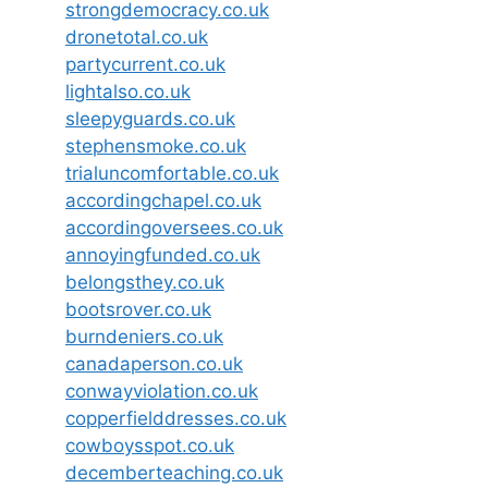
strongdemocracy.co.uk
dronetotal.co.uk
partycurrent.co.uk
lightalso.co.uk
sleepyguards.co.uk
stephensmoke.co.uk
trialuncomfortable.co.uk
accordingchapel.co.uk
accordingoversees.co.uk
annoyingfunded.co.uk
belongsthey.co.uk
bootsrover.co.uk
burndeniers.co.uk
canadaperson.co.uk
conwayviolation.co.uk
copperfielddresses.co.uk
cowboysspot.co.uk
decemberteaching.co.uk