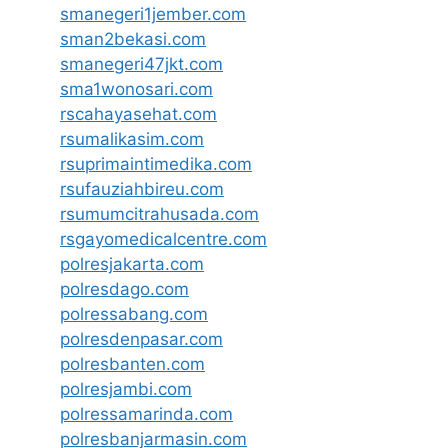
smanegeri1jember.com
sman2bekasi.com
smanegeri47jkt.com
sma1wonosari.com
rscahayasehat.com
rsumalikasim.com
rsuprimaintimedika.com
rsufauziahbireu.com
rsumumcitrahusada.com
rsgayomedicalcentre.com
polresjakarta.com
polresdago.com
polressabang.com
polresdenpasar.com
polresbanten.com
polresjambi.com
polressamarinda.com
polresbanjarmasin.com