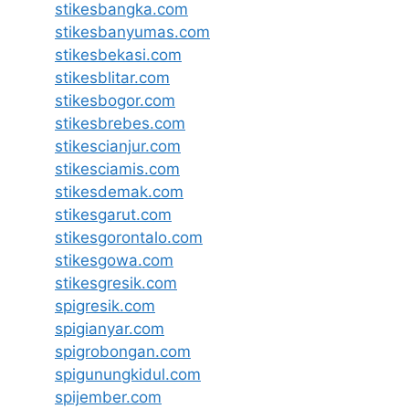
stikesbangka.com
stikesbanyumas.com
stikesbekasi.com
stikesblitar.com
stikesbogor.com
stikesbrebes.com
stikescianjur.com
stikesciamis.com
stikesdemak.com
stikesgarut.com
stikesgorontalo.com
stikesgowa.com
stikesgresik.com
spigresik.com
spigianyar.com
spigrobongan.com
spigunungkidul.com
spijember.com