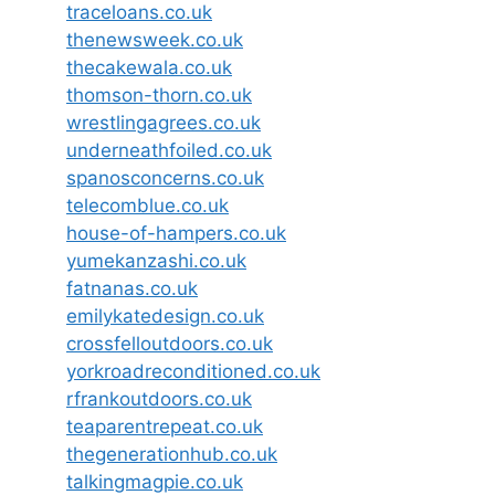
traceloans.co.uk
thenewsweek.co.uk
thecakewala.co.uk
thomson-thorn.co.uk
wrestlingagrees.co.uk
underneathfoiled.co.uk
spanosconcerns.co.uk
telecomblue.co.uk
house-of-hampers.co.uk
yumekanzashi.co.uk
fatnanas.co.uk
emilykatedesign.co.uk
crossfelloutdoors.co.uk
yorkroadreconditioned.co.uk
rfrankoutdoors.co.uk
teaparentrepeat.co.uk
thegenerationhub.co.uk
talkingmagpie.co.uk