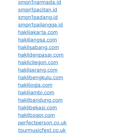
smpn1narmada.id
smpn1pacitan.id
smpn1padang.id
smpn1pailangga.id
haklijakarta.com
haklilangsa.com
haklisabang.com
haklidenpasar.com
haklicilegon.com
hakliserang.com
haklibengkulu.com
haklijogja.com
haklijambi.com
haklibandung.com
haklibekasi.com
haklibogor.com
perfectperson.co.uk
tourmusicfest.co.uk