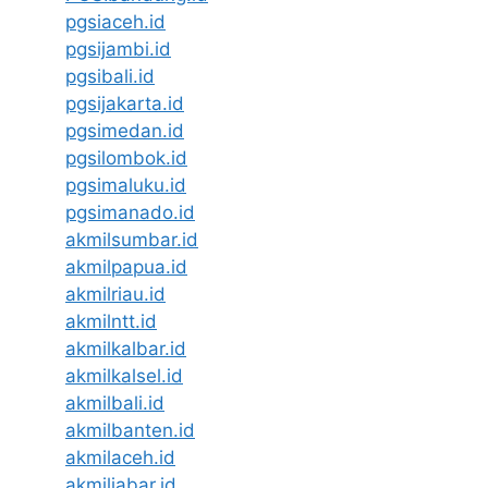
pgsiaceh.id
pgsijambi.id
pgsibali.id
pgsijakarta.id
pgsimedan.id
pgsilombok.id
pgsimaluku.id
pgsimanado.id
akmilsumbar.id
akmilpapua.id
akmilriau.id
akmilntt.id
akmilkalbar.id
akmilkalsel.id
akmilbali.id
akmilbanten.id
akmilaceh.id
akmiljabar.id