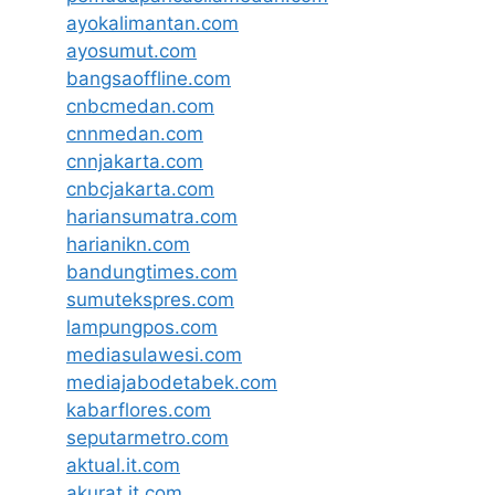
ayokalimantan.com
ayosumut.com
bangsaoffline.com
cnbcmedan.com
cnnmedan.com
cnnjakarta.com
cnbcjakarta.com
hariansumatra.com
harianikn.com
bandungtimes.com
sumutekspres.com
lampungpos.com
mediasulawesi.com
mediajabodetabek.com
kabarflores.com
seputarmetro.com
aktual.it.com
akurat.it.com