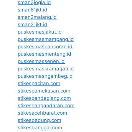
sman3jogja.id
sman81jkt.id
sman2malang.id
sman21jkt.id
puskesmasjakut.id
puskesmasmampang.id
puskesmaspancoran.id
puskesmasmenteng.id
puskesmassenen.id
puskesmaskramatjati.id
puskesmasngambeg.id
stikespacitan.com
stikespamekasan.com
stikespandeglang.com
stikespangandaran.com
stikesacehbarat.com
stikesbadung.com
stikesbanggai.com