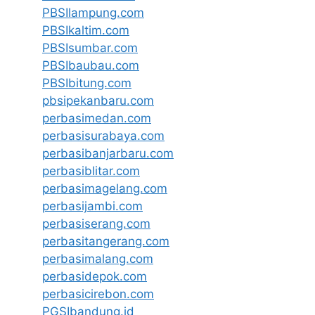
PBSIlampung.com
PBSIkaltim.com
PBSIsumbar.com
PBSIbaubau.com
PBSIbitung.com
pbsipekanbaru.com
perbasimedan.com
perbasisurabaya.com
perbasibanjarbaru.com
perbasiblitar.com
perbasimagelang.com
perbasijambi.com
perbasiserang.com
perbasitangerang.com
perbasimalang.com
perbasidepok.com
perbasicirebon.com
PGSIbandung.id