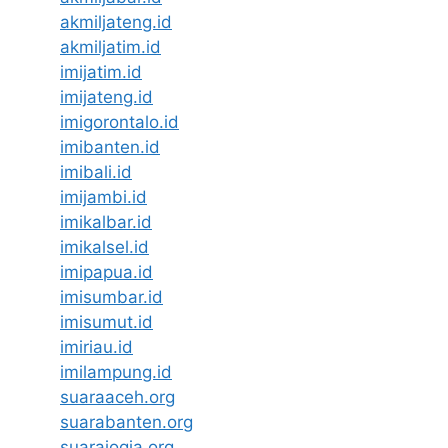
akmiljateng.id
akmiljatim.id
imijatim.id
imijateng.id
imigorontalo.id
imibanten.id
imibali.id
imijambi.id
imikalbar.id
imikalsel.id
imipapua.id
imisumbar.id
imisumut.id
imiriau.id
imilampung.id
suaraaceh.org
suarabanten.org
suarajogja.org