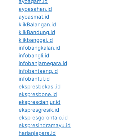
ayoagam.id
ayoasahan.id
ayoasmat.id
klikBalangan.id
klikBandung.id
klikbanggai.id
infobangkalan.id
infobangli.id
infobanjarnegara.id
infobantaeng.id
infobantul.id
ekspresbekasi.id
ekspresbone.id
eksprescianjur.id
ekspresgresik.id
ekspresgorontalo.id
ekspresindramayu.id
harianjepara.id