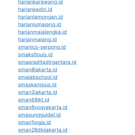
hariankarawang.id
hariankediri.id
harianlamongan.id
harianlumajang.id
harianmajalengka.id
harianmalang.id
smanics-serpong.id
smakstlouis.id
smapraditadirgantara.id
sman8jakarta.id
smalabschool.id
smaskanisius.id
sman2jakarta.id
sman68jkt.id
sman8yogyakarta.id
smasungguldel.id
sman1jogja.id
sman28dkijakarta.id