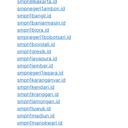
smpn88jakarta.id
smpnegeri1ambon.id
smpn1bangil.id
smpn1banjarmasin.id
smpn1biora.id
smpnegeri1bobotsari.id
smpn1boyolali.id
smpn1gresik.id
smpn1jayapura.id
smpn1jember.id
smpnegeri1jepara.id
smpn1karanganyar.id
smpn1kendari.id
smpn1kranggan.id
smpn1lamongan.id
smpn1luwuk.id
smpn1madiun.id
smpn1manokwari.id