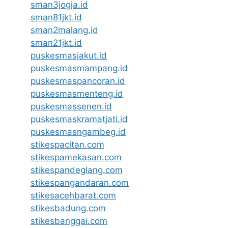
sman3jogja.id
sman81jkt.id
sman2malang.id
sman21jkt.id
puskesmasjakut.id
puskesmasmampang.id
puskesmaspancoran.id
puskesmasmenteng.id
puskesmassenen.id
puskesmaskramatjati.id
puskesmasngambeg.id
stikespacitan.com
stikespamekasan.com
stikespandeglang.com
stikespangandaran.com
stikesacehbarat.com
stikesbadung.com
stikesbanggai.com