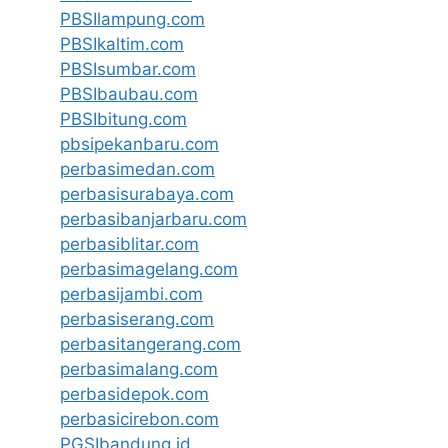
PBSIlampung.com
PBSIkaltim.com
PBSIsumbar.com
PBSIbaubau.com
PBSIbitung.com
pbsipekanbaru.com
perbasimedan.com
perbasisurabaya.com
perbasibanjarbaru.com
perbasiblitar.com
perbasimagelang.com
perbasijambi.com
perbasiserang.com
perbasitangerang.com
perbasimalang.com
perbasidepok.com
perbasicirebon.com
PGSIbandung.id