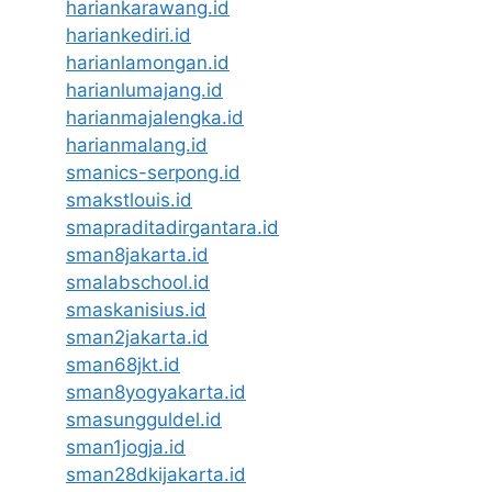
hariankarawang.id
hariankediri.id
harianlamongan.id
harianlumajang.id
harianmajalengka.id
harianmalang.id
smanics-serpong.id
smakstlouis.id
smapraditadirgantara.id
sman8jakarta.id
smalabschool.id
smaskanisius.id
sman2jakarta.id
sman68jkt.id
sman8yogyakarta.id
smasungguldel.id
sman1jogja.id
sman28dkijakarta.id