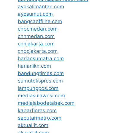
ayokalimantan.com
ayosumut.com
bangsaoffline.com
cnbcmedan.com
cnnmedan.com
cnnjakarta.com
cnbcjakarta.com
hariansumatra.com
harianikn.com
bandungtimes.com
sumutekspres.com
lampungpos.com
mediasulawesi.com
mediajabodetabek.com
kabarflores.com
seputarmetro.com
aktual.it.com
akurat.it.com