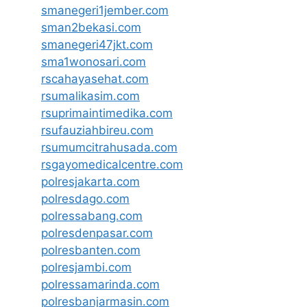
smanegeri1jember.com
sman2bekasi.com
smanegeri47jkt.com
sma1wonosari.com
rscahayasehat.com
rsumalikasim.com
rsuprimaintimedika.com
rsufauziahbireu.com
rsumumcitrahusada.com
rsgayomedicalcentre.com
polresjakarta.com
polresdago.com
polressabang.com
polresdenpasar.com
polresbanten.com
polresjambi.com
polressamarinda.com
polresbanjarmasin.com