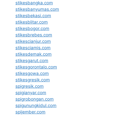
stikesbangka.com
stikesbanyumas.com
stikesbekasi.com
stikesblitar.com
stikesbogor.com
stikesbrebes.com
stikescianjur.com
stikesciamis.com
stikesdemak.com
stikesgarut.com
stikesgorontalo.com
stikesgowa.com
stikesgresik.com
spigresik.com
spigianyar.com
spigrobongan.com
spigunungkidul.com
spijember.com