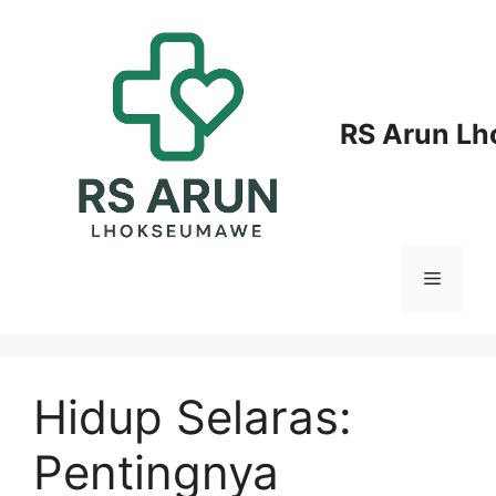
Langsung
ke
isi
RS Arun L
Menu
Hidup Selaras:
Pentingnya