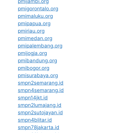
pmijambi.org
pmigorontalo.org
pmimaluku.org
pmipapua.org
pmiriau.org
pmimedan.org
pmipalembang.org
pmijogja.org
pmibandung.org
pmibogor.org
pmisurabaya.org
smpn2semarang.id
smpn4semarang.id
smpn14jkt.id
smpn2lumajang.id
smpn2sutojayan.id
smpn4blitar.id
smpn78jakarta.id