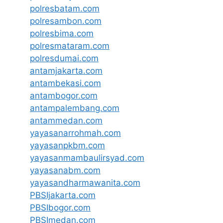
polresbatam.com
polresambon.com
polresbima.com
polresmataram.com
polresdumai.com
antamjakarta.com
antambekasi.com
antambogor.com
antampalembang.com
antammedan.com
yayasanarrohmah.com
yayasanpkbm.com
yayasanmambaulirsyad.com
yayasanabm.com
yayasandharmawanita.com
PBSIjakarta.com
PBSIbogor.com
PBSImedan.com