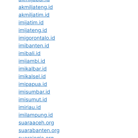
akmiljateng.id
akmiljatim.id
imijatim.id
imijateng.id
imigorontalo.id
imibanten.id
imibali.id
imijambi.id
imikalbar.id
imikalsel.id
imipapua.id
imisumbar.id
imisumut.id
imiriau.id
imilampung.id
suaraaceh.org
suarabanten.org
suarajogja.org