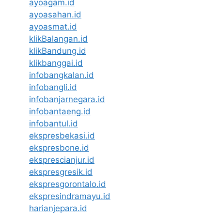
ayoagam.id
ayoasahan.id
ayoasmat.id
klikBalangan.id
klikBandung.id
klikbanggai.id
infobangkalan.id
infobangli.id
infobanjarnegara.id
infobantaeng.id
infobantul.id
ekspresbekasi.id
ekspresbone.id
eksprescianjur.id
ekspresgresik.id
ekspresgorontalo.id
ekspresindramayu.id
harianjepara.id