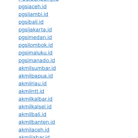
pgsiaceh.id
pgsijambi.id
pgsibali.id
pgsijakarta.id
pgsimedan.id
pgsilombok.id
pgsimaluku.id
pgsimanado.id
akmilsumbar.id
akmilpapua.id
akmilriau.id
akmilntt.id
akmilkalbar.id
akmilkalsel.id
akmilbali.id
akmilbanten.id
akmilaceh.id
akmiljabar.id