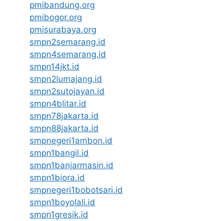
pmibandung.org
pmibogor.org
pmisurabaya.org
smpn2semarang.id
smpn4semarang.id
smpn14jkt.id
smpn2lumajang.id
smpn2sutojayan.id
smpn4blitar.id
smpn78jakarta.id
smpn88jakarta.id
smpnegeri1ambon.id
smpn1bangil.id
smpn1banjarmasin.id
smpn1biora.id
smpnegeri1bobotsari.id
smpn1boyolali.id
smpn1gresik.id