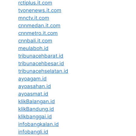
rctiplus.it.com
tvonenews.it.com
mnctv.it.com
cnnmedan.it.com
cnnmetro.it.com
cnnbali.it.com
meulaboh.id
tribunacehbarat.id
tribunacehbesar.id
tribunacehselatan.id
ayoagam.id
ayoasahan.id
ayoasmat.id
klikBalangan.id
klikBandung.id
klikbanggai.id
infobangkalan.id
infobangli.id