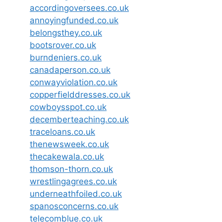
accordingoversees.co.uk
annoyingfunded.co.uk
belongsthey.co.uk
bootsrover.co.uk
burndeniers.co.uk
canadaperson.co.uk
conwayviolation.co.uk
copperfielddresses.co.uk
cowboysspot.co.uk
decemberteaching.co.uk
traceloans.co.uk
thenewsweek.co.uk
thecakewala.co.uk
thomson-thorn.co.uk
wrestlingagrees.co.uk
underneathfoiled.co.uk
spanosconcerns.co.uk
telecomblue.co.uk