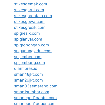
stikesdemak.com
stikesgarut.com
stikesgorontalo.com
stikesgowa.com
stikesgresik.com
spigresik.com
spigianyar.com
spigrobongan.com
spigunungkidul.com
spijember.com
spijombang.com
dianflores.id
sman48jkt.com
sman26jkt.com
sman03semarang.com
sman1sumbar.com
smanegeri1bantul.com
smanegeri1bogor.com