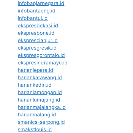
infobanjarnegara.id
infobantaeng.id
infobantul.id
ekspresbekasi.id
ekspresbone.id
eksprescianjur.id
ekspresgresik.id
ekspresgorontalo.id
ekspresindramayu.id
harianjepara.id
hariankarawang.id
hariankediri.id
harianlamongan.id
harianlumajang.id
harianmajalengka.id
harianmalang.id
smanics-serpong.id
smakstlouis.id