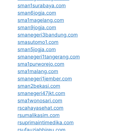
sman1surabaya.com
sman6jogja.com
sma1magelang.com
sman9jogja.com
smanegeri3bandung.com
smasutomo1.com
sman5jogja.com
smanegeri1tangerang.com
sma1purworejo.com
sma1malang.com
smanegeri1jember.com
sman2bekasi.com
smanegeri47jkt.com
sma1wonosari.com
rscahayasehat.com
rsumalikasim.com
rsuprimaintimedika.com
rsufauziahbireu.com