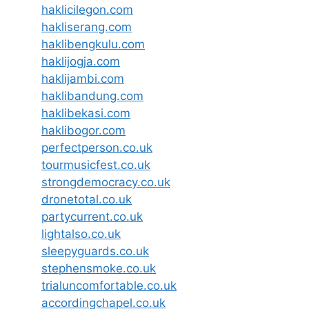
haklicilegon.com
hakliserang.com
haklibengkulu.com
haklijogja.com
haklijambi.com
haklibandung.com
haklibekasi.com
haklibogor.com
perfectperson.co.uk
tourmusicfest.co.uk
strongdemocracy.co.uk
dronetotal.co.uk
partycurrent.co.uk
lightalso.co.uk
sleepyguards.co.uk
stephensmoke.co.uk
trialuncomfortable.co.uk
accordingchapel.co.uk