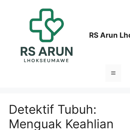
Langsung
ke
isi
RS Arun L
Menu
Detektif Tubuh:
Menguak Keahlian