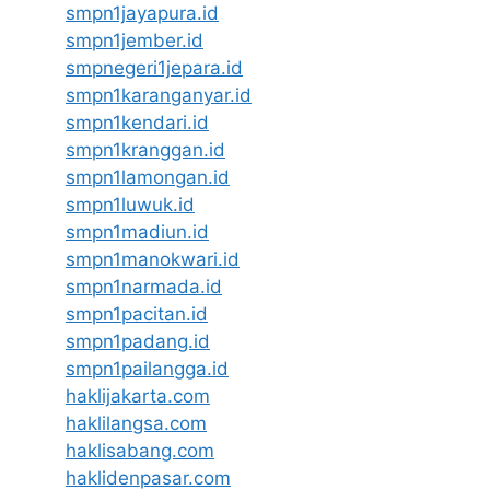
smpn1jayapura.id
smpn1jember.id
smpnegeri1jepara.id
smpn1karanganyar.id
smpn1kendari.id
smpn1kranggan.id
smpn1lamongan.id
smpn1luwuk.id
smpn1madiun.id
smpn1manokwari.id
smpn1narmada.id
smpn1pacitan.id
smpn1padang.id
smpn1pailangga.id
haklijakarta.com
haklilangsa.com
haklisabang.com
haklidenpasar.com