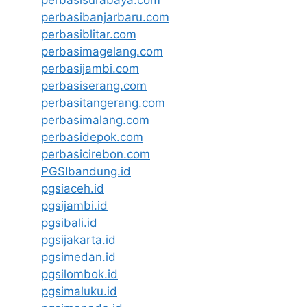
perbasisurabaya.com
perbasibanjarbaru.com
perbasiblitar.com
perbasimagelang.com
perbasijambi.com
perbasiserang.com
perbasitangerang.com
perbasimalang.com
perbasidepok.com
perbasicirebon.com
PGSIbandung.id
pgsiaceh.id
pgsijambi.id
pgsibali.id
pgsijakarta.id
pgsimedan.id
pgsilombok.id
pgsimaluku.id