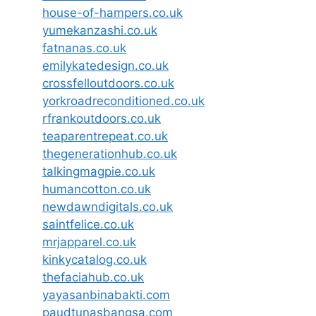
house-of-hampers.co.uk
yumekanzashi.co.uk
fatnanas.co.uk
emilykatedesign.co.uk
crossfelloutdoors.co.uk
yorkroadreconditioned.co.uk
rfrankoutdoors.co.uk
teaparentrepeat.co.uk
thegenerationhub.co.uk
talkingmagpie.co.uk
humancotton.co.uk
newdawndigitals.co.uk
saintfelice.co.uk
mrjapparel.co.uk
kinkycatalog.co.uk
thefaciahub.co.uk
yayasanbinabakti.com
paudtunasbangsa.com