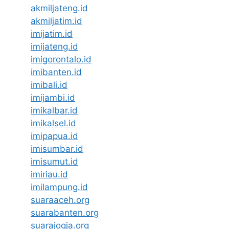
akmiljateng.id
akmiljatim.id
imijatim.id
imijateng.id
imigorontalo.id
imibanten.id
imibali.id
imijambi.id
imikalbar.id
imikalsel.id
imipapua.id
imisumbar.id
imisumut.id
imiriau.id
imilampung.id
suaraaceh.org
suarabanten.org
suarajogja.org