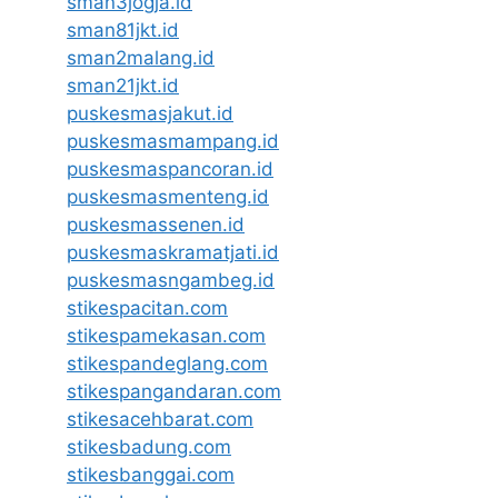
sman3jogja.id
sman81jkt.id
sman2malang.id
sman21jkt.id
puskesmasjakut.id
puskesmasmampang.id
puskesmaspancoran.id
puskesmasmenteng.id
puskesmassenen.id
puskesmaskramatjati.id
puskesmasngambeg.id
stikespacitan.com
stikespamekasan.com
stikespandeglang.com
stikespangandaran.com
stikesacehbarat.com
stikesbadung.com
stikesbanggai.com