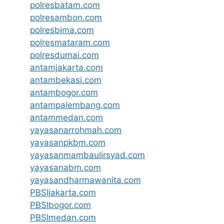
polresbatam.com
polresambon.com
polresbima.com
polresmataram.com
polresdumai.com
antamjakarta.com
antambekasi.com
antambogor.com
antampalembang.com
antammedan.com
yayasanarrohmah.com
yayasanpkbm.com
yayasanmambaulirsyad.com
yayasanabm.com
yayasandharmawanita.com
PBSIjakarta.com
PBSIbogor.com
PBSImedan.com