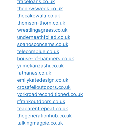
traceloans.co.uk
thenewsweek.co.uk
thecakewala.co.uk
thomson-thorn.co.uk
wrestlingagrees.co.uk
underneathfoiled.co.uk
spanosconcerns.co.uk
telecomblue.co.uk
house-of-hampers.co.uk
yumekanzashi.co.uk
fatnanas.co.uk
emilykatedesign.co.uk
crossfelloutdoors.co.uk
yorkroadreconditioned.co.uk
rfrankoutdoors.co.uk
teaparentrepeat.co.uk
thegenerationhub.co.uk
talkingmagpie.co.uk