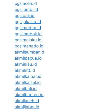
pgsiaceh.id
pgsijambi.id
pgsibali.id
pgsijakarta.id
pgsimedan.id
pgsilombok.id
pgsimaluku.id
pgsimanado.id
akmilsumbar.id
akmilpapua.id
akmilriau.id
akmilntt.id
akmilkalbar.id
akmilkalsel.id
akmilbali.id
akmilbanten.id
akmilaceh.id
akmiljabar.id