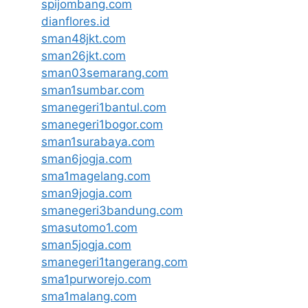
spijombang.com
dianflores.id
sman48jkt.com
sman26jkt.com
sman03semarang.com
sman1sumbar.com
smanegeri1bantul.com
smanegeri1bogor.com
sman1surabaya.com
sman6jogja.com
sma1magelang.com
sman9jogja.com
smanegeri3bandung.com
smasutomo1.com
sman5jogja.com
smanegeri1tangerang.com
sma1purworejo.com
sma1malang.com