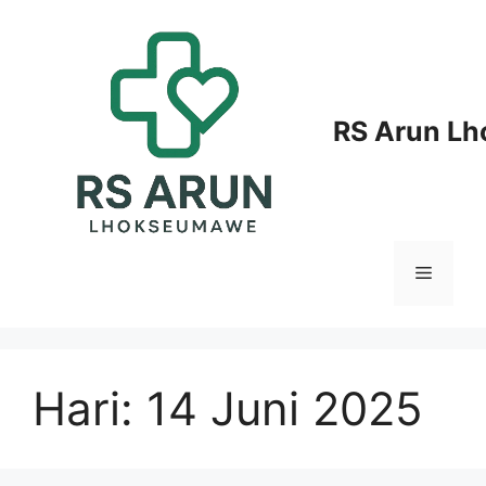
Langsung
ke
isi
RS Arun L
Menu
Hari:
14 Juni 2025