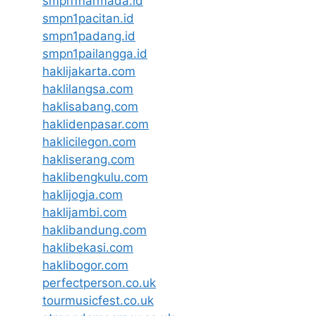
smpn1narmada.id
smpn1pacitan.id
smpn1padang.id
smpn1pailangga.id
haklijakarta.com
haklilangsa.com
haklisabang.com
haklidenpasar.com
haklicilegon.com
hakliserang.com
haklibengkulu.com
haklijogja.com
haklijambi.com
haklibandung.com
haklibekasi.com
haklibogor.com
perfectperson.co.uk
tourmusicfest.co.uk