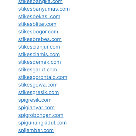
stikesbangka.com
stikesbanyumas.com
stikesbekasi.com
stikesblitar.com
stikesbogor.com
stikesbrebes.com
stikescianjur.com
stikesciamis.com
stikesdemak.com
stikesgarut.com
stikesgorontalo.com
stikesgowa.com
stikesgresik.com
spigresik.com
spigianyar.com
spigrobongan.com
spigunungkidul.com
spijember.com