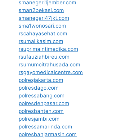
smanegeri1jember.com
sman2bekasi.com
smanegeri47jkt.com
sma1wonosari.com
rscahayasehat.com
rsumalikasim.com
rsuprimaintimedika.com
rsufauziahbireu.com
rsumumcitrahusada.com
rsgayomedicalcentre.com
polresjakarta.com
polresdago.com
polressabang.com
polresdenpasar.com
polresbanten.com
polresjambi.com
polressamarinda.com
polresbanjarmasin.com