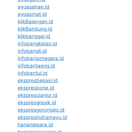
ayoasahan.id
ayoasmat.id
klikBalangan.id
klikBandung.id
klikbanggai.id
infobangkalan.id
infobangli.id
infobanjarnegara.id
infobantaeng.id
infobantul.id
ekspresbekasi.id
ekspresbone.id
eksprescianjur.id
ekspresgresik.id
ekspresgorontalo.id
ekspresindramayu.id
harianjepara.id
hariankarawang.id