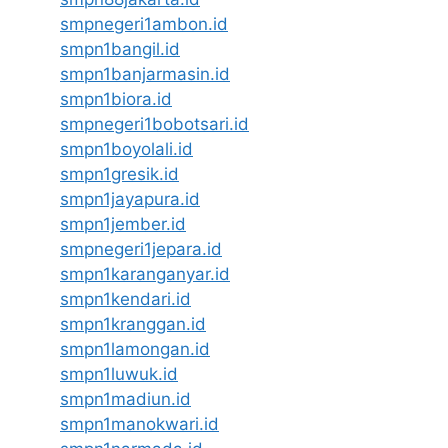
smpnegeri1ambon.id
smpn1bangil.id
smpn1banjarmasin.id
smpn1biora.id
smpnegeri1bobotsari.id
smpn1boyolali.id
smpn1gresik.id
smpn1jayapura.id
smpn1jember.id
smpnegeri1jepara.id
smpn1karanganyar.id
smpn1kendari.id
smpn1kranggan.id
smpn1lamongan.id
smpn1luwuk.id
smpn1madiun.id
smpn1manokwari.id