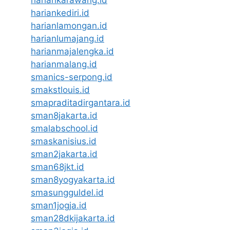
hariankediri.id
harianlamongan.id
harianlumajang.id
harianmajalengka.id
harianmalang.id
smanics-serpong.id
smakstlouis.id
smapraditadirgantara.id
sman8jakarta.id
smalabschool.id
smaskanisius.id
sman2jakarta.id
sman68jkt.id
sman8yogyakarta.id
smasungguldel.id
sman1jogja.id
sman28dkijakarta.id