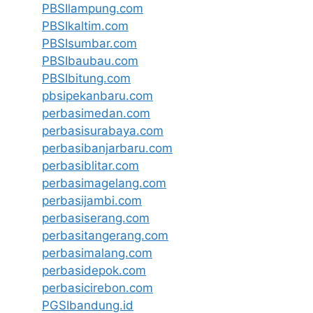
PBSIlampung.com
PBSIkaltim.com
PBSIsumbar.com
PBSIbaubau.com
PBSIbitung.com
pbsipekanbaru.com
perbasimedan.com
perbasisurabaya.com
perbasibanjarbaru.com
perbasiblitar.com
perbasimagelang.com
perbasijambi.com
perbasiserang.com
perbasitangerang.com
perbasimalang.com
perbasidepok.com
perbasicirebon.com
PGSIbandung.id