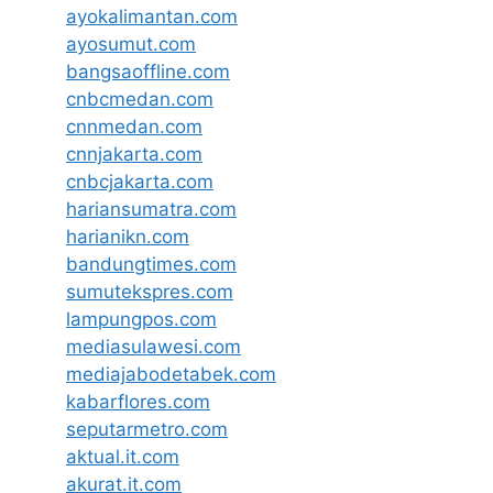
ayokalimantan.com
ayosumut.com
bangsaoffline.com
cnbcmedan.com
cnnmedan.com
cnnjakarta.com
cnbcjakarta.com
hariansumatra.com
harianikn.com
bandungtimes.com
sumutekspres.com
lampungpos.com
mediasulawesi.com
mediajabodetabek.com
kabarflores.com
seputarmetro.com
aktual.it.com
akurat.it.com