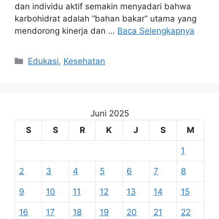
dan individu aktif semakin menyadari bahwa
karbohidrat adalah “bahan bakar” utama yang
mendorong kinerja dan …
Baca Selengkapnya
Kategori
Edukasi
,
Kesehatan
Juni 2025
S
S
R
K
J
S
M
1
2
3
4
5
6
7
8
9
10
11
12
13
14
15
16
17
18
19
20
21
22