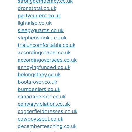
strongdemocracy.co.uk
dronetotal.co.uk
partycurrent.co.uk
lightalso.co.uk
sleepyguards.co.uk
stephensmoke.co.uk
trialuncomfortable.co.uk
accordingchapel.co.uk
accordingoversees.co.uk
annoyingfunded.co.uk
belongsthey.co.uk
bootsrover.co.uk
burndeniers.co.uk
canadaperson.co.uk
conwayviolation.co.uk
copperfielddresses.co.uk
cowboysspot.co.uk
decemberteaching.co.uk