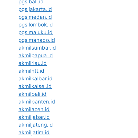
pgsibali.id
pgsijakarta.id
pgsimedan.id
pgsilombok.id
pgsimaluku.id
pgsimanado.id
akmilsumbar.id
akmilpapua.id
akmilriau.id
akmilntt.id
akmilkalbar.id
akmilkalsel.id
akmilbali.id
akmilbanten.id
akmilaceh.id
akmiljabar.id
akmiljateng.id
akmiljatim.id