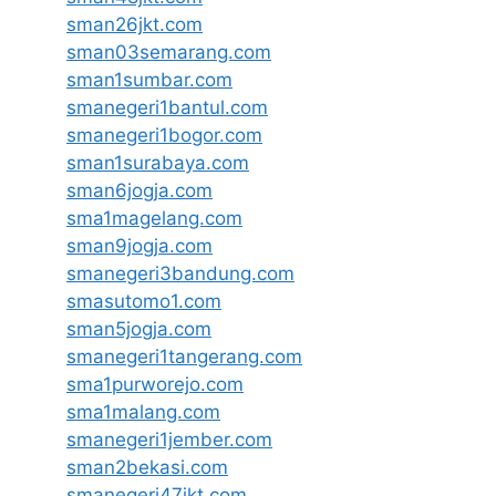
sman26jkt.com
sman03semarang.com
sman1sumbar.com
smanegeri1bantul.com
smanegeri1bogor.com
sman1surabaya.com
sman6jogja.com
sma1magelang.com
sman9jogja.com
smanegeri3bandung.com
smasutomo1.com
sman5jogja.com
smanegeri1tangerang.com
sma1purworejo.com
sma1malang.com
smanegeri1jember.com
sman2bekasi.com
smanegeri47jkt.com