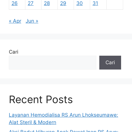
26
27
28
29
30
31
« Apr
Jun »
Cari
Cari
Recent Posts
Layanan Hemodialisa RS Arun Lhokseumawe:
Alat Steril & Modern