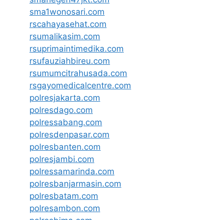
sma1wonosari.com
rscahayasehat.com
rsumalikasim.com
rsuprimaintimedika.com
rsufauziahbireu.com
rsumumcitrahusada.com
rsgayomedicalcentre.com
polresjakarta.com
polresdago.com
polressabang.com
polresdenpasar.com
polresbanten.com
polresjambi.com
polressamarinda.com
polresbanjarmasin.com
polresbatam.com
polresambon.com