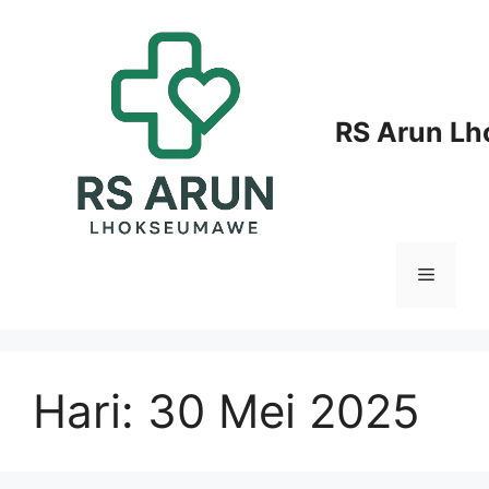
Langsung
ke
isi
RS Arun L
Menu
Hari:
30 Mei 2025