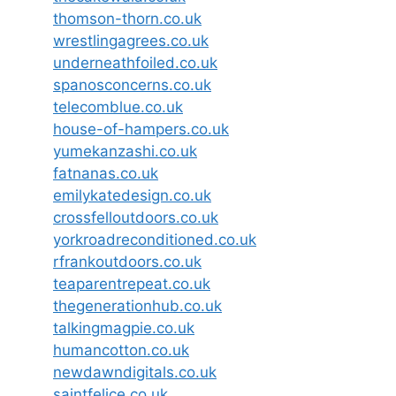
thomson-thorn.co.uk
wrestlingagrees.co.uk
underneathfoiled.co.uk
spanosconcerns.co.uk
telecomblue.co.uk
house-of-hampers.co.uk
yumekanzashi.co.uk
fatnanas.co.uk
emilykatedesign.co.uk
crossfelloutdoors.co.uk
yorkroadreconditioned.co.uk
rfrankoutdoors.co.uk
teaparentrepeat.co.uk
thegenerationhub.co.uk
talkingmagpie.co.uk
humancotton.co.uk
newdawndigitals.co.uk
saintfelice.co.uk