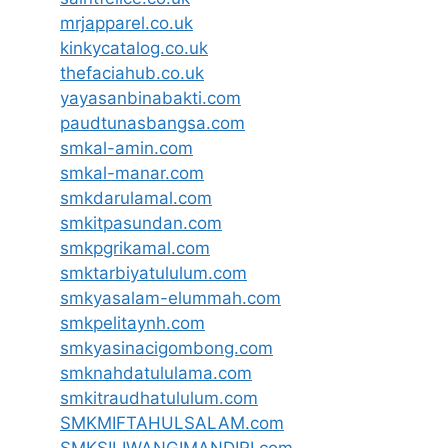
mrjapparel.co.uk
kinkycatalog.co.uk
thefaciahub.co.uk
yayasanbinabakti.com
paudtunasbangsa.com
smkal-amin.com
smkal-manar.com
smkdarulamal.com
smkitpasundan.com
smkpgrikamal.com
smktarbiyatululum.com
smkyasalam-elummah.com
smkpelitaynh.com
smkyasinacigombong.com
smknahdatululama.com
smkitraudhatululum.com
SMKMIFTAHULSALAM.com
SMKSILIWANGIMANDIRI.com