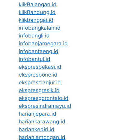
klikBalangan.id
klikBandung.id
klikbanggai.id
infobangkalan.id
infobangli.id
infobanjarnegara.id
infobantaeng.id
infobantul.id
ekspresbekasi.id
ekspresbone.id
eksprescianjur.id
ekspresgresik.id
ekspresgorontalo.id
ekspresindramayu.id
harianjepara.id
hariankarawang.id
hariankediri.id
harianlamongan.id