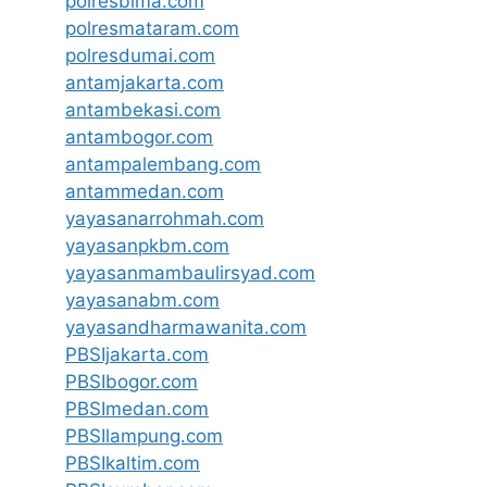
polresbima.com
polresmataram.com
polresdumai.com
antamjakarta.com
antambekasi.com
antambogor.com
antampalembang.com
antammedan.com
yayasanarrohmah.com
yayasanpkbm.com
yayasanmambaulirsyad.com
yayasanabm.com
yayasandharmawanita.com
PBSIjakarta.com
PBSIbogor.com
PBSImedan.com
PBSIlampung.com
PBSIkaltim.com