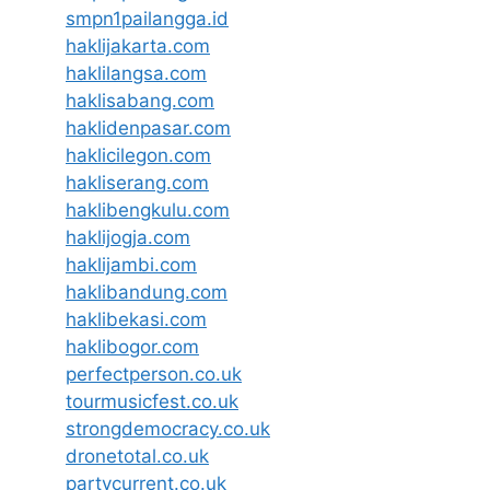
smpn1pailangga.id
haklijakarta.com
haklilangsa.com
haklisabang.com
haklidenpasar.com
haklicilegon.com
hakliserang.com
haklibengkulu.com
haklijogja.com
haklijambi.com
haklibandung.com
haklibekasi.com
haklibogor.com
perfectperson.co.uk
tourmusicfest.co.uk
strongdemocracy.co.uk
dronetotal.co.uk
partycurrent.co.uk