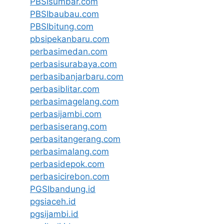
PBSIsumbar.com
PBSIbaubau.com
PBSIbitung.com
pbsipekanbaru.com
perbasimedan.com
perbasisurabaya.com
perbasibanjarbaru.com
perbasiblitar.com
perbasimagelang.com
perbasijambi.com
perbasiserang.com
perbasitangerang.com
perbasimalang.com
perbasidepok.com
perbasicirebon.com
PGSIbandung.id
pgsiaceh.id
pgsijambi.id