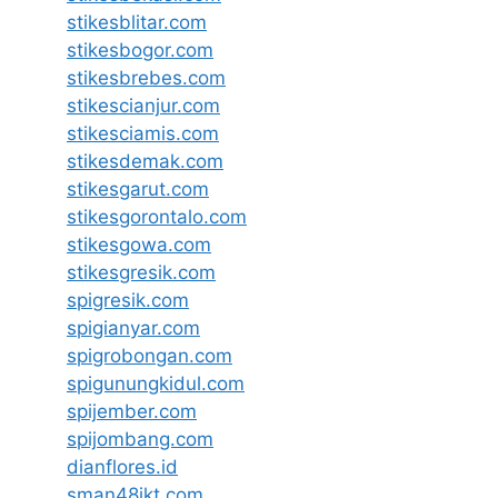
stikesblitar.com
stikesbogor.com
stikesbrebes.com
stikescianjur.com
stikesciamis.com
stikesdemak.com
stikesgarut.com
stikesgorontalo.com
stikesgowa.com
stikesgresik.com
spigresik.com
spigianyar.com
spigrobongan.com
spigunungkidul.com
spijember.com
spijombang.com
dianflores.id
sman48jkt.com