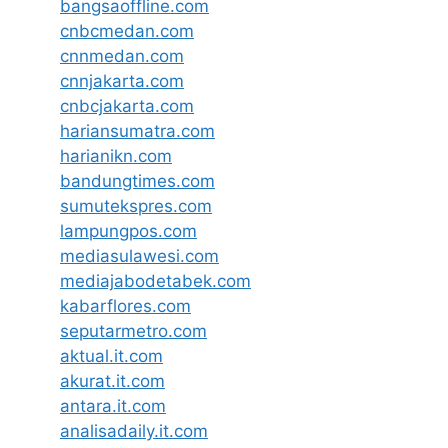
bangsaoffline.com
cnbcmedan.com
cnnmedan.com
cnnjakarta.com
cnbcjakarta.com
hariansumatra.com
harianikn.com
bandungtimes.com
sumutekspres.com
lampungpos.com
mediasulawesi.com
mediajabodetabek.com
kabarflores.com
seputarmetro.com
aktual.it.com
akurat.it.com
antara.it.com
analisadaily.it.com