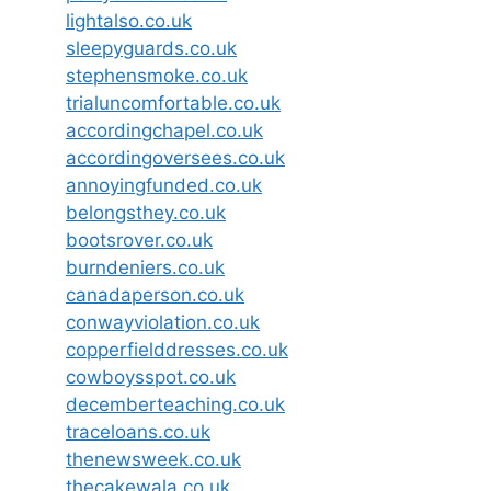
lightalso.co.uk
sleepyguards.co.uk
stephensmoke.co.uk
trialuncomfortable.co.uk
accordingchapel.co.uk
accordingoversees.co.uk
annoyingfunded.co.uk
belongsthey.co.uk
bootsrover.co.uk
burndeniers.co.uk
canadaperson.co.uk
conwayviolation.co.uk
copperfielddresses.co.uk
cowboysspot.co.uk
decemberteaching.co.uk
traceloans.co.uk
thenewsweek.co.uk
thecakewala.co.uk