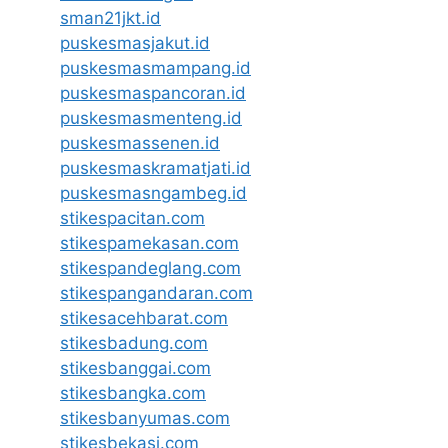
sman21jkt.id
puskesmasjakut.id
puskesmasmampang.id
puskesmaspancoran.id
puskesmasmenteng.id
puskesmassenen.id
puskesmaskramatjati.id
puskesmasngambeg.id
stikespacitan.com
stikespamekasan.com
stikespandeglang.com
stikespangandaran.com
stikesacehbarat.com
stikesbadung.com
stikesbanggai.com
stikesbangka.com
stikesbanyumas.com
stikesbekasi.com