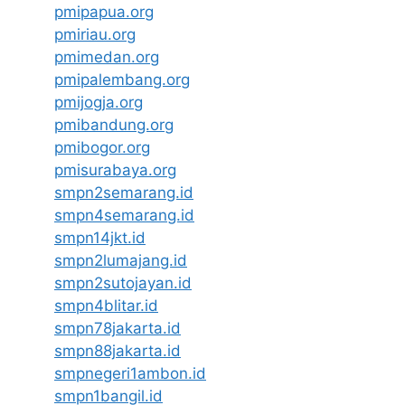
pmipapua.org
pmiriau.org
pmimedan.org
pmipalembang.org
pmijogja.org
pmibandung.org
pmibogor.org
pmisurabaya.org
smpn2semarang.id
smpn4semarang.id
smpn14jkt.id
smpn2lumajang.id
smpn2sutojayan.id
smpn4blitar.id
smpn78jakarta.id
smpn88jakarta.id
smpnegeri1ambon.id
smpn1bangil.id