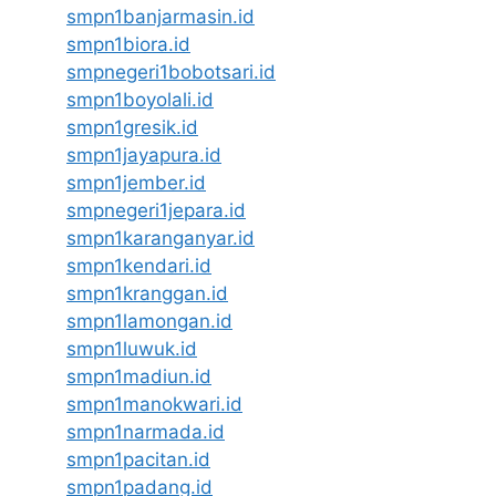
smpn1banjarmasin.id
smpn1biora.id
smpnegeri1bobotsari.id
smpn1boyolali.id
smpn1gresik.id
smpn1jayapura.id
smpn1jember.id
smpnegeri1jepara.id
smpn1karanganyar.id
smpn1kendari.id
smpn1kranggan.id
smpn1lamongan.id
smpn1luwuk.id
smpn1madiun.id
smpn1manokwari.id
smpn1narmada.id
smpn1pacitan.id
smpn1padang.id