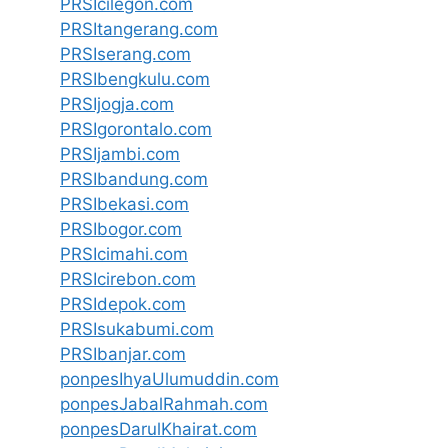
PRSIcilegon.com
PRSItangerang.com
PRSIserang.com
PRSIbengkulu.com
PRSIjogja.com
PRSIgorontalo.com
PRSIjambi.com
PRSIbandung.com
PRSIbekasi.com
PRSIbogor.com
PRSIcimahi.com
PRSIcirebon.com
PRSIdepok.com
PRSIsukabumi.com
PRSIbanjar.com
ponpesIhyaUlumuddin.com
ponpesJabalRahmah.com
ponpesDarulKhairat.com