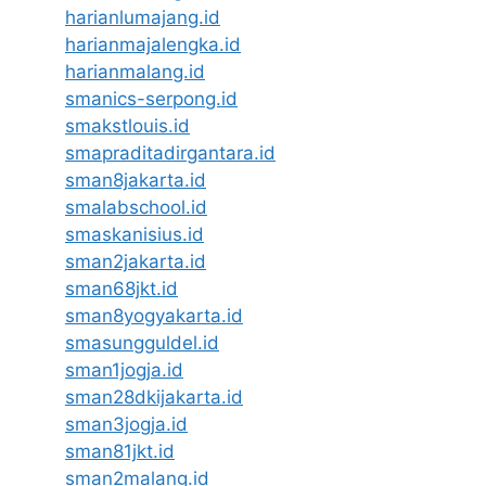
harianlumajang.id
harianmajalengka.id
harianmalang.id
smanics-serpong.id
smakstlouis.id
smapraditadirgantara.id
sman8jakarta.id
smalabschool.id
smaskanisius.id
sman2jakarta.id
sman68jkt.id
sman8yogyakarta.id
smasungguldel.id
sman1jogja.id
sman28dkijakarta.id
sman3jogja.id
sman81jkt.id
sman2malang.id