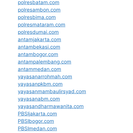
polresbatam.com
polresambon.com
polresbima.com
polresmataram.com
polresdumai.com
antamjakarta.com
antambekasi.com
antambogor.com
antampalembang.com
antammedan.com
yayasanarrohmah.com
yayasanpkbm.com
yayasanmambaulirsyad.com
yayasanabm.com
yayasandharmawanita.com
PBSIjakarta.com
PBSIbogor.com
PBSImedan.com