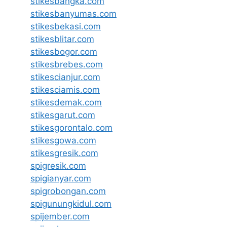
stikesbangka.com
stikesbanyumas.com
stikesbekasi.com
stikesblitar.com
stikesbogor.com
stikesbrebes.com
stikescianjur.com
stikesciamis.com
stikesdemak.com
stikesgarut.com
stikesgorontalo.com
stikesgowa.com
stikesgresik.com
spigresik.com
spigianyar.com
spigrobongan.com
spigunungkidul.com
spijember.com