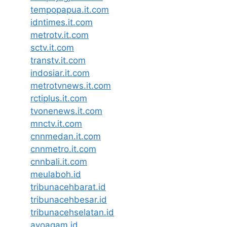
tempopapua.it.com
idntimes.it.com
metrotv.it.com
sctv.it.com
transtv.it.com
indosiar.it.com
metrotvnews.it.com
rctiplus.it.com
tvonenews.it.com
mnctv.it.com
cnnmedan.it.com
cnnmetro.it.com
cnnbali.it.com
meulaboh.id
tribunacehbarat.id
tribunacehbesar.id
tribunacehselatan.id
ayoagam.id