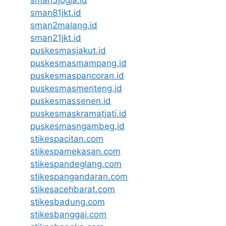
sman3jogja.id
sman81jkt.id
sman2malang.id
sman21jkt.id
puskesmasjakut.id
puskesmasmampang.id
puskesmaspancoran.id
puskesmasmenteng.id
puskesmassenen.id
puskesmaskramatjati.id
puskesmasngambeg.id
stikespacitan.com
stikespamekasan.com
stikespandeglang.com
stikespangandaran.com
stikesacehbarat.com
stikesbadung.com
stikesbanggai.com