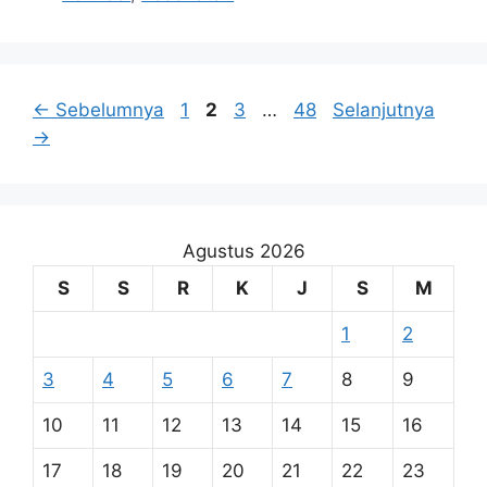
Halaman
Halaman
Halaman
Halaman
←
Sebelumnya
1
2
3
…
48
Selanjutnya
→
Agustus 2026
S
S
R
K
J
S
M
1
2
3
4
5
6
7
8
9
10
11
12
13
14
15
16
17
18
19
20
21
22
23