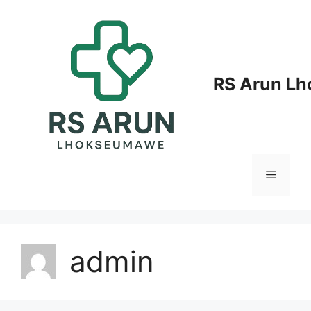
Langsung
ke
isi
RS Arun L
Menu
admin