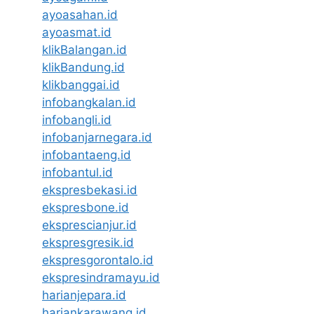
ayoasahan.id
ayoasmat.id
klikBalangan.id
klikBandung.id
klikbanggai.id
infobangkalan.id
infobangli.id
infobanjarnegara.id
infobantaeng.id
infobantul.id
ekspresbekasi.id
ekspresbone.id
eksprescianjur.id
ekspresgresik.id
ekspresgorontalo.id
ekspresindramayu.id
harianjepara.id
hariankarawang.id