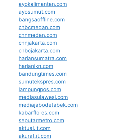
ayokalimantan.com
ayosumut.com
bangsaoffline.com
cnbcmedan.com
cnnmedan.com
cnnjakarta.com
cnbcjakarta.com
hariansumatra.com
harianikn.com
bandungtimes.com
sumutekspres.com
lampungpos.com
mediasulawesi.com
mediajabodetabek.com
kabarflores.com
seputarmetro.com
aktual.it.com
akurat.it.com