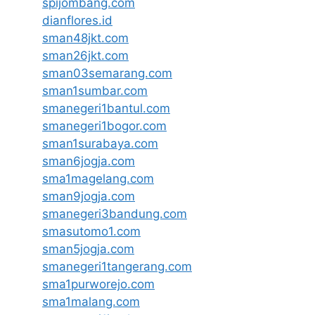
spijombang.com
dianflores.id
sman48jkt.com
sman26jkt.com
sman03semarang.com
sman1sumbar.com
smanegeri1bantul.com
smanegeri1bogor.com
sman1surabaya.com
sman6jogja.com
sma1magelang.com
sman9jogja.com
smanegeri3bandung.com
smasutomo1.com
sman5jogja.com
smanegeri1tangerang.com
sma1purworejo.com
sma1malang.com