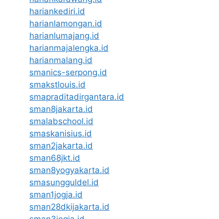
hariankediri.id
harianlamongan.id
harianlumajang.id
harianmajalengka.id
harianmalang.id
smanics-serpong.id
smakstlouis.id
smapraditadirgantara.id
sman8jakarta.id
smalabschool.id
smaskanisius.id
sman2jakarta.id
sman68jkt.id
sman8yogyakarta.id
smasungguldel.id
sman1jogja.id
sman28dkijakarta.id