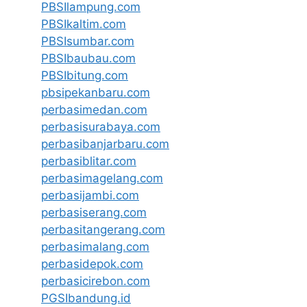
PBSIlampung.com
PBSIkaltim.com
PBSIsumbar.com
PBSIbaubau.com
PBSIbitung.com
pbsipekanbaru.com
perbasimedan.com
perbasisurabaya.com
perbasibanjarbaru.com
perbasiblitar.com
perbasimagelang.com
perbasijambi.com
perbasiserang.com
perbasitangerang.com
perbasimalang.com
perbasidepok.com
perbasicirebon.com
PGSIbandung.id