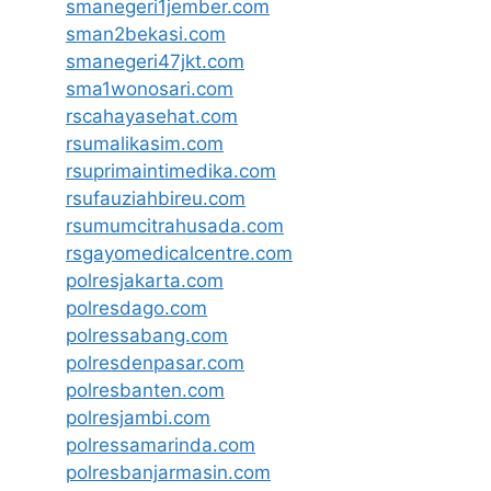
smanegeri1jember.com
sman2bekasi.com
smanegeri47jkt.com
sma1wonosari.com
rscahayasehat.com
rsumalikasim.com
rsuprimaintimedika.com
rsufauziahbireu.com
rsumumcitrahusada.com
rsgayomedicalcentre.com
polresjakarta.com
polresdago.com
polressabang.com
polresdenpasar.com
polresbanten.com
polresjambi.com
polressamarinda.com
polresbanjarmasin.com