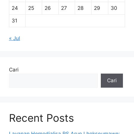
24
25
26
27
28
29
30
31
« Jul
Cari
Cari
Recent Posts
Layanan Hemodialisa RS Arun Lhokseumawe: